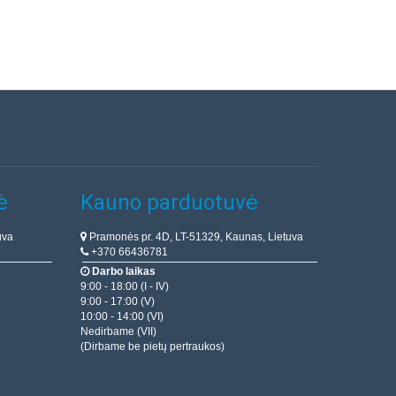
ė
Kauno parduotuvė
uva
Pramonės pr. 4D, LT-51329, Kaunas, Lietuva
+370 66436781
Darbo laikas
9:00 - 18:00 (I - IV)
9:00 - 17:00 (V)
10:00 - 14:00 (VI)
Nedirbame (VII)
(Dirbame be pietų pertraukos)