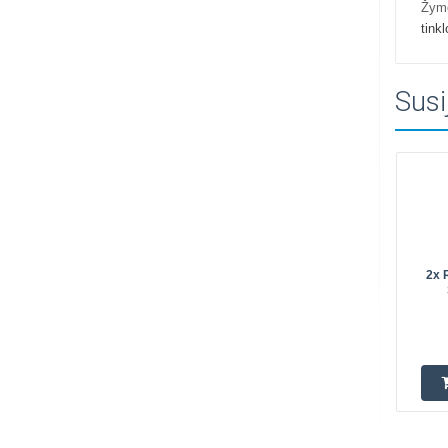
Žym
tinkl
Susi
2x 