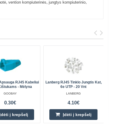
,
,
,
otė
vention kompiuterinės
jungtys kompiuterinio
Perkami
 Apsauga RJ45 Kabeliui
Lanberg RJ45 Tinklo Jungtis Kat,
UGREEN Et
ištukams - Mėlyna
6e UTP - 20 Vnt
Kištukas 
GOOBAY
LANBERG
0.30€
4.10€
Įdėti į krepšelį
Įdėti į krepšelį