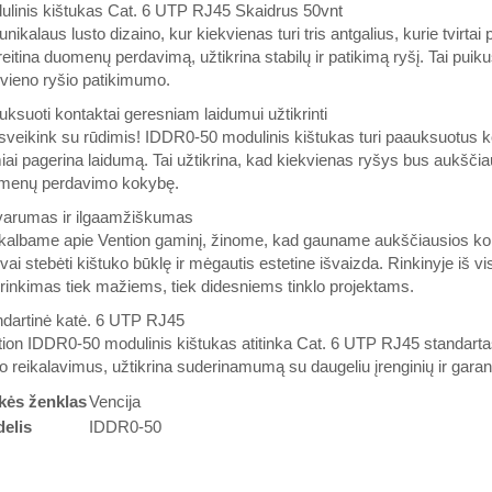
ulinis kištukas Cat. 6 UTP RJ45 Skaidrus 50vnt
unikalaus lusto dizaino, kur kiekvienas turi tris antgalius, kurie tvirta
eitina duomenų perdavimą, užtikrina stabilų ir patikimą ryšį. Tai pui
vieno ryšio patikimumo.
ksuoti kontaktai geresniam laidumui užtikrinti
sveikink su rūdimis! IDDR0-50 modulinis kištukas turi paauksuotus kont
ai pagerina laidumą. Tai užtikrina, kad kiekvienas ryšys bus aukščia
menų perdavimo kokybę.
varumas ir ilgaamžiškumas
kalbame apie Vention gaminį, žinome, kad gauname aukščiausios kok
vai stebėti kištuko būklę ir mėgautis estetine išvaizda. Rinkinyje iš vi
rinkimas tiek mažiems, tiek didesniems tinklo projektams.
ndartinė katė. 6 UTP RJ45
ion IDDR0-50 modulinis kištukas atitinka Cat. 6 UTP RJ45 standartas. Ta
lo reikalavimus, užtikrina suderinamumą su daugeliu įrenginių ir gar
kės ženklas
Vencija
elis
IDDR0-50