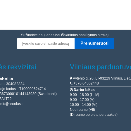
Sužinokite naujienas bei išskirtinius pasiūlymus pirmieji!
Prenumeruoti
s rekvizitai
Vilniaus parduotuv
Vytenio g. 20, LT-03229 Vilnius, Liet
chnika
+370 64502448
das: 304082834
ojo kodas: LT100009624714
Darbo laikas
T367300010144143930 (Swedbank)
9:00 - 18:00 (I - IV)
BALT22
9:00 - 17:00 (V)
info@anodas.lt
10:00 - 14:00 (VI)
Nedirbame (VII)
(Dirbame be pietų pertraukos)