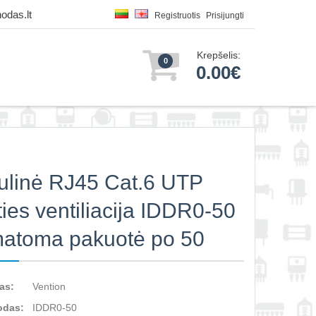
odas.lt
Registruotis
Prisijungti
Krepšelis:
0
0.00€
linė RJ45 Cat.6 UTP
ties ventiliacija IDDR0-50
atoma pakuotė po 50
as:
Vention
odas:
IDDR0-50