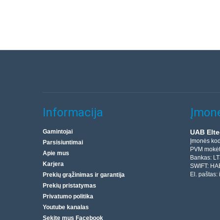
Informacija
Įmonė
Gamintojai
UAB Elte
Įmonės ko
Parsisiuntimai
PVM mokėt
Apie mus
Bankas: L
Karjera
SWIFT: HA
El. paštas:
Prekių grąžinimas ir garantija
Prekių pristatymas
Privatumo politika
Youtube kanalas
Sekite mus Facebook