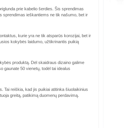
i priglunda prie kabelio šerdies. Šis sprendimas
kus sprendimas ieškantiems ne tik našumo, bet ir
aktus, kurie yra ne tik atsparūs korozijai, bet ir
usios kokybės laidumo, užtikrinantis puikią
ybės produktą. Dėl skaidraus dizaino galime
so gaunate 50 vienetų, todėl tai idealus
i reiškia, kad jis puikiai atitinka šiuolaikinius
antuoja greitą, patikimą duomenų perdavimą.