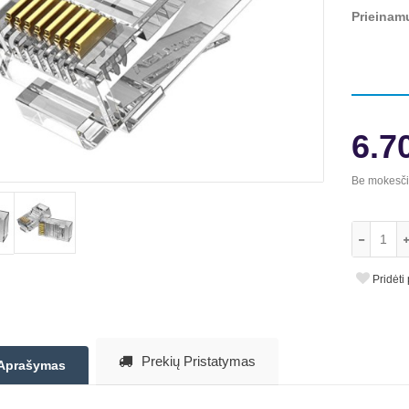
Prieinam
6.7
Be mokesč
Pridėti
Prekių Pristatymas
Aprašymas