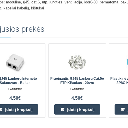
,
,
,
,
,
,
,
,
os:
modulinė
rj45
cat.6
utp
jungties
ventiliacija
iddr0-50
permatoma
paku
,
,
o
kabeliai kabelių
kištukai
jusios prekės
RJ45 Lanberg Interneto
Praeinantis RJ45 Lanberg Cat.5e
Plastikinė
Šakotuvas - Baltas
FTP Kištukas - 20vnt
8P8C K
LANBERG
LANBERG
4.50€
4.50€
Įdėti į krepšelį
Įdėti į krepšelį