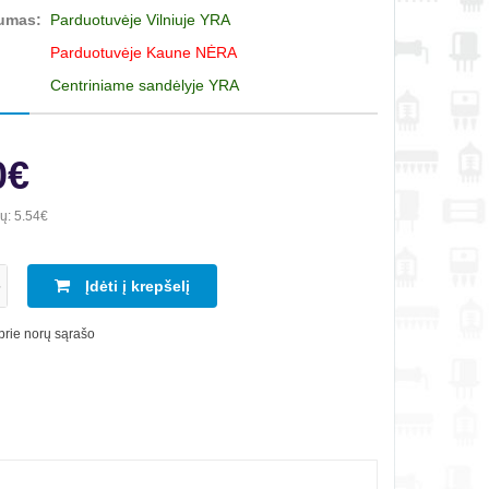
umas:
Parduotuvėje Vilniuje YRA
Parduotuvėje Kaune NĖRA
Centriniame sandėlyje YRA
0€
ių:
5.54€
Įdėti į krepšelį
 prie norų sąrašo