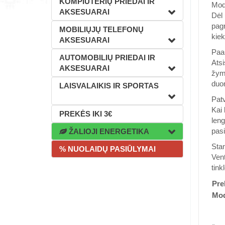
KOMPIUTERIŲ PRIEDAI IR
Mod
AKSESUARAI
Dėl 
pagr
MOBILIŲJŲ TELEFONŲ
kiek
AKSESUARAI
Paau
AUTOMOBILIŲ PRIEDAI IR
Atsi
AKSESUARAI
žymi
duo
LAISVALAIKIS IR SPORTAS
Pat
Kai 
PREKĖS IKI 3€
leng
pasi
ŽALIOJI ENERGETIKA
Sta
% NUOLAIDŲ PASIŪLYMAI
Vent
tink
Pre
Mod