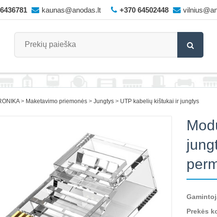
66436781
kaunas@anodas.lt
+370 64502448
vilnius@an
RONIKA
Maketavimo priemonės
Jungtys
UTP kabelių kištukai ir jungtys
Modu
jung
perm
Gamintoj
Prekės k