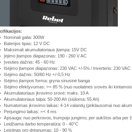
ifikacijos:
Nominali galia: 300W
Baterijos tipas: 12 V DC
Maksimali akumuliatoriaus įtampa: 15V DC
Įėjimo įtampos diapazonas: 190 - 260 V AC
Įvesties dažnis: 45 - 60 Hz
Išėjimo įtampos diapazonas: 230 VAC +/-5% / Inverteris: 230 VAC
Išėjimo dažnis: 50/60 Hz +/-0,5 Hz
Išėjimo įtampos forma: gryna sinusinė banga
Išėjimo efektyvumas: >= 85 % (nuo nuolatinės srovės iki kintamos
Akumuliatoriaus įkrovimo srovė: maks. 10 A
Akumuliatoriaus talpa: 50-200 Ah (siūloma: 55 Ah)
Numatomas įkrovimo laikas: 4-14 valandų (priklausomai nuo akumul
Perjungimo laikas: =< 4 ms
Apsauga: nuo perkrovos, trumpojo jungimo, per aukštos arba per
Leidžiama darbo temperatūra: 0 - 40°C
Leistinas oro drėgnumas: 10 - 90 %