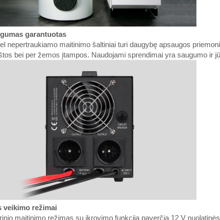
gumas garantuotas
l nepertraukiamo maitinimo šaltiniai turi daugybę apsaugos priemonių
štos bei per žemos įtampos. Naudojami sprendimai yra saugumo ir j
s veikimo režimai
inio maitinimo režimas su įkrovimo funkcija paverčia 12 V nuolatinės s