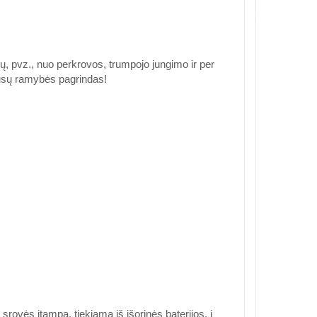
, pvz., nuo perkrovos, trumpojo jungimo ir per
ūsų ramybės pagrindas!
rovės įtampą, tiekiamą iš išorinės baterijos, į