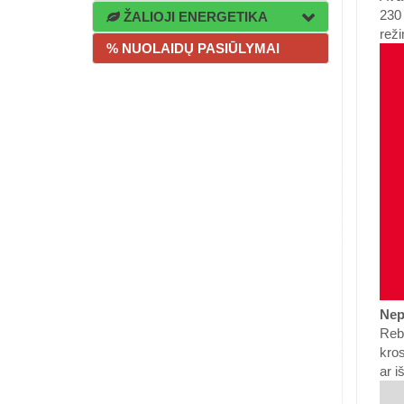
230 
ŽALIOJI ENERGETIKA
reži
% NUOLAIDŲ PASIŪLYMAI
Nep
Rebe
kros
ar i