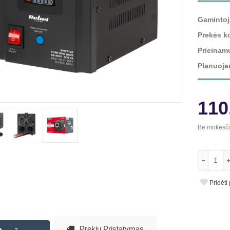
Gamintoj
Prekės k
Prieinam
Planuoja
110
Be mokesč
Pridėti
Prekių Pristatymas