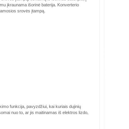
žimu įkraunama išorinė baterija. Konverterio
ntamosios srovės įtampą.
imo funkcija, pavyzdžiui, kai kuriais dujinių
omai nuo to, ar jis maitinamas iš elektros lizdo,