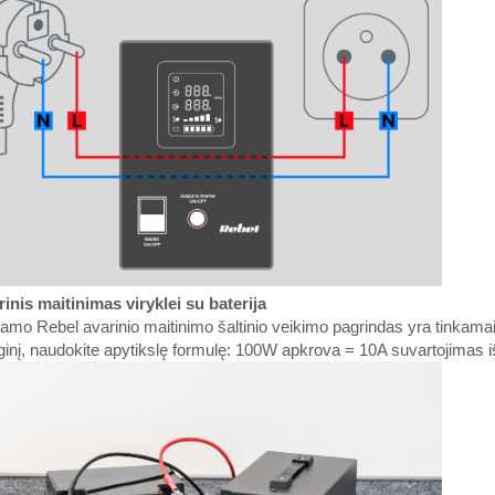
inis maitinimas viryklei su baterija
amo Rebel avarinio maitinimo šaltinio veikimo pagrindas yra tinkamai 
ginį, naudokite apytikslę formulę: 100W apkrova = 10A suvartojimas i