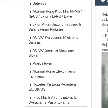
Baterijos
Akumuliatorių Krovikliai Ni-Mh /
Rebe
Ni-Cd / Li-Ion / Li-Pol / Li-Fe
veik
Li-Ion Akumuliatorių Įkrovimo Ir
Svar
Balansavimo Plokštės
seri
taip
AC/DC Korpusiniai Maitinimo
bet 
Šaltiniai
išėj
indu
AC/DC Sieniniai Maitinimo
Blokai
Prailgintuvai
Akumuliatoriai Elektriniams
Įrankiams
Rozetės Kištukas-Adapteris
EU/UK/US
Įkrovikliai Ir Akumuliatoriai El.
Dviračiams Paspirtukams