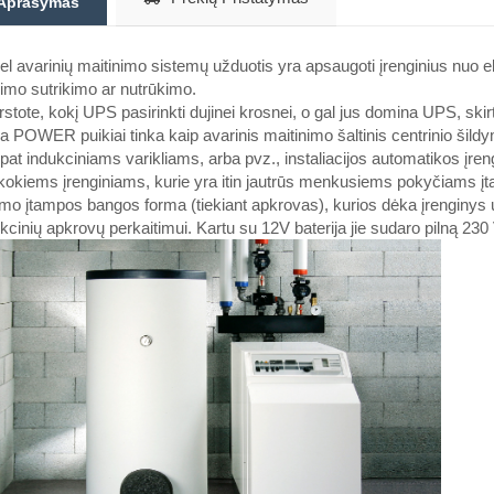
Aprašymas
l avarinių maitinimo sistemų užduotis yra apsaugoti įrenginius nuo ele
imo sutrikimo ar nutrūkimo.
stote, kokį UPS pasirinkti dujinei krosnei, o gal jus domina UPS, skir
ja POWER puikiai tinka kaip avarinis maitinimo šaltinis centrinio šildym
 pat indukciniams varikliams, arba pvz., instaliacijos automatikos įr
kokiems įrenginiams, kurie yra itin jautrūs menkusiems pokyčiams 
imo įtampos bangos forma (tiekiant apkrovas), kurios dėka įrenginys už
kcinių apkrovų perkaitimui. Kartu su 12V baterija jie sudaro pilną 230