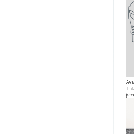
Avar
Tink
įren