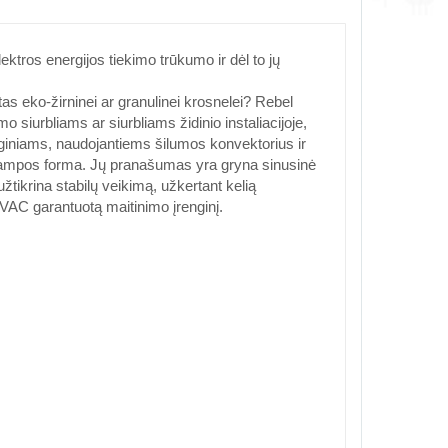
ktros energijos tiekimo trūkumo ir dėl to jų
tas eko-žirninei ar granulinei krosnelei? Rebel
o siurbliams ar siurbliams židinio instaliacijoje,
enginiams, naudojantiems šilumos konvektorius ir
įtampos forma. Jų pranašumas yra gryna sinusinė
tikrina stabilų veikimą, užkertant kelią
 VAC garantuotą maitinimo įrenginį.