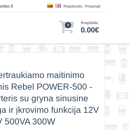
odas.lt
Registruotis
Prisijungti
Krepšelis:
0
0.00€
rtraukiamo maitinimo
inis Rebel POWER-500 -
rteris su gryna sinusine
a ir įkrovimo funkcija 12V
V 500VA 300W