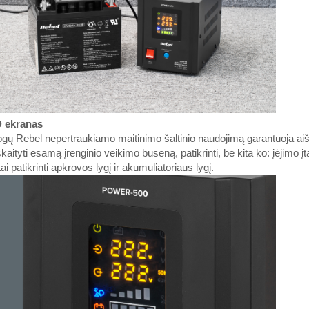
 ekranas
gų Rebel nepertraukiamo maitinimo šaltinio naudojimą garantuoja ai
kaityti esamą įrenginio veikimo būseną, patikrinti, be kita ko: įėjimo įt
tai patikrinti apkrovos lygį ir akumuliatoriaus lygį.