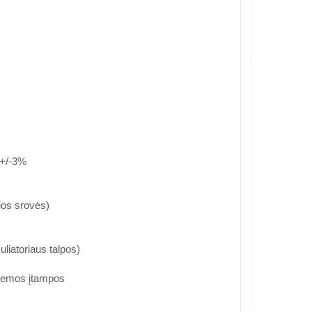
 +/-3%
ios srovės)
iatoriaus talpos)
 žemos įtampos