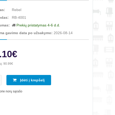
as:
Rebel
odas:
RB-4001
umas:
Prekių pristatymas 4-6 d.d.
ma gavimo data po užsakymo:
2026-08-14
.10€
ių:
90.99€
Įdėti į krepšelį
 prie norų sąrašo