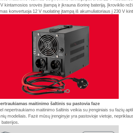
V kintamosios srovės įtampą ir įkrauna išorinę bateriją. Įkroviklio re
mas konvertuoja 12 V nuolatinę įtampą iš akumuliatoriaus į 230 V ki
ertraukiamas maitinimo šaltinis su pastovia faze
l nepertraukiamo maitinimo šaltinis veikia su įrenginiais su fazių aptik
nių modeliais. Fazė mūsų įrenginyje yra pastovioje vietoje, nepriklaus
š baterijos.