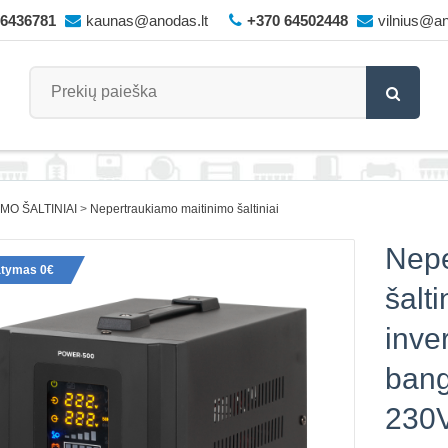
66436781
kaunas@anodas.lt
+370 64502448
vilnius@an
IMO ŠALTINIAI
Nepertraukiamo maitinimo šaltiniai
Nepe
atymas 0€
šalt
inve
bang
230