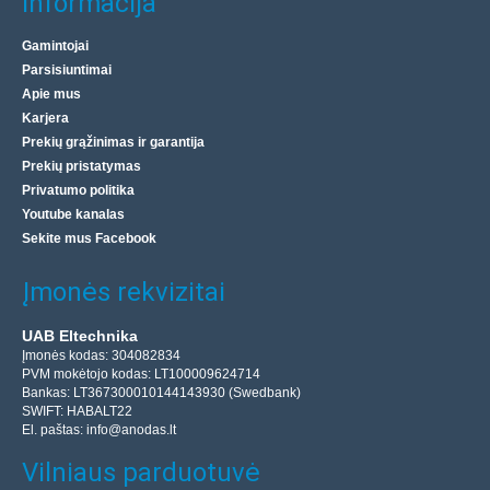
Informacija
Gamintojai
Parsisiuntimai
Apie mus
Karjera
Prekių grąžinimas ir garantija
Prekių pristatymas
Privatumo politika
Youtube kanalas
Sekite mus Facebook
Įmonės rekvizitai
UAB Eltechnika
Įmonės kodas: 304082834
PVM mokėtojo kodas: LT100009624714
Bankas: LT367300010144143930 (Swedbank)
SWIFT: HABALT22
El. paštas:
info@anodas.lt
Vilniaus parduotuvė