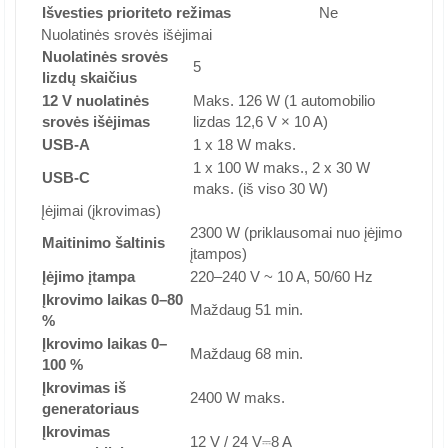
Išvesties prioriteto režimas
Ne
Nuolatinės srovės išėjimai
Nuolatinės srovės
5
lizdų skaičius
12 V nuolatinės
Maks. 126 W (1 automobilio
srovės išėjimas
lizdas 12,6 V × 10 A)
USB-A
1 x 18 W maks.
1 x 100 W maks., 2 x 30 W
USB-C
maks. (iš viso 30 W)
Įėjimai (įkrovimas)
2300 W (priklausomai nuo įėjimo
Maitinimo šaltinis
įtampos)
Įėjimo įtampa
220–240 V ~ 10 A, 50/60 Hz
Įkrovimo laikas 0–80
Maždaug 51 min.
%
Įkrovimo laikas 0–
Maždaug 68 min.
100 %
Įkrovimas iš
2400 W maks.
generatoriaus
Įkrovimas
12 V / 24 V⎓8 A