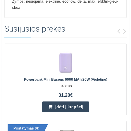
,
,
,
,
,
Žymos:
nešiojama
elektrinė
ecoflow
delta
max
efd3m-g-eu-
cbox
Susijusios prekės
Powerbank Mini Baseus 6000 MAh 20W (violetinė)
BASEUS
31.20€
Įdėti į krepšelį
Pristatymas 0€