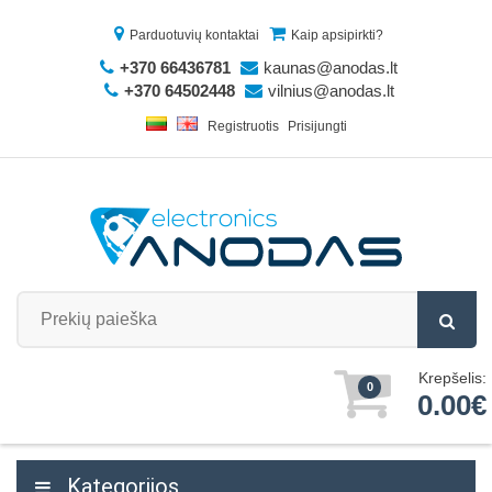
Parduotuvių kontaktai
Kaip apsipirkti?
+370 66436781
kaunas@anodas.lt
+370 64502448
vilnius@anodas.lt
Registruotis
Prisijungti
Krepšelis:
0
0.00€
Kategorijos