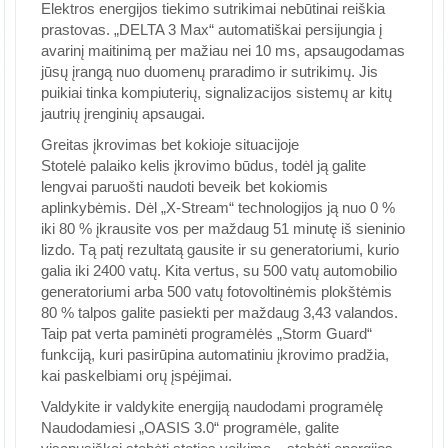
Elektros energijos tiekimo sutrikimai nebūtinai reiškia
prastovas. „DELTA 3 Max“ automatiškai persijungia į
avarinį maitinimą per mažiau nei 10 ms, apsaugodamas
jūsų įrangą nuo duomenų praradimo ir sutrikimų. Jis
puikiai tinka kompiuterių, signalizacijos sistemų ar kitų
jautrių įrenginių apsaugai.
Greitas įkrovimas bet kokioje situacijoje
Stotelė palaiko kelis įkrovimo būdus, todėl ją galite
lengvai paruošti naudoti beveik bet kokiomis
aplinkybėmis. Dėl „X-Stream“ technologijos ją nuo 0 %
iki 80 % įkrausite vos per maždaug 51 minutę iš sieninio
lizdo. Tą patį rezultatą gausite ir su generatoriumi, kurio
galia iki 2400 vatų. Kita vertus, su 500 vatų automobilio
generatoriumi arba 500 vatų fotovoltinėmis plokštėmis
80 % talpos galite pasiekti per maždaug 3,43 valandos.
Taip pat verta paminėti programėlės „Storm Guard“
funkciją, kuri pasirūpina automatiniu įkrovimo pradžia,
kai paskelbiami orų įspėjimai.
Valdykite ir valdykite energiją naudodami programėlę
Naudodamiesi „OASIS 3.0“ programėle, galite