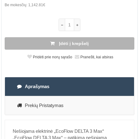
Be mokesčių:
1,142.81€
Įdėti į krepšelį
Pridėti prie norų sąrašo
Pranešti, kai atsiras
Aprašymas
Prekių Pristatymas
Nešiojama elektrinė „EcoFlow DELTA 3 Max“
„EcoFlow DELTA 3 Max“ – patikima nešiojama