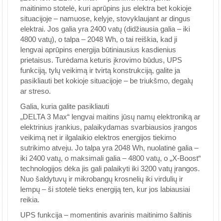
maitinimo stotelė, kuri aprūpins jus elektra bet kokioje
situacijoje – namuose, kelyje, stovyklaujant ar dingus
elektrai. Jos galia yra 2400 vatų (didžiausia galia – iki
4800 vatų), o talpa – 2048 Wh, o tai reiškia, kad ji
lengvai aprūpins energija būtiniausius kasdienius
prietaisus. Turėdama keturis įkrovimo būdus, UPS
funkciją, tylų veikimą ir tvirtą konstrukciją, galite ja
pasikliauti bet kokioje situacijoje – be triukšmo, degalų
ar streso.
Galia, kuria galite pasikliauti
„DELTA 3 Max“ lengvai maitins jūsų namų elektroniką ar
elektrinius įrankius, palaikydamas svarbiausios įrangos
veikimą net ir ilgalaikio elektros energijos tiekimo
sutrikimo atveju. Jo talpa yra 2048 Wh, nuolatinė galia –
iki 2400 vatų, o maksimali galia – 4800 vatų, o „X-Boost“
technologijos dėka jis gali palaikyti iki 3200 vatų įrangos.
Nuo šaldytuvų ir mikrobangų krosnelių iki virdulių ir
lempų – ši stotelė tieks energiją ten, kur jos labiausiai
reikia.
UPS funkcija – momentinis avarinis maitinimo šaltinis