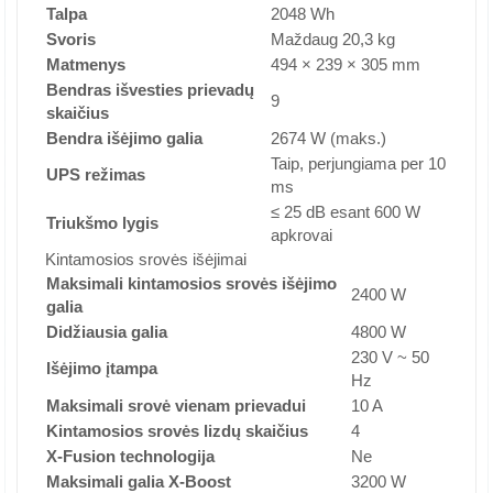
Talpa
2048 Wh
Svoris
Maždaug 20,3 kg
Matmenys
494 × 239 × 305 mm
Bendras išvesties prievadų
9
skaičius
Bendra išėjimo galia
2674 W (maks.)
Taip, perjungiama per 10
UPS režimas
ms
≤ 25 dB esant 600 W
Triukšmo lygis
apkrovai
Kintamosios srovės išėjimai
Maksimali kintamosios srovės išėjimo
2400 W
galia
Didžiausia galia
4800 W
230 V ~ 50
Išėjimo įtampa
Hz
Maksimali srovė vienam prievadui
10 A
Kintamosios srovės lizdų skaičius
4
X-Fusion technologija
Ne
Maksimali galia X-Boost
3200 W