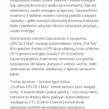
visapusiškai stebėti stoties veikimą – stebėti energijos
lygį, planuoti įkrovimą ir analizuoti suvartojimą. Taip pat
pateikiamos saulės energijos prognozės. Savarankiško
maitinimo ir dirbtinio intelekto režimai padeda sutaupyti
sąskaitų – galite nustatyti automatinį įkrovimą mažesnio
tarifo valandomis arba tam tikrose situacijose perjungti į
saulės energiją.
Aukščiausios kokybės patvarumas ir saugumas
„DELTA 3 Max“ naudoja automobiliams skirtą „Full-Tab“
ličio-geležies-fosfato (LFP) akumuliatorių, kuris užtikrina
25 % geresnį energijos srautą ir 25 % mažesnį
savaiminį įkaitimą. Kiekvienas elementas yra griežtai
testuojamas dėl talpos, įtampos ir vidinės varžos, todėl
užtikrinamas didesnis stabilumas ir ilgesnis tarnavimo
laikas.
Tvirtas dizainas – tarnaus ilgus metus
„EcoFlow DELTA 3 MAx“ stotelė tarnaus jums daugelį
metų. Ji lengvai atlaiko įvairią aplinką – nuo vėsių naktų
kalnuose iki drėgnų dienų pajūryje. Automobiliuose
naudojama CTC (Cell-to-Chassis) konstrukcija
garantuoja išskirtinį akumuliatoriaus atsparumą