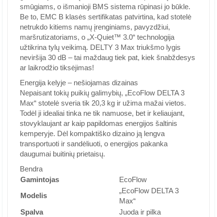
smūgiams, o išmanioji BMS sistema rūpinasi jo būkle.
Be to, EMC B klasės sertifikatas patvirtina, kad stotelė
netrukdo kitiems namų įrenginiams, pavyzdžiui,
maršrutizatoriams, o „X-Quiet™ 3.0“ technologija
užtikrina tylų veikimą. DELTY 3 Max triukšmo lygis
neviršija 30 dB – tai maždaug tiek pat, kiek šnabždesys
ar laikrodžio tiksėjimas!
Energija kelyje – nešiojamas dizainas
Nepaisant tokių puikių galimybių, „EcoFlow DELTA 3
Max“ stotelė sveria tik 20,3 kg ir užima mažai vietos.
Todėl ji idealiai tinka ne tik namuose, bet ir keliaujant,
stovyklaujant ar kaip papildomas energijos šaltinis
kemperyje. Dėl kompaktiško dizaino ją lengva
transportuoti ir sandėliuoti, o energijos pakanka
daugumai buitinių prietaisų.
Bendra
Gamintojas
EcoFlow
„EcoFlow DELTA 3
Modelis
Max“
Spalva
Juoda ir pilka