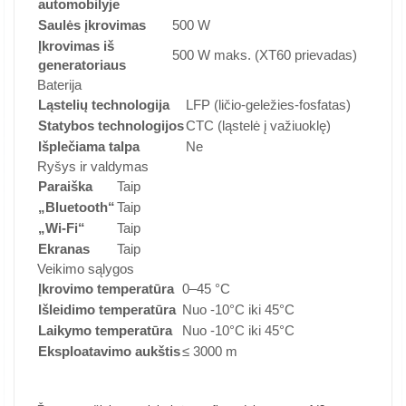
automobilyje
Saulės įkrovimas
500 W
Įkrovimas iš
500 W maks. (XT60 prievadas)
generatoriaus
Baterija
Ląstelių technologija
LFP (ličio-geležies-fosfatas)
Statybos technologijos
CTC (ląstelė į važiuoklę)
Išplečiama talpa
Ne
Ryšys ir valdymas
Paraiška
Taip
„Bluetooth“
Taip
„Wi-Fi“
Taip
Ekranas
Taip
Veikimo sąlygos
Įkrovimo temperatūra
0–45 °C
Išleidimo temperatūra
Nuo -10°C iki 45°C
Laikymo temperatūra
Nuo -10°C iki 45°C
Eksploatavimo aukštis
≤ 3000 m