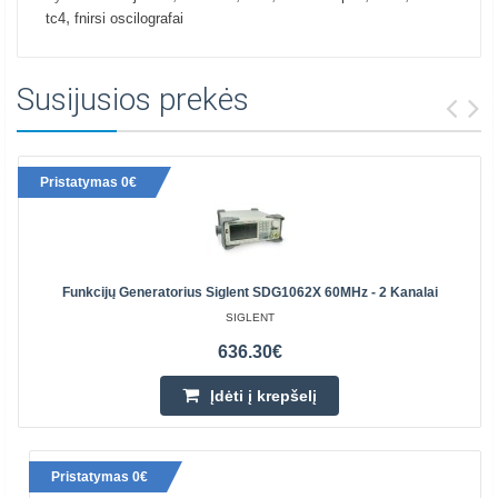
,
tc4
fnirsi oscilografai
Susijusios prekės
Pristatymas 0€
Funkcijų Generatorius Siglent SDG1062X 60MHz - 2 Kanalai
SIGLENT
636.30€
Įdėti į krepšelį
Pristatymas 0€