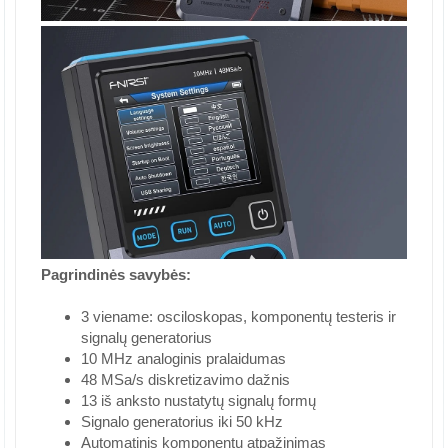
Pagrindinės savybės:
3 viename: osciloskopas, komponentų testeris ir
signalų generatorius
10 MHz analoginis pralaidumas
48 MSa/s diskretizavimo dažnis
13 iš anksto nustatytų signalų formų
Signalo generatorius iki 50 kHz
Automatinis komponentų atpažinimas