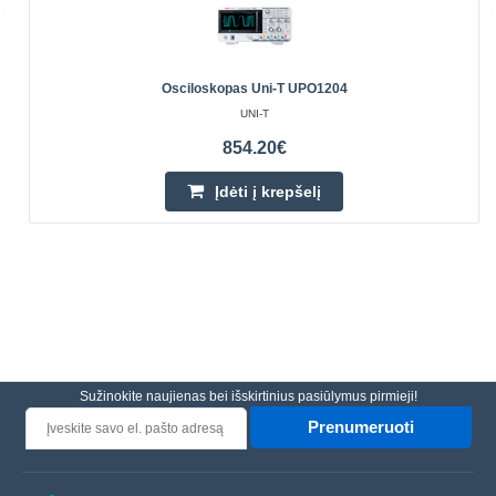
Osciloskopas Uni-T UPO1204
UNI-T
854.20€
Įdėti į krepšelį
Sužinokite naujienas bei išskirtinius pasiūlymus pirmieji!
Prenumeruoti