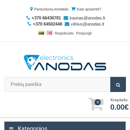
Parduotuvių kontaktai
Kaip apsipirkti?
+370 66436781
kaunas@anodas.lt
+370 64502448
vilnius@anodas.lt
Registruotis
Prisijungti
Krepšelis:
0
0.00€
Kategorijos