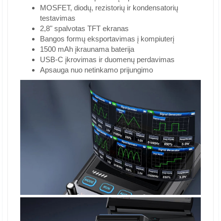
MOSFET, diodų, rezistorių ir kondensatorių
testavimas
2,8" spalvotas TFT ekranas
Bangos formų eksportavimas į kompiuterį
1500 mAh įkraunama baterija
USB-C įkrovimas ir duomenų perdavimas
Apsauga nuo netinkamo prijungimo