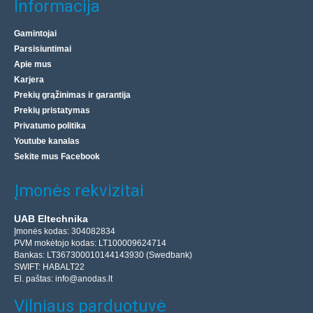
Informacija
Gamintojai
Parsisiuntimai
Apie mus
Karjera
Prekių grąžinimas ir garantija
Prekių pristatymas
Privatumo politika
Youtube kanalas
Sekite mus Facebook
Įmonės rekvizitai
UAB Eltechnika
Įmonės kodas: 304082834
PVM mokėtojo kodas: LT100009624714
Bankas: LT367300010144143930 (Swedbank)
SWIFT: HABALT22
El. paštas:
info@anodas.lt
Vilniaus parduotuvė