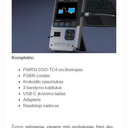
Komplekte:
FNIRSI DSO-TC4 osciloskopas
P1600 zondas
Krokodilo spaustukas
3 bandymo kabliukai
USB-C įkrovimo laidas
Adapteris
Naudotojo vadovas
,
,
,
,
,
Žymos:
nešiojamas
viename
mini
osciloskopas
fnirsi
dso-