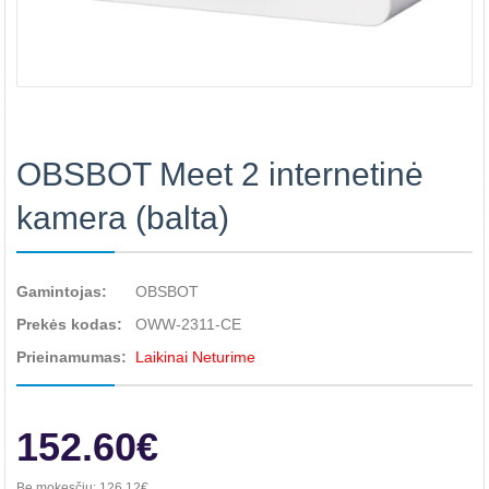
OBSBOT Meet 2 internetinė
kamera (balta)
Gamintojas:
OBSBOT
Prekės kodas:
OWW-2311-CE
Prieinamumas:
Laikinai Neturime
152.60€
Be mokesčių:
126.12€