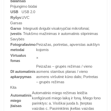
balansas
Prijungimo būdai
USB
USB 2.0
Ryšys
UVC
Garsas
Garso
Integruoti dvigubi visakrypčiai mikrofonai;
įvestis
Triukšmo mažinimas ir automatinis stiprinimas
Savybės
Fotografavimo
Peizažas, portretas, apverstas aukštyn
metodai
kojomis
Virtualus
×
fonas
Peizažas – grupės režimas / vieno
DI automatinis
asmens stambus planas / vieno
apkarpymas
asmens viršutinė kūno dalis; Portretas
– grupės režimas
Kita
Automatinio miego režimas leidžia
Automatinis
konfigūruoti miego laiką ir foną. Miego fono
miego
parinktys: a. Visiškai juoda b. Įterptas
įtaisas
vaizdas c. Pasirinktinis įkeltas vaizdas