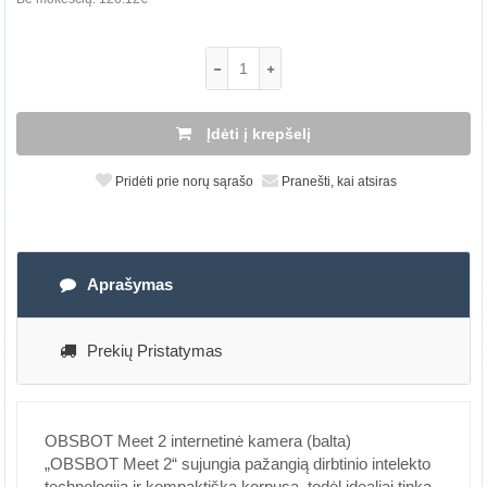
Įdėti į krepšelį
Pridėti prie norų sąrašo
Pranešti, kai atsiras
Aprašymas
Prekių Pristatymas
OBSBOT Meet 2 internetinė kamera (balta)
„OBSBOT Meet 2“ sujungia pažangią dirbtinio intelekto
technologiją ir kompaktišką korpusą, todėl idealiai tinka