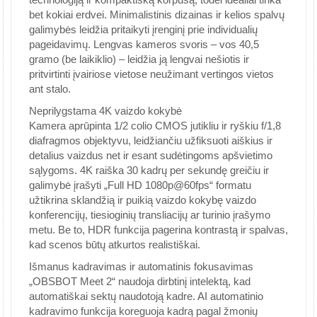
bet kokiai erdvei. Minimalistinis dizainas ir kelios spalvų
galimybės leidžia pritaikyti įrenginį prie individualių
pageidavimų. Lengvas kameros svoris – vos 40,5
gramo (be laikiklio) – leidžia ją lengvai nešiotis ir
pritvirtinti įvairiose vietose neužimant vertingos vietos
ant stalo.
Neprilygstama 4K vaizdo kokybė
Kamera aprūpinta 1/2 colio CMOS jutikliu ir ryškiu f/1,8
diafragmos objektyvu, leidžiančiu užfiksuoti aiškius ir
detalius vaizdus net ir esant sudėtingoms apšvietimo
sąlygoms. 4K raiška 30 kadrų per sekundę greičiu ir
galimybė įrašyti „Full HD 1080p@60fps“ formatu
užtikrina sklandžią ir puikią vaizdo kokybę vaizdo
konferencijų, tiesioginių transliacijų ar turinio įrašymo
metu. Be to, HDR funkcija pagerina kontrastą ir spalvas,
kad scenos būtų atkurtos realistiškai.
Išmanus kadravimas ir automatinis fokusavimas
„OBSBOT Meet 2“ naudoja dirbtinį intelektą, kad
automatiškai sektų naudotoją kadre. AI automatinio
kadravimo funkcija koreguoja kadrą pagal žmonių