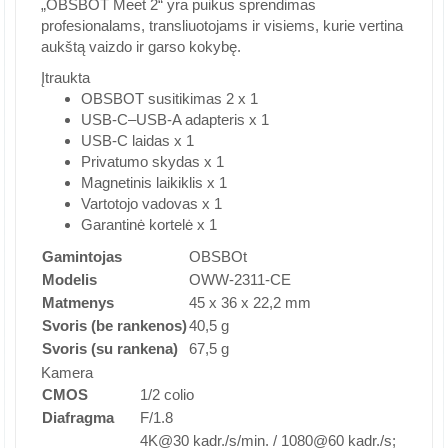
„OBSBOT Meet 2“ yra puikus sprendimas
profesionalams, transliuotojams ir visiems, kurie vertina
aukštą vaizdo ir garso kokybę.
Įtraukta
OBSBOT susitikimas 2 x 1
USB-C–USB-A adapteris x 1
USB-C laidas x 1
Privatumo skydas x 1
Magnetinis laikiklis x 1
Vartotojo vadovas x 1
Garantinė kortelė x 1
Gamintojas
OBSBOt
Modelis
OWW-2311-CE
Matmenys
45 x 36 x 22,2 mm
Svoris (be rankenos)
40,5 g
Svoris (su rankena)
67,5 g
Kamera
CMOS
1/2 colio
Diafragma
F/1.8
4K@30 kadr./s/min. / 1080@60 kadr./s;