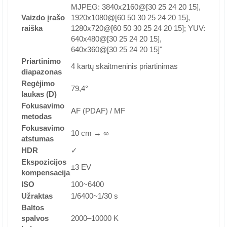
MJPEG: 3840x2160@[30 25 24 20 15],
Vaizdo įrašo
1920x1080@[60 50 30 25 24 20 15],
raiška
1280x720@[60 50 30 25 24 20 15]; YUV:
640x480@[30 25 24 20 15],
640x360@[30 25 24 20 15]"
Priartinimo
4 kartų skaitmeninis priartinimas
diapazonas
Regėjimo
79,4°
laukas (D)
Fokusavimo
AF (PDAF) / MF
metodas
Fokusavimo
10 cm → ∞
atstumas
HDR
✓
Ekspozicijos
±3 EV
kompensacija
ISO
100~6400
Užraktas
1/6400~1/30 s
Baltos
spalvos
2000–10000 K