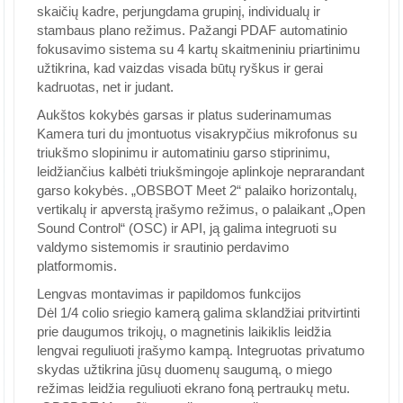
skaičių kadre, perjungdama grupinį, individualų ir
stambaus plano režimus. Pažangi PDAF automatinio
fokusavimo sistema su 4 kartų skaitmeniniu priartinimu
užtikrina, kad vaizdas visada būtų ryškus ir gerai
kadruotas, net ir judant.
Aukštos kokybės garsas ir platus suderinamumas
Kamera turi du įmontuotus visakrypčius mikrofonus su
triukšmo slopinimu ir automatiniu garso stiprinimu,
leidžiančius kalbėti triukšmingoje aplinkoje neprarandant
garso kokybės. „OBSBOT Meet 2“ palaiko horizontalų,
vertikalų ir apverstą įrašymo režimus, o palaikant „Open
Sound Control“ (OSC) ir API, ją galima integruoti su
valdymo sistemomis ir srautinio perdavimo
platformomis.
Lengvas montavimas ir papildomos funkcijos
Dėl 1/4 colio sriegio kamerą galima sklandžiai pritvirtinti
prie daugumos trikojų, o magnetinis laikiklis leidžia
lengvai reguliuoti įrašymo kampą. Integruotas privatumo
skydas užtikrina jūsų duomenų saugumą, o miego
režimas leidžia reguliuoti ekrano foną pertraukų metu.