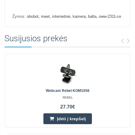
,
,
,
,
,
Žymos:
obsbot
meet
internetinė
kamera
balta
oww-2311-ce
Susijusios prekės
Webcam Rebel KOM1056
REBEL
27.70€
Įdėti į krepšelį