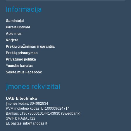
Informacija
Gamintojai
Parsisiuntimai
Apie mus
Karjera
Prekių grąžinimas ir garantija
Prekių pristatymas
Privatumo politika
Youtube kanalas
Sekite mus Facebook
Įmonės rekvizitai
UAB Eltechnika
Įmonės kodas: 304082834
PVM mokėtojo kodas: LT100009624714
Bankas: LT367300010144143930 (Swedbank)
SWIFT: HABALT22
El. paštas:
info@anodas.lt