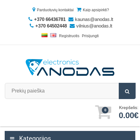
Parduotuvių kontaktai
Kaip apsipirkti?
+370 66436781
kaunas@anodas.lt
+370 64502448
vilnius@anodas.lt
Registruotis
Prisijungti
Krepšelis:
0
0.00€
Kategorijos