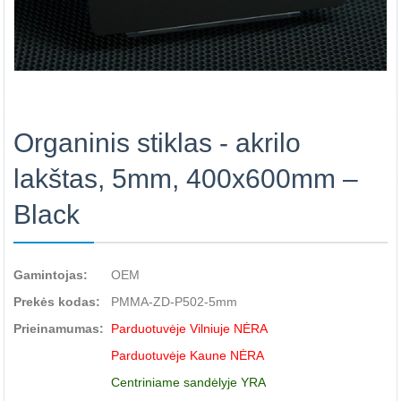
Organinis stiklas - akrilo
lakštas, 5mm, 400x600mm –
Black
Gamintojas:
OEM
Prekės kodas:
PMMA-ZD-P502-5mm
Prieinamumas:
Parduotuvėje Vilniuje NĖRA
Parduotuvėje Kaune NĖRA
Centriniame sandėlyje YRA