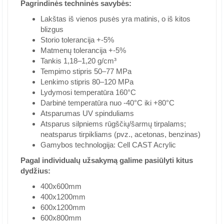
Pagrindinės techninės savybės:
Lakštas iš vienos pusės yra matinis, o iš kitos
blizgus
Storio tolerancija +-5%
Matmenų tolerancija +-5%
Tankis 1,18–1,20 g/cm³
Tempimo stipris 50–77 MPa
Lenkimo stipris 80–120 MPa
Lydymosi temperatūra 160°C
Darbinė temperatūra nuo -40°C iki +80°C
Atsparumas UV spinduliams
Atsparus silpniems rūgščių/šarmų tirpalams;
neatsparus tirpikliams (pvz., acetonas, benzinas)
Gamybos technologija: Cell CAST Acrylic
Pagal individualų užsakymą galime pasiūlyti kitus
dydžius:
400x600mm
400x1200mm
600x1200mm
600x800mm