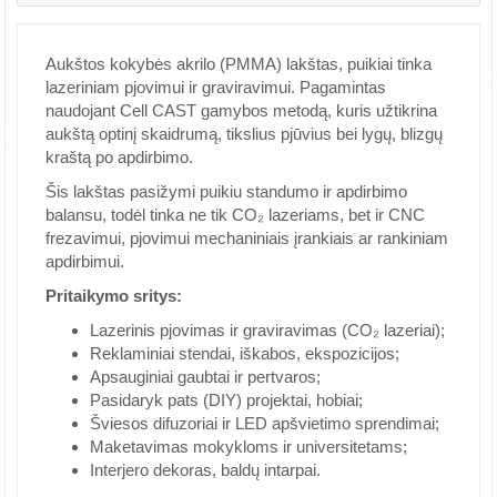
Aukštos kokybės akrilo (PMMA) lakštas, puikiai tinka
lazeriniam pjovimui ir graviravimui. Pagamintas
naudojant Cell CAST gamybos metodą, kuris užtikrina
aukštą optinį skaidrumą, tikslius pjūvius bei lygų, blizgų
kraštą po apdirbimo.
Šis lakštas pasižymi puikiu standumo ir apdirbimo
balansu, todėl tinka ne tik CO₂ lazeriams, bet ir CNC
frezavimui, pjovimui mechaniniais įrankiais ar rankiniam
apdirbimui.
Pritaikymo sritys:
Lazerinis pjovimas ir graviravimas (CO₂ lazeriai);
Reklaminiai stendai, iškabos, ekspozicijos;
Apsauginiai gaubtai ir pertvaros;
Pasidaryk pats (DIY) projektai, hobiai;
Šviesos difuzoriai ir LED apšvietimo sprendimai;
Maketavimas mokykloms ir universitetams;
Interjero dekoras, baldų intarpai.