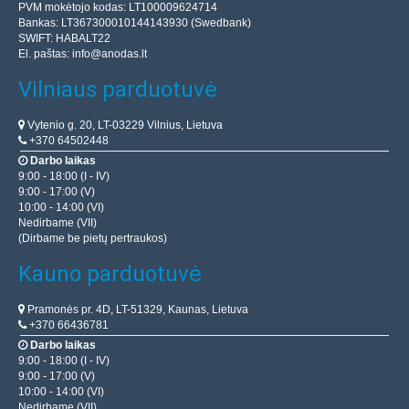
PVM mokėtojo kodas: LT100009624714
Bankas: LT367300010144143930 (Swedbank)
SWIFT: HABALT22
El. paštas:
info@anodas.lt
Vilniaus parduotuvė
Vytenio g. 20, LT-03229 Vilnius, Lietuva
+370 64502448
Darbo laikas
9:00 - 18:00 (I - IV)
9:00 - 17:00 (V)
10:00 - 14:00 (VI)
Nedirbame (VII)
(Dirbame be pietų pertraukos)
Kauno parduotuvė
Pramonės pr. 4D, LT-51329, Kaunas, Lietuva
+370 66436781
Darbo laikas
9:00 - 18:00 (I - IV)
9:00 - 17:00 (V)
10:00 - 14:00 (VI)
Nedirbame (VII)