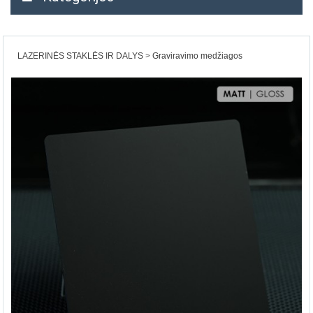
LAZERINĖS STAKLĖS IR DALYS
Graviravimo medžiagos