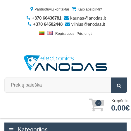
Parduotuvių kontaktai
Kaip apsipirkti?
+370 66436781
kaunas@anodas.lt
+370 64502448
vilnius@anodas.lt
Registruotis
Prisijungti
Krepšelis:
0
0.00€
Kategorijos