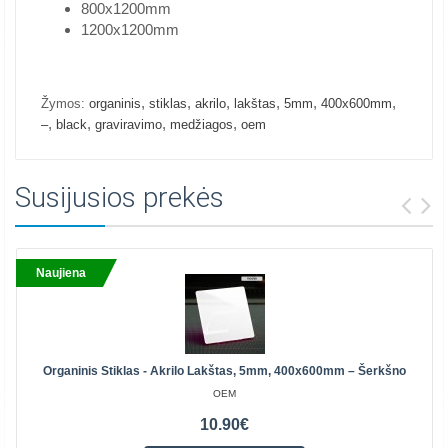
800x1200mm
1200x1200mm
,
,
,
,
,
,
Žymos:
organinis
stiklas
akrilo
lakštas
5mm
400x600mm
,
,
,
,
–
black
graviravimo
medžiagos
oem
Susijusios prekės
Naujiena
Organinis Stiklas - Akrilo Lakštas, 5mm, 400x600mm – Šerkšno
OEM
10.90€