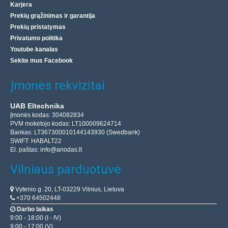
Karjera
Prekių grąžinimas ir garantija
Prekių pristatymas
Privatumo politika
Youtube kanalas
Sekite mus Facebook
Įmonės rekvizitai
UAB Eltechnika
Įmonės kodas: 304082834
PVM mokėtojo kodas: LT100009624714
Bankas: LT367300010144143930 (Swedbank)
SWIFT: HABALT22
El. paštas:
info@anodas.lt
Vilniaus parduotuvė
Vytenio g. 20, LT-03229 Vilnius, Lietuva
+370 64502448
Darbo laikas
9:00 - 18:00 (I - IV)
9:00 - 17:00 (V)