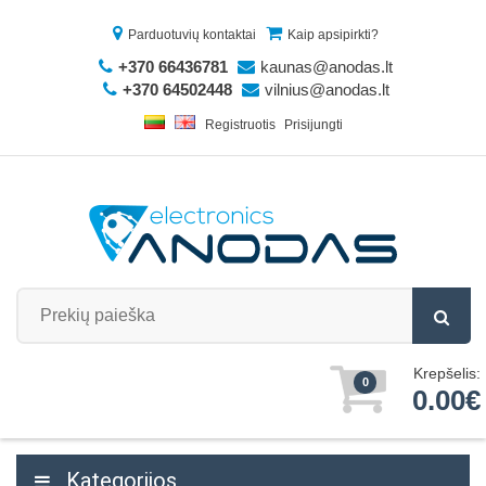
Parduotuvių kontaktai
Kaip apsipirkti?
+370 66436781
kaunas@anodas.lt
+370 64502448
vilnius@anodas.lt
Registruotis
Prisijungti
Krepšelis:
0
0.00€
Kategorijos