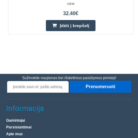
OEM
32.40€
Įdėti į krepšelį
Sužinokite naujienas bei išskirtinius pasiūlymus pirmieji!
Prenumeruoti
Informacija
Gamintojai
Parsisiuntimai
Apie mus