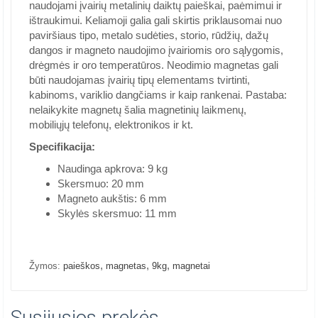
naudojami įvairių metalinių daiktų paieškai, paėmimui ir
ištraukimui. Keliamoji galia gali skirtis priklausomai nuo
paviršiaus tipo, metalo sudėties, storio, rūdžių, dažų
dangos ir magneto naudojimo įvairiomis oro sąlygomis,
drėgmės ir oro temperatūros. Neodimio magnetas gali
būti naudojamas įvairių tipų elementams tvirtinti,
kabinoms, variklio dangčiams ir kaip rankenai. Pastaba:
nelaikykite magnetų šalia magnetinių laikmenų,
mobiliųjų telefonų, elektronikos ir kt.
Specifikacija:
Naudinga apkrova: 9 kg
Skersmuo: 20 mm
Magneto aukštis: 6 mm
Skylės skersmuo: 11 mm
,
,
,
Žymos:
paieškos
magnetas
9kg
magnetai
Susijusios prekės