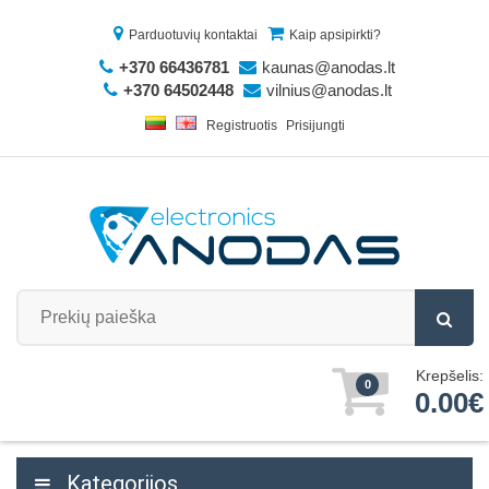
Parduotuvių kontaktai
Kaip apsipirkti?
+370 66436781
kaunas@anodas.lt
+370 64502448
vilnius@anodas.lt
Registruotis
Prisijungti
Krepšelis:
0
0.00€
Kategorijos