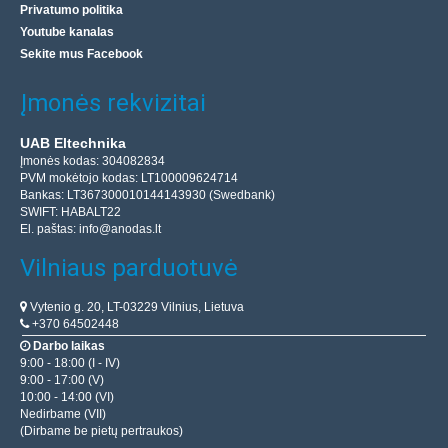
Privatumo politika
Youtube kanalas
Sekite mus Facebook
Įmonės rekvizitai
UAB Eltechnika
Įmonės kodas: 304082834
PVM mokėtojo kodas: LT100009624714
Bankas: LT367300010144143930 (Swedbank)
SWIFT: HABALT22
El. paštas:
info@anodas.lt
Vilniaus parduotuvė
Vytenio g. 20, LT-03229 Vilnius, Lietuva
+370 64502448
Darbo laikas
9:00 - 18:00 (I - IV)
9:00 - 17:00 (V)
10:00 - 14:00 (VI)
Nedirbame (VII)
(Dirbame be pietų pertraukos)