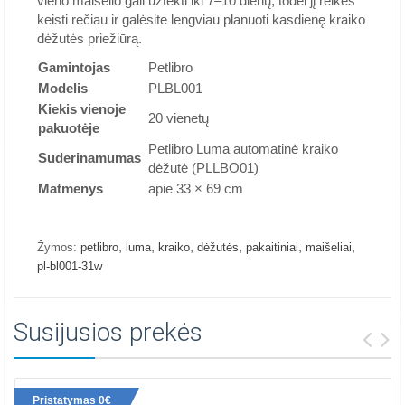
vieno maišelio gali užtekti iki 7–10 dienų, todėl jį reikės
keisti rečiau ir galėsite lengviau planuoti kasdienę kraiko
dėžutės priežiūrą.
Gamintojas
Petlibro
Modelis
PLBL001
Kiekis vienoje
20 vienetų
pakuotėje
Petlibro Luma automatinė kraiko
Suderinamumas
dėžutė (PLLBO01)
Matmenys
apie 33 × 69 cm
,
,
,
,
,
,
Žymos:
petlibro
luma
kraiko
dėžutės
pakaitiniai
maišeliai
pl-bl001-31w
Susijusios prekės
Pristatymas 0€