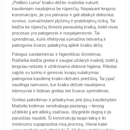
„Petlibro Luma“ kraiko dėžės maišeliai sukurti
kasdieniam naudojimui be rūpesčių. Nepaisant lengvos
konstrukcijos, jie yra patvarūs ir gali atlaikyti didesnius
svorius, sumažindami plyšimų ir pratekėjimų riziką. Tai
leidžia be rūpesčių išmesti panaudotą kraiką, todėl visas
procesas yra patogesnis ir nuspėjamesnis. Tai
sprendimas, kuris efektyviai sumažina netvarką ir
palengvina švaros palaikymą aplink kraiko dėžę.
Patogus sandarinimas ir higieniškas išmetimas
Raišteliai leidžia greitai ir saugiai uždaryti maišelį, todėl jį
lengviau nešiotis ir užtikrinama didesnė higiena. Ribotas
sąlytis su turiniu ir geresnis kvapų sulaikymas
palengvina kasdienę kraiko dėžutės priežiūrą. Tai ypač
naudinga namuose, kur kraiko dėžutė naudojama
intensyviai ir būtinas greitas bei švarus sprendimas.
Greitas pakeitimas ir pritaikymas prie jūsų kasdienybės
Maišelio keitimas nereikalauja pastangų – tiesiog
uždėkite jį ant atliekų stalčiaus, išlyginkite dugną ir jis
paruoštas naudoti. Ši konstrukcija taupo laiką ir iki
minimumo supaprastina visą procesą. Vienai katei