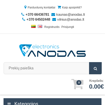
Parduotuvių kontaktai
Kaip apsipirkti?
+370 66436781
kaunas@anodas.lt
+370 64502448
vilnius@anodas.lt
Registruotis
Prisijungti
Krepšelis:
0
0.00€
Kategorijos