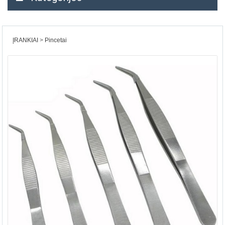
ĮRANKIAI
Pincetai