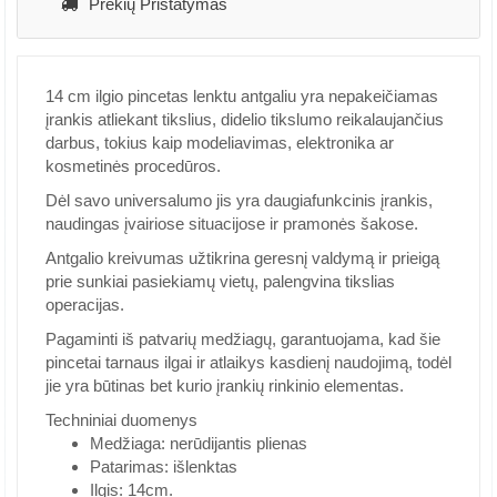
Prekių Pristatymas
14 cm ilgio pincetas lenktu antgaliu yra nepakeičiamas
įrankis atliekant tikslius, didelio tikslumo reikalaujančius
darbus, tokius kaip modeliavimas, elektronika ar
kosmetinės procedūros.
Dėl savo universalumo jis yra daugiafunkcinis įrankis,
naudingas įvairiose situacijose ir pramonės šakose.
Antgalio kreivumas užtikrina geresnį valdymą ir prieigą
prie sunkiai pasiekiamų vietų, palengvina tikslias
operacijas.
Pagaminti iš patvarių medžiagų, garantuojama, kad šie
pincetai tarnaus ilgai ir atlaikys kasdienį naudojimą, todėl
jie yra būtinas bet kurio įrankių rinkinio elementas.
Techniniai duomenys
Medžiaga: nerūdijantis plienas
Patarimas: išlenktas
Ilgis: 14cm.