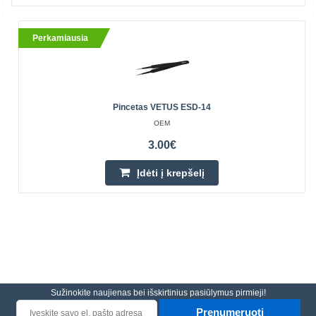
Perkamiausia
Pincetas VETUS ESD-14
OEM
3.00€
Įdėti į krepšelį
Sužinokite naujienas bei išskirtinius pasiūlymus pirmieji!
Prenumeruoti