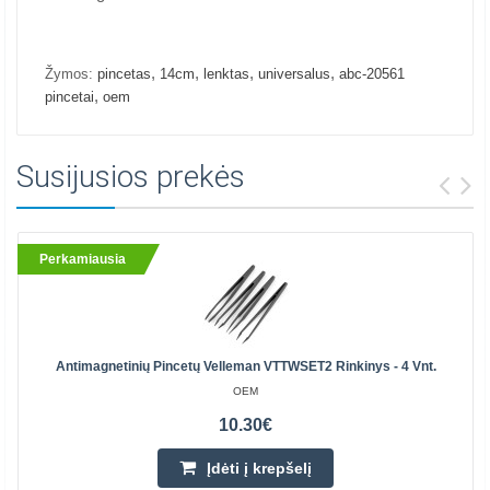
,
,
,
,
Žymos:
pincetas
14cm
lenktas
universalus
abc-20561
,
pincetai
oem
Susijusios prekės
Perkamiausia
Antimagnetinių Pincetų Velleman VTTWSET2 Rinkinys - 4 Vnt.
OEM
10.30€
Įdėti į krepšelį