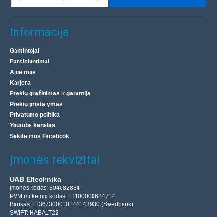
Informacija
Gamintojai
Parsisiuntimai
Apie mus
Karjera
Prekių grąžinimas ir garantija
Prekių pristatymas
Privatumo politika
Youtube kanalas
Sekite mus Facebook
Įmonės rekvizitai
UAB Eltechnika
Įmonės kodas: 304082834
PVM mokėtojo kodas: LT100009624714
Bankas: LT367300010144143930 (Swedbank)
SWIFT: HABALT22