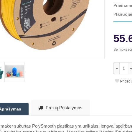
Prieinam
Planuoja
55.
Be mokesč
Pridėti
Prekių Pristatymas
Aprašymas
maker sukurtas PolySmooth plastikas yra unikalus, lengvai apdirbama