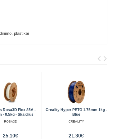
,
dinimo
plastikai
as Rosa3D Flex 85A -
Creality Hyper PETG 1.75mm 1kg -
Panchroma 
 - 0.5kg - Skaidrus
Blue
- G
ROSA3D
CREALITY
25.10€
21.30€