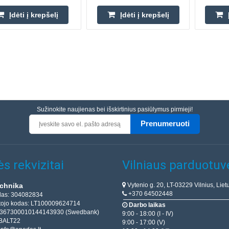
Įdėti į krepšelį
Įdėti į krepšelį
Sužinokite naujienas bei išskirtinius pasiūlymus pirmieji!
Prenumeruoti
s rekvizitai
Vilniaus parduotuv
Vytenio g. 20, LT-03229 Vilnius, Liet
chnika
+370 64502448
das: 304082834
ojo kodas: LT100009624714
Darbo laikas
T367300010144143930 (Swedbank)
9:00 - 18:00 (I - IV)
BALT22
9:00 - 17:00 (V)