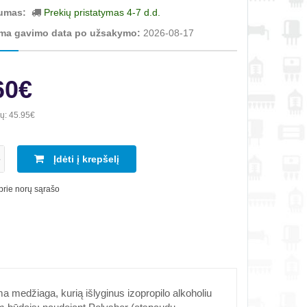
umas:
Prekių pristatymas 4-7 d.d.
ma gavimo data po užsakymo:
2026-08-17
60€
ių:
45.95€
Įdėti į krepšelį
 prie norų sąrašo
 medžiaga, kurią išlyginus izopropilo alkoholiu