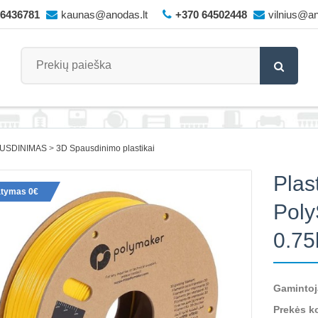
66436781
kaunas@anodas.lt
+370 64502448
vilnius@an
AUSDINIMAS
3D Spausdinimo plastikai
Plas
atymas 0€
Poly
0.75
Gamintoj
Prekės k