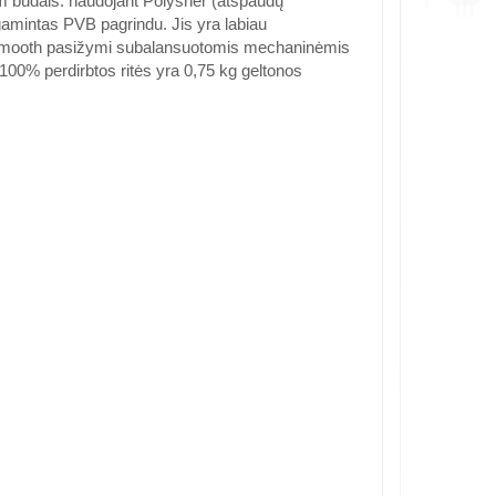
iem būdais: naudojant Polysher (atspaudų
gamintas PVB pagrindu. Jis yra labiau
olySmooth pasižymi subalansuotomis mechaninėmis
100% perdirbtos ritės yra 0,75 kg geltonos