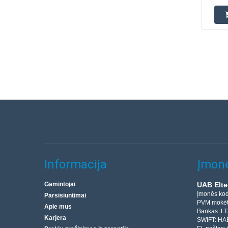
Informacija
Įmonė
Gamintojai
UAB Elte
Įmonės ko
Parsisiuntimai
PVM mokėt
Apie mus
Bankas: L
Karjera
SWIFT: HA