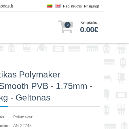
odas.lt
Registruotis
Prisijungti
Krepšelis:
0
0.00€
tikas Polymaker
Smooth PVB - 1.75mm -
kg - Geltonas
as:
Polymaker
odas:
AN-22745