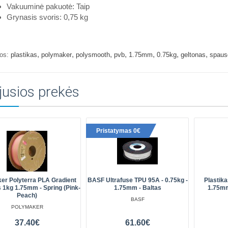
Vakuuminė pakuotė: Taip
Grynasis svoris: 0,75 kg
,
,
,
,
,
,
,
os:
plastikas
polymaker
polysmooth
pvb
1.75mm
0.75kg
geltonas
spaus
jusios prekės
Pristatymas 0€
er Polyterra PLA Gradient
BASF Ultrafuse TPU 95A - 0.75kg -
Plastik
s 1kg 1.75mm - Spring (Pink-
1.75mm - Baltas
1.75mm
Peach)
BASF
POLYMAKER
37.40€
61.60€