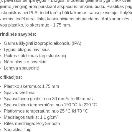
), paviršius tampa lygus ir blizgus. Modelius galima išlyginti IPA dv
ginimo įrenginį) arba purškiant atspaudus rankiniu būdu. Plastikas pa
oskopiškas nei PLA, todėl turėtų būti laikomas sausoje vietoje. P
bėmis, todėl gerai tinka kasdieniniams atspaudams. Ant kartoninės, 
vos plastiko, jo skersmuo - 1,75 mm.
rindinės savybės:
Galima išlyginti izopropilo alkoholiu (IPA)
Lygus, blizgus paviršius
Puikus sukibimas tarp sluoksnių
Nėra plastiko poveikio
Lengva spausdinti
ifikacijos:
Plastiko skersmuo: 1,75 mm
Spalva: Geltona
Spausdinimo greitis: nuo 30 mm/s iki 60 mm/s
Spausdinimo temperatūra: nuo 190 °C iki 220 °C
Platformos temperatūra: nuo 25 °C iki 70 °C
Medžiagos tankis: 1,1 g/cm³
Ritės medžiaga: PolySmooth
Sausiklis: Taip