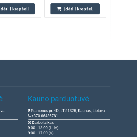
Įdėti į krepšelį
Įdėti į krepšelį
ė
Kauno parduotuvė
uva
Pramonės pr. 4D, LT-51329, Kaunas, Lietuva
+370 66436781
Darbo laikas
9:00 - 18:00 (I - IV)
9:00 - 17:00 (V)