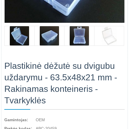
Plastikinė dėžutė su dvigubu
uždarymu - 63.5x48x21 mm -
Rakinamas konteineris -
Tvarkyklės
Gamintojas:
OEM
Prekės kodas:
ABC-20459