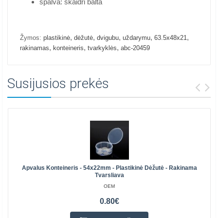
spalva: skaidri balta
,
,
,
,
,
Žymos:
plastikinė
dėžutė
dvigubu
uždarymu
63.5x48x21
,
,
,
rakinamas
konteineris
tvarkyklės
abc-20459
Susijusios prekės
Apvalus Konteineris - 54x22mm - Plastikinė Dėžutė - Rakinama
Tvarsliava
OEM
0.80€