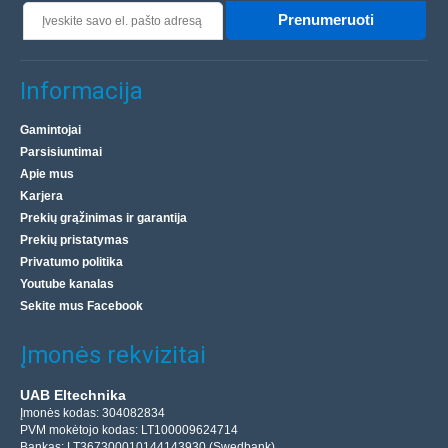
Prenumeruoti
Informacija
Gamintojai
Parsisiuntimai
Apie mus
Karjera
Prekių grąžinimas ir garantija
Prekių pristatymas
Privatumo politika
Youtube kanalas
Sekite mus Facebook
Įmonės rekvizitai
UAB Eltechnika
Įmonės kodas: 304082834
PVM mokėtojo kodas: LT100009624714
Bankas: LT367300010144143930 (Swedbank)