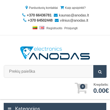
Parduotuvių kontaktai
Kaip apsipirkti?
+370 66436781
kaunas@anodas.lt
+370 64502448
vilnius@anodas.lt
Registruotis
Prisijungti
Krepšelis:
0
0.00€
Kategorijos