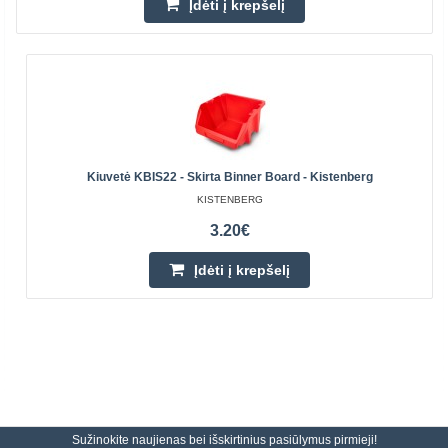
Įdėti į krepšelį
Kiuvetė KBIS22 - Skirta Binner Board - Kistenberg
KISTENBERG
3.20€
Įdėti į krepšelį
Sužinokite naujienas bei išskirtinius pasiūlymus pirmieji!