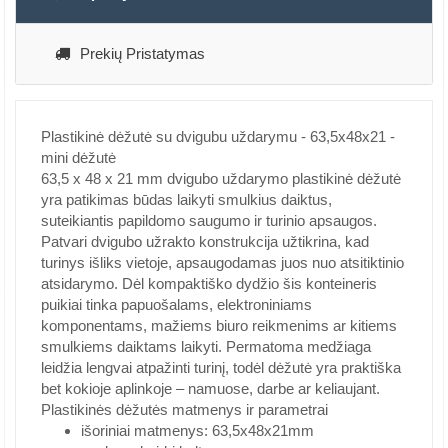
Prekių Pristatymas
Plastikinė dėžutė su dvigubu uždarymu - 63,5x48x21 -
mini dėžutė
63,5 x 48 x 21 mm dvigubo uždarymo plastikinė dėžutė
yra patikimas būdas laikyti smulkius daiktus,
suteikiantis papildomo saugumo ir turinio apsaugos.
Patvari dvigubo užrakto konstrukcija užtikrina, kad
turinys išliks vietoje, apsaugodamas juos nuo atsitiktinio
atsidarymo.
Dėl kompaktiško dydžio šis konteineris
puikiai tinka papuošalams, elektroniniams
komponentams, mažiems biuro reikmenims ar kitiems
smulkiems daiktams laikyti.
Permatoma medžiaga
leidžia lengvai atpažinti turinį, todėl dėžutė yra praktiška
bet kokioje aplinkoje – namuose, darbe ar keliaujant.
Plastikinės dėžutės matmenys ir parametrai
išoriniai matmenys: 63,5x48x21mm