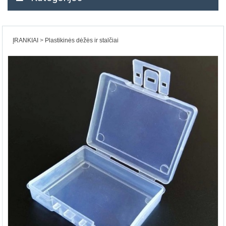
ĮRANKIAI
Plastikinės dėžės ir stalčiai