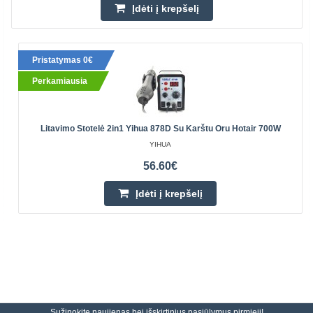
Įdėti į krepšelį
Pristatymas 0€
Perkamiausia
Litavimo Stotelė 2in1 Yihua 878D Su Karštu Oru Hotair 700W
YIHUA
56.60€
Įdėti į krepšelį
Sužinokite naujienas bei išskirtinius pasiūlymus pirmieji!