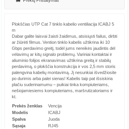
Prekių Pristatymas
Plokščias UTP Cat 7 tinklo kabelio ventiliacija ICABJ 5
m
Dabar galite laisvai žaisti žaidimus, atsisiųsti failus, dirbti
ar žiūrėti filmus. Vention tinklo kabelis užtikrina iki 10
Gbps perdavimo greitį, todėl jums nereikės jaudintis dėl
vėlavimų ar kitų signalo problemų. Variniai kontaktai ir
aliuminio folijos ekranavimas užtikrina greitą ir stabilų
perdavimą, o plokščia konstrukcija ir vos 2,5 mm storis
palengvina kabelių montavimą. Jį nesunkiai išvedžiosite
po durimis arba palei sienas! Kabelis taip pat išsiskiria
plačiu suderinamumu – puikiai tinka kompiuteriams,
nešiojamiesiems kompiuteriams, maršrutizatoriams ir
kt.
Prekės ženklas
Vencija
Modelis
ICABJ
Spalva
Juoda
Sąsaja
RJ45