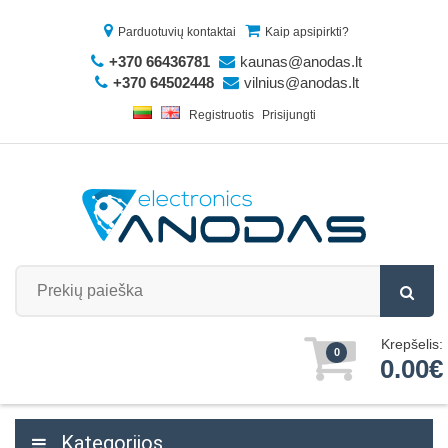
Parduotuvių kontaktai
Kaip apsipirkti?
+370 66436781
kaunas@anodas.lt
+370 64502448
vilnius@anodas.lt
Registruotis
Prisijungti
Krepšelis:
0
0.00€
Kategorijos