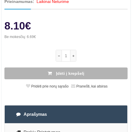
Prieinamumas:
Laikinai Neturime
8.10€
Be mokesčių:
6.69€
Įdėti į krepšelį
Pridėti prie norų sąrašo
Pranešti, kai atsiras
Aprašymas