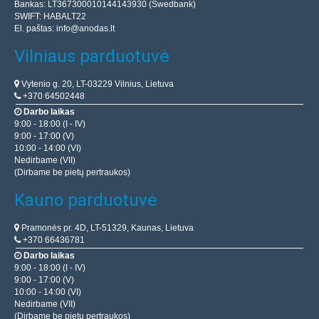
Bankas: LT367300010144143930 (Swedbank)
SWIFT: HABALT22
El. paštas:
info@anodas.lt
Vilniaus parduotuvė
Vytenio g. 20, LT-03229 Vilnius, Lietuva
+370 64502448
Darbo laikas
9:00 - 18:00 (I - IV)
9:00 - 17:00 (V)
10:00 - 14:00 (VI)
Nedirbame (VII)
(Dirbame be pietų pertraukos)
Kauno parduotuvė
Pramonės pr. 4D, LT-51329, Kaunas, Lietuva
+370 66436781
Darbo laikas
9:00 - 18:00 (I - IV)
9:00 - 17:00 (V)
10:00 - 14:00 (VI)
Nedirbame (VII)
(Dirbame be pietų pertraukos)