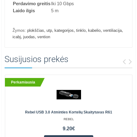
Perdavimo greitis
Iki 10 Gbps
Laido ilgis
5 m
,
,
,
,
,
,
Žymos:
plokščias
utp
kategorijos
tinklo
kabelio
ventiliacija
,
,
icabj
juodas
vention
Susijusios prekės
Perkamiausia
Rebel USB 3.0 Atminties Kortelių Skaitytuvas R61
REBEL
9.20€