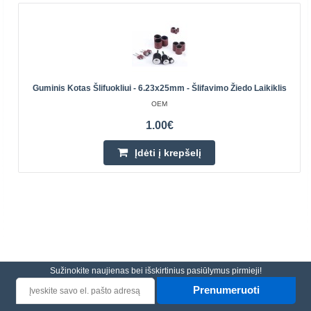
Guminis Kotas Šlifuokliui - 6.23x25mm - Šlifavimo Žiedo Laikiklis
OEM
1.00€
Įdėti į krepšelį
Sužinokite naujienas bei išskirtinius pasiūlymus pirmieji!
Prenumeruoti