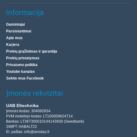
Informacija
Gamintojai
Parsisiuntimai
Apie mus
Karjera
Prekių grąžinimas ir garantija
Prekių pristatymas
Privatumo politika
Youtube kanalas
Sekite mus Facebook
Įmonės rekvizitai
UAB Eltechnika
Įmonės kodas: 304082834
PVM mokėtojo kodas: LT100009624714
Bankas: LT367300010144143930 (Swedbank)
SWIFT: HABALT22
El. paštas:
info@anodas.lt