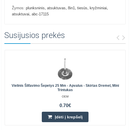
,
,
,
,
,
Žymos:
plunksninis
atsuktuvas
8in1
tiesūs
kryžminiai
,
atsuktuvai
abc-17115
Susijusios prekės
Vielinis Šlifavimo Šepetys 25 Mm - Apvalus - Skirtas Dremel, Mini
Trintukas
OEM
0.70€
Įdėti į krepšelį