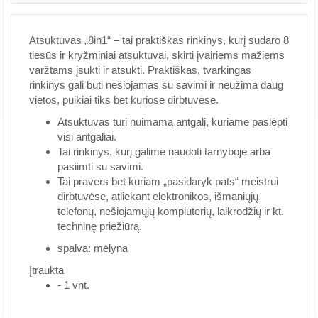
Atsuktuvas „8in1“ – tai praktiškas rinkinys, kurį sudaro 8
tiesūs ir kryžminiai atsuktuvai, skirti įvairiems mažiems
varžtams įsukti ir atsukti. Praktiškas, tvarkingas
rinkinys gali būti nešiojamas su savimi ir neužima daug
vietos, puikiai tiks bet kuriose dirbtuvėse.
Atsuktuvas turi nuimamą antgalį, kuriame paslėpti
visi antgaliai.
Tai rinkinys, kurį galime naudoti tarnyboje arba
pasiimti su savimi.
Tai pravers bet kuriam „pasidaryk pats“ meistrui
dirbtuvėse, atliekant elektronikos, išmaniųjų
telefonų, nešiojamųjų kompiuterių, laikrodžių ir kt.
techninę priežiūrą.
spalva: mėlyna
Įtraukta
- 1 vnt.