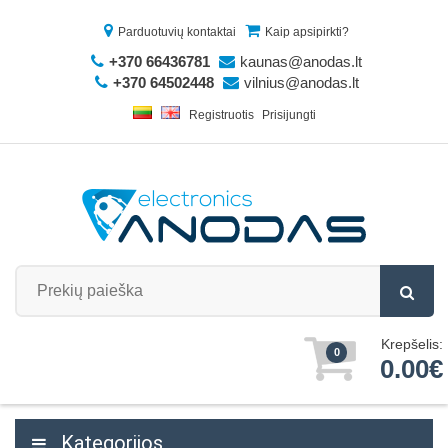
Parduotuvių kontaktai
Kaip apsipirkti?
+370 66436781
kaunas@anodas.lt
+370 64502448
vilnius@anodas.lt
Registruotis
Prisijungti
Krepšelis:
0
0.00€
Kategorijos