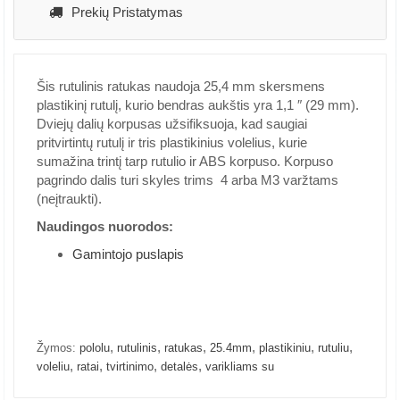
Prekių Pristatymas
Šis rutulinis ratukas naudoja 25,4 mm skersmens
plastikinį rutulį, kurio bendras aukštis yra 1,1 ″ (29 mm).
Dviejų dalių korpusas užsifiksuoja, kad saugiai
pritvirtintų rutulį ir tris plastikinius volelius, kurie
sumažina trintį tarp rutulio ir ABS korpuso. Korpuso
pagrindo dalis turi skyles trims 4 arba M3 varžtams
(neįtraukti).
Naudingos nuorodos:
Gamintojo puslapis
,
,
,
,
,
,
Žymos:
pololu
rutulinis
ratukas
25.4mm
plastikiniu
rutuliu
,
,
,
,
voleliu
ratai
tvirtinimo
detalės
varikliams su