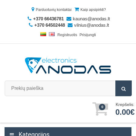
Parduotuvių kontaktai
Kaip apsipirkti?
+370 66436781
kaunas@anodas.lt
+370 64502448
vilnius@anodas.lt
Registruotis
Prisijungti
Krepšelis:
0
0.00€
Kategorijos