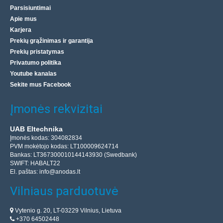
Parsisiuntimai
Apie mus
Karjera
Prekių grąžinimas ir garantija
Prekių pristatymas
Privatumo politika
Youtube kanalas
Sekite mus Facebook
Įmonės rekvizitai
UAB Eltechnika
Įmonės kodas: 304082834
PVM mokėtojo kodas: LT100009624714
Bankas: LT367300010144143930 (Swedbank)
SWIFT: HABALT22
El. paštas:
info@anodas.lt
Vilniaus parduotuvė
Vytenio g. 20, LT-03229 Vilnius, Lietuva
+370 64502448