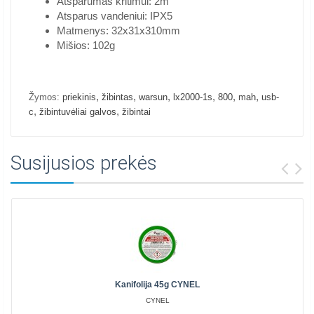
Atsparumas kritimui: 2m
Atsparus vandeniui: IPX5
Matmenys: 32x31x310mm
Mišios: 102g
,
,
,
,
,
,
Žymos:
priekinis
žibintas
warsun
lx2000-1s
800
mah
usb-
,
,
c
žibintuvėliai galvos
žibintai
Susijusios prekės
Kanifolija 45g CYNEL
CYNEL