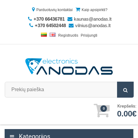
Parduotuvių kontaktai
Kaip apsipirkti?
+370 66436781
kaunas@anodas.lt
+370 64502448
vilnius@anodas.lt
Registruotis
Prisijungti
Krepšelis:
0
0.00€
Kategorijos