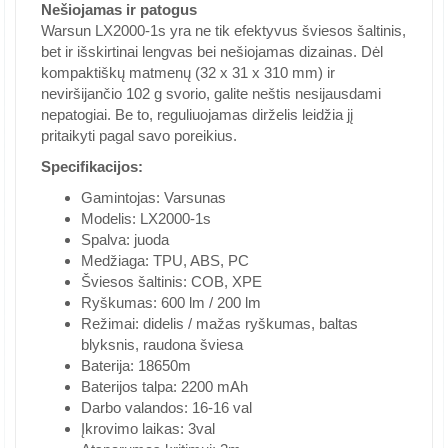
Nešiojamas ir patogus
Warsun LX2000-1s yra ne tik efektyvus šviesos šaltinis,
bet ir išskirtinai lengvas bei nešiojamas dizainas. Dėl
kompaktiškų matmenų (32 x 31 x 310 mm) ir
neviršijančio 102 g svorio, galite neštis nesijausdami
nepatogiai. Be to, reguliuojamas dirželis leidžia jį
pritaikyti pagal savo poreikius.
Specifikacijos:
Gamintojas: Varsunas
Modelis: LX2000-1s
Spalva: juoda
Medžiaga: TPU, ABS, PC
Šviesos šaltinis: COB, XPE
Ryškumas: 600 lm / 200 lm
Režimai: didelis / mažas ryškumas, baltas
blyksnis, raudona šviesa
Baterija: 18650m
Baterijos talpa: 2200 mAh
Darbo valandos: 16-16 val
Įkrovimo laikas: 3val