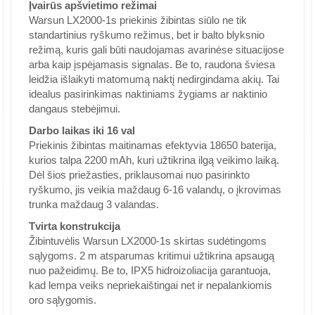
Įvairūs apšvietimo režimai
Warsun LX2000-1s priekinis žibintas siūlo ne tik
standartinius ryškumo režimus, bet ir balto blyksnio
režimą, kuris gali būti naudojamas avarinėse situacijose
arba kaip įspėjamasis signalas. Be to, raudona šviesa
leidžia išlaikyti matomumą naktį nedirgindama akių. Tai
idealus pasirinkimas naktiniams žygiams ar naktinio
dangaus stebėjimui.
Darbo laikas iki 16 val
Priekinis žibintas maitinamas efektyvia 18650 baterija,
kurios talpa 2200 mAh, kuri užtikrina ilgą veikimo laiką.
Dėl šios priežasties, priklausomai nuo pasirinkto
ryškumo, jis veikia maždaug 6-16 valandų, o įkrovimas
trunka maždaug 3 valandas.
Tvirta konstrukcija
Žibintuvėlis Warsun LX2000-1s skirtas sudėtingoms
sąlygoms. 2 m atsparumas kritimui užtikrina apsaugą
nuo pažeidimų. Be to, IPX5 hidroizoliacija garantuoja,
kad lempa veiks nepriekaištingai net ir nepalankiomis
oro sąlygomis.