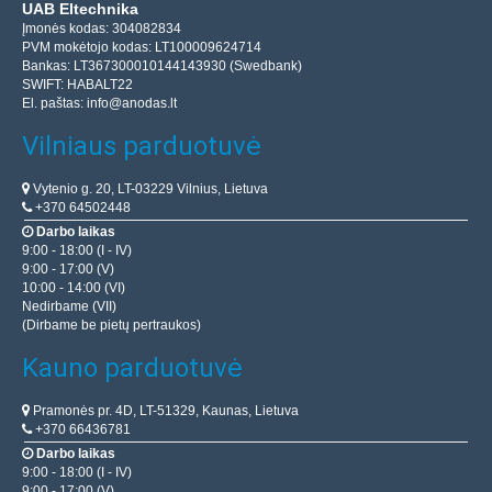
UAB Eltechnika
Įmonės kodas: 304082834
PVM mokėtojo kodas: LT100009624714
Bankas: LT367300010144143930 (Swedbank)
SWIFT: HABALT22
El. paštas:
info@anodas.lt
Vilniaus parduotuvė
Vytenio g. 20, LT-03229 Vilnius, Lietuva
+370 64502448
Darbo laikas
9:00 - 18:00 (I - IV)
9:00 - 17:00 (V)
10:00 - 14:00 (VI)
Nedirbame (VII)
(Dirbame be pietų pertraukos)
Kauno parduotuvė
Pramonės pr. 4D, LT-51329, Kaunas, Lietuva
+370 66436781
Darbo laikas
9:00 - 18:00 (I - IV)
9:00 - 17:00 (V)