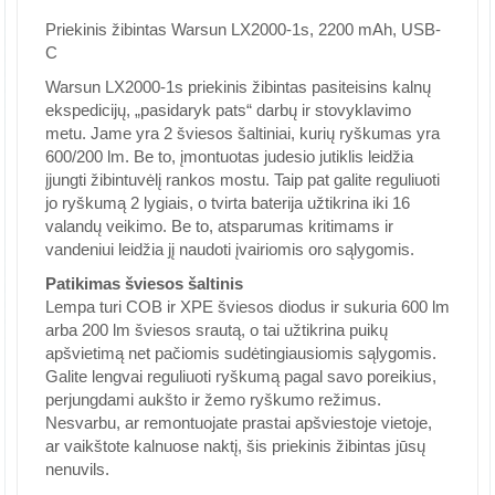
Priekinis žibintas Warsun LX2000-1s, 2200 mAh, USB-
C
Warsun LX2000-1s priekinis žibintas pasiteisins kalnų
ekspedicijų, „pasidaryk pats“ darbų ir stovyklavimo
metu. Jame yra 2 šviesos šaltiniai, kurių ryškumas yra
600/200 lm. Be to, įmontuotas judesio jutiklis leidžia
įjungti žibintuvėlį rankos mostu. Taip pat galite reguliuoti
jo ryškumą 2 lygiais, o tvirta baterija užtikrina iki 16
valandų veikimo. Be to, atsparumas kritimams ir
vandeniui leidžia jį naudoti įvairiomis oro sąlygomis.
Patikimas šviesos šaltinis
Lempa turi COB ir XPE šviesos diodus ir sukuria 600 lm
arba 200 lm šviesos srautą, o tai užtikrina puikų
apšvietimą net pačiomis sudėtingiausiomis sąlygomis.
Galite lengvai reguliuoti ryškumą pagal savo poreikius,
perjungdami aukšto ir žemo ryškumo režimus.
Nesvarbu, ar remontuojate prastai apšviestoje vietoje,
ar vaikštote kalnuose naktį, šis priekinis žibintas jūsų
nenuvils.