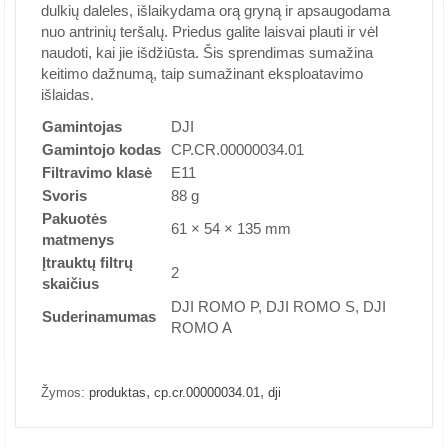
dulkių daleles, išlaikydama orą gryną ir apsaugodama
nuo antrinių teršalų. Priedus galite laisvai plauti ir vėl
naudoti, kai jie išdžiūsta. Šis sprendimas sumažina
keitimo dažnumą, taip sumažinant eksploatavimo
išlaidas.
Gamintojas
DJI
Gamintojo kodas
CP.CR.00000034.01
Filtravimo klasė
E11
Svoris
88 g
Pakuotės
61 × 54 × 135 mm
matmenys
Įtrauktų filtrų
2
skaičius
DJI ROMO P, DJI ROMO S, DJI
Suderinamumas
ROMO A
,
,
Žymos:
produktas
cp.cr.00000034.01
dji