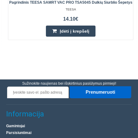
Pagrindinis TEESA SAMRT VAC PRO TSA5045 Dulkių Siurblio Šepetys
TEESA
14.10€
Įdėti į krepšelį
Sužinokite naujienas bei išskirtinius pasiūlymus pirmieji!
Prenumeruoti
Informacija
Gamintojai
Parsisiuntimai