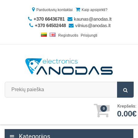
Parduotuvių kontaktai
Kaip apsipirkti?
+370 66436781
kaunas@anodas.lt
+370 64502448
vilnius@anodas.lt
Registruotis
Prisijungti
Krepšelis:
0
0.00€
Kategorijos