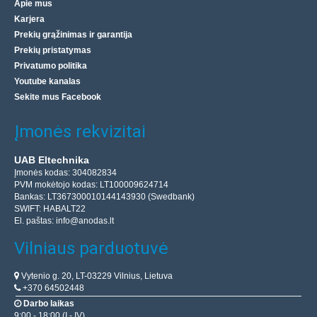
Apie mus
Karjera
Prekių grąžinimas ir garantija
Prekių pristatymas
Privatumo politika
Youtube kanalas
Sekite mus Facebook
Įmonės rekvizitai
UAB Eltechnika
Įmonės kodas: 304082834
PVM mokėtojo kodas: LT100009624714
Bankas: LT367300010144143930 (Swedbank)
SWIFT: HABALT22
El. paštas:
info@anodas.lt
Vilniaus parduotuvė
Vytenio g. 20, LT-03229 Vilnius, Lietuva
+370 64502448
Darbo laikas
9:00 - 18:00 (I - IV)