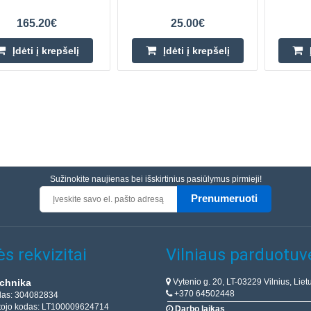
165.20€
25.00€
Įdėti į krepšelį
Įdėti į krepšelį
Sužinokite naujienas bei išskirtinius pasiūlymus pirmieji!
Prenumeruoti
s rekvizitai
Vilniaus parduotuv
Vytenio g. 20, LT-03229 Vilnius, Liet
chnika
+370 64502448
das: 304082834
ojo kodas: LT100009624714
Darbo laikas