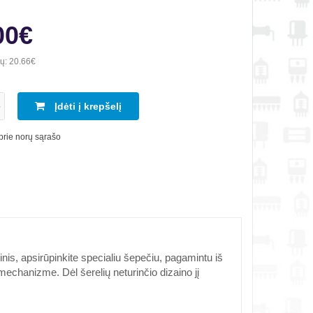
00€
ių:
20.66€
Įdėti į krepšelį
 prie norų sąrašo
s, apsirūpinkite specialiu šepečiu, pagamintu iš
mechanizme. Dėl šerelių neturinčio dizaino jį