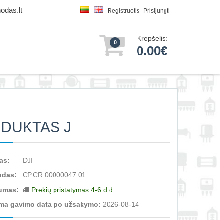
odas.lt
Registruotis
Prisijungti
Krepšelis:
0
0.00€
DUKTAS J
as:
DJI
odas:
CP.CR.00000047.01
umas:
Prekių pristatymas 4-6 d.d.
ma gavimo data po užsakymo:
2026-08-14