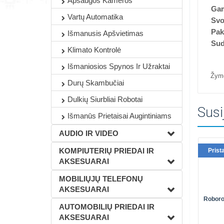
Apsaugos Kameros
Gam
Vartų Automatika
Svo
Pak
Išmanusis Apšvietimas
Sud
Klimato Kontrolė
Išmaniosios Spynos Ir Užraktai
Žym
Durų Skambučiai
Dulkių Siurbliai Robotai
Susi
Išmanūs Prietaisai Augintiniams
AUDIO IR VIDEO
KOMPIUTERIŲ PRIEDAI IR
Prist
AKSESUARAI
MOBILIŲJŲ TELEFONŲ
AKSESUARAI
Roboro
AUTOMOBILIŲ PRIEDAI IR
AKSESUARAI