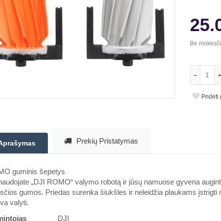
25.
Be mokesč
Pridėti
Prekių Pristatymas
Aprašymas
O guminis šepetys
naudojate „DJI ROMO“ valymo robotą ir jūsų namuose gyvena augintini
sčios gumos. Priedas surenka šiukšles ir neleidžia plaukams įstrigti 
va valyti.
intojas
DJI