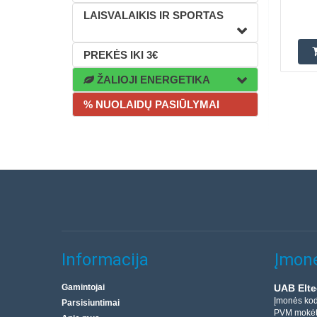
LAISVALAIKIS IR SPORTAS
PREKĖS IKI 3€
ŽALIOJI ENERGETIKA
% NUOLAIDŲ PASIŪLYMAI
Informacija
Įmonė
Gamintojai
UAB Elte
Įmonės ko
Parsisiuntimai
PVM mokėt