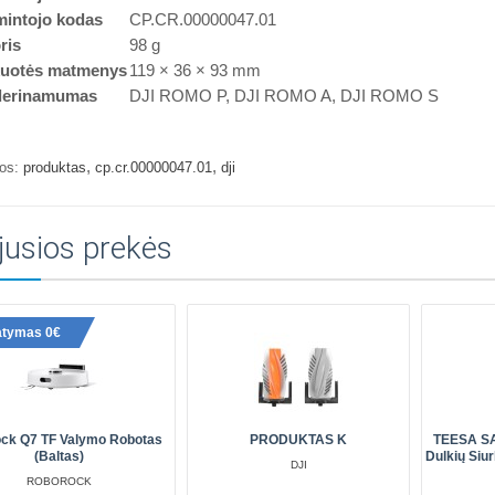
intojo kodas
CP.CR.00000047.01
ris
98 g
uotės matmenys
119 × 36 × 93 mm
erinamumas
DJI ROMO P, DJI ROMO A, DJI ROMO S
,
,
os:
produktas
cp.cr.00000047.01
dji
jusios prekės
atymas 0€
ck Q7 TF Valymo Robotas
PRODUKTAS K
TEESA S
(baltas)
Dulkių Siur
DJI
ROBOROCK