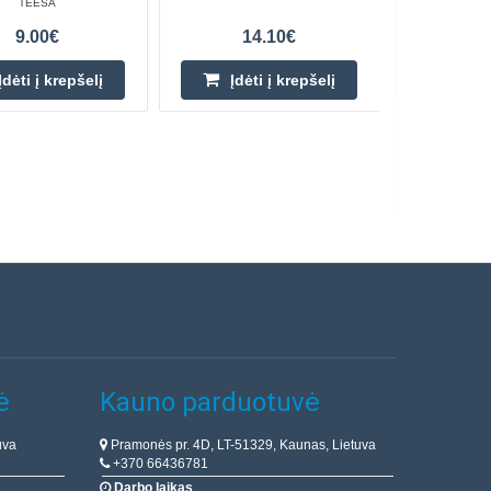
TEESA
9.00€
14.10€
Įdėti į krepšelį
Įdėti į krepšelį
ė
Kauno parduotuvė
uva
Pramonės pr. 4D, LT-51329, Kaunas, Lietuva
+370 66436781
Darbo laikas