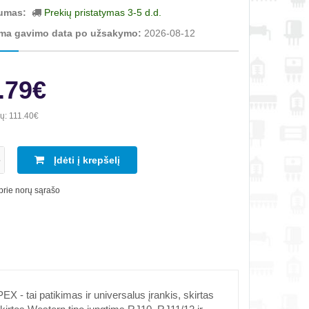
umas:
Prekių pristatymas 3-5 d.d.
ma gavimo data po užsakymo:
2026-08-12
.79€
ių:
111.40€
Įdėti į krepšelį
 prie norų sąrašo
 - tai patikimas ir universalus įrankis, skirtas