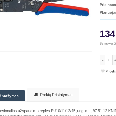
Prieinam
Planuoja
134
Be mokesč
Pridėti
Prekių Pristatymas
Aprašymas
esionalios užspaudimo replės RJ10/11/12/45 jungtims, 97 51 12 KNIPEX