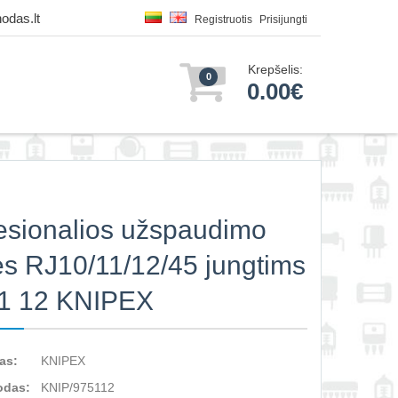
odas.lt
Registruotis
Prisijungti
Krepšelis:
0
0.00€
esionalios užspaudimo
ės RJ10/11/12/45 jungtims
51 12 KNIPEX
as:
KNIPEX
odas:
KNIP/975112