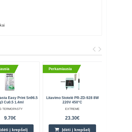
kai
ausia
Perkamiausia
asta Easy Print Sn96.5
Litavimo Stotelė PR-ZD-928 8W
Dulkių S
3 Cu0.5 1.4ml
220V 450°C
G TERMOPASTY
EXTREME
9.70€
23.30€
Įdėti į krepšelį
Įdėti į krepšelį