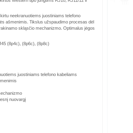
kirtos Western tipo jungtims RJ10, RJ11/12 ir
skirtu neekranuotiems juostiniams telefono
bės ašmenimis. Tikslus užspaudimo procesas dėl
trakinamo skląsčio mechanizmo. Optimalus jėgos
J45 (8p4c), (8p6c), (8p8c)
anuotiems juostiniams telefono kabeliams
šmenimis
 mechanizmo
žesnį nuovargį