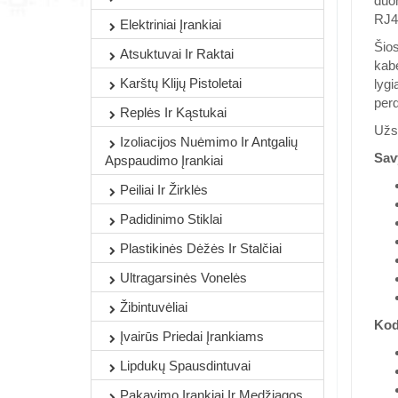
duom
RJ4
Elektriniai Įrankiai
Šios
Atsuktuvai Ir Raktai
kab
Karštų Klijų Pistoletai
lyg
perd
Replės Ir Kąstukai
Užsp
Izoliacijos Nuėmimo Ir Antgalių
Sav
Apspaudimo Įrankiai
Peiliai Ir Žirklės
Padidinimo Stiklai
Plastikinės Dėžės Ir Stalčiai
Ultragarsinės Vonelės
Žibintuvėliai
Kod
Įvairūs Priedai Įrankiams
Lipdukų Spausdintuvai
Pakavimo Įrankiai Ir Medžiagos