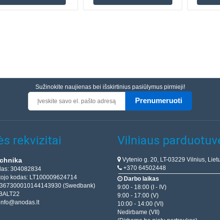
Sužinokite naujienas bei išskirtinius pasiūlymus pirmieji!
Prenumeruoti
s rekvizitai
Vilniaus parduotuv
Vytenio g. 20, LT-03229 Vilnius, Liet
chnika
+370 64502448
das: 304082834
ojo kodas: LT100009624714
Darbo laikas
T367300010144143930 (Swedbank)
9:00 - 18:00 (I - IV)
BALT22
9:00 - 17:00 (V)
info@anodas.lt
10:00 - 14:00 (VI)
Nedirbame (VII)