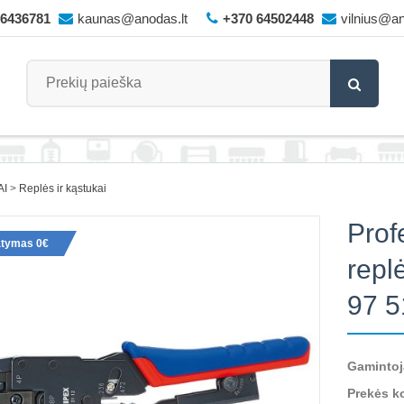
66436781
kaunas@anodas.lt
+370 64502448
vilnius@an
AI
Replės ir kąstukai
Prof
atymas 0€
repl
97 
Gamintoj
Prekės k