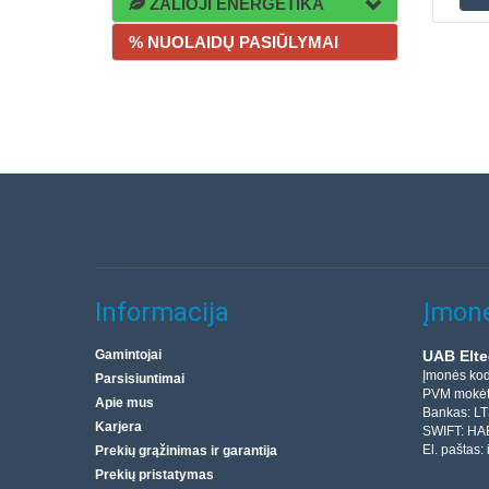
ŽALIOJI ENERGETIKA
% NUOLAIDŲ PASIŪLYMAI
Informacija
Įmonė
Gamintojai
UAB Elte
Įmonės ko
Parsisiuntimai
PVM mokėt
Apie mus
Bankas: L
Karjera
SWIFT: HA
El. paštas:
Prekių grąžinimas ir garantija
Prekių pristatymas