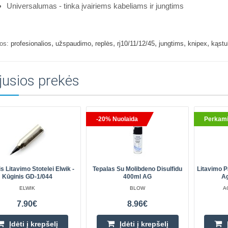
Universalumas - tinka įvairiems kabeliams ir jungtims
,
,
,
,
,
,
os:
profesionalios
užspaudimo
replės
rj10/11/12/45
jungtims
knipex
kąstu
jusios prekės
-20% Nuolaida
Perkami
s Litavimo Stotelei Elwik -
Tepalas Su Molibdeno Disulfidu
Litavimo P
Kūginis GD-1/044
400ml AG
Ag
ELWIK
BLOW
A
7.90€
8.96€
Įdėti į krepšelį
Įdėti į krepšelį