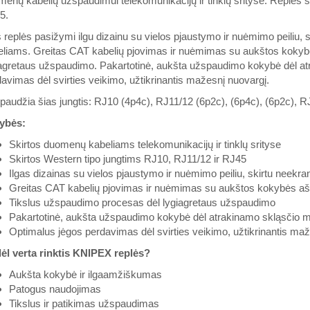
enų kabelių užspaudimui telekomunikacijų ir tinklų srityse. Replės s
5.
 replės pasižymi ilgu dizainu su vielos pjaustymo ir nuėmimo peiliu, 
eliams. Greitas CAT kabelių pjovimas ir nuėmimas su aukštos koky
iagretaus užspaudimo. Pakartotinė, aukšta užspaudimo kokybė dėl a
avimas dėl svirties veikimo, užtikrinantis mažesnį nuovargį.
audžia šias jungtis: RJ10 (4p4c), RJ11/12 (6p2c), (6p4c), (6p2c), R
ybės:
Skirtos duomenų kabeliams telekomunikacijų ir tinklų srityse
Skirtos Western tipo jungtims RJ10, RJ11/12 ir RJ45
Ilgas dizainas su vielos pjaustymo ir nuėmimo peiliu, skirtu neekr
Greitas CAT kabelių pjovimas ir nuėmimas su aukštos kokybės a
Tikslus užspaudimo procesas dėl lygiagretaus užspaudimo
Pakartotinė, aukšta užspaudimo kokybė dėl atrakinamo skląsčio
Optimalus jėgos perdavimas dėl svirties veikimo, užtikrinantis ma
ėl verta rinktis KNIPEX replės?
Aukšta kokybė ir ilgaamžiškumas
Patogus naudojimas
Tikslus ir patikimas užspaudimas