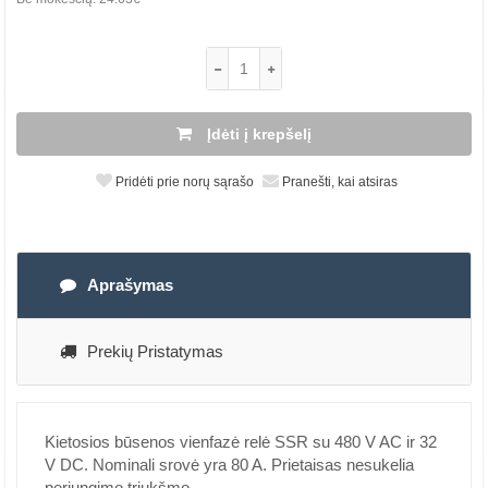
Įdėti į krepšelį
Pridėti prie norų sąrašo
Pranešti, kai atsiras
Aprašymas
Prekių Pristatymas
Kietosios būsenos vienfazė relė SSR su 480 V AC ir 32
V DC. Nominali srovė yra 80 A. Prietaisas nesukelia
perjungimo triukšmo.