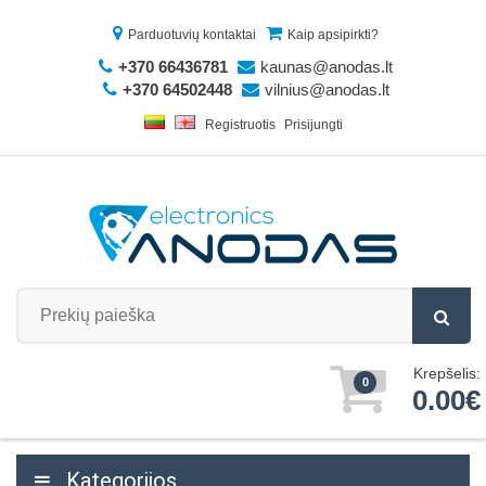
Parduotuvių kontaktai
Kaip apsipirkti?
+370 66436781
kaunas@anodas.lt
+370 64502448
vilnius@anodas.lt
Registruotis
Prisijungti
Krepšelis:
0
0.00€
Kategorijos