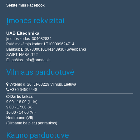
Sekite mus Facebook
Įmonės rekvizitai
UAB Eltechnika
Įmonės kodas: 304082834
PVM mokėtojo kodas: LT100009624714
Bankas: LT367300010144143930 (Swedbank)
SWIFT: HABALT22
El. paštas:
info@anodas.lt
Vilniaus parduotuvė
Vytenio g. 20, LT-03229 Vilnius, Lietuva
+370 64502448
Darbo laikas
9:00 - 18:00 (I - IV)
9:00 - 17:00 (V)
10:00 - 14:00 (VI)
Nedirbame (VII)
(Dirbame be pietų pertraukos)
Kauno parduotuvė