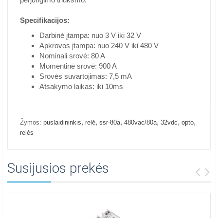
Specifikacijos:
Darbinė įtampa: nuo 3 V iki 32 V
Apkrovos įtampa: nuo 240 V iki 480 V
Nominali srovė: 80 A
Momentinė srovė: 900 A
Srovės suvartojimas: 7,5 mA
Atsakymo laikas: iki 10ms
,
,
,
,
,
,
Žymos:
puslaidininkis
relė
ssr-80a
480vac/80a
32vdc
opto
relės
Susijusios prekės