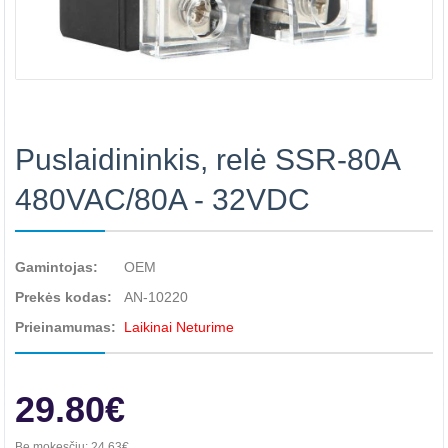
Puslaidininkis, relė SSR-80A
480VAC/80A - 32VDC
Gamintojas:
OEM
Prekės kodas:
AN-10220
Prieinamumas:
Laikinai Neturime
29.80€
Be mokesčių:
24.63€