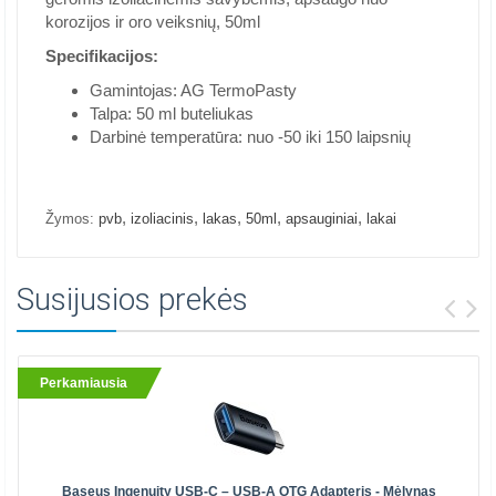
korozijos ir oro veiksnių, 50ml
Specifikacijos:
Gamintojas: AG TermoPasty
Talpa: 50 ml buteliukas
Darbinė temperatūra: nuo -50 iki 150 laipsnių
,
,
,
,
,
Žymos:
pvb
izoliacinis
lakas
50ml
apsauginiai
lakai
Susijusios prekės
Perkamiausia
Baseus Ingenuity USB-C – USB-A OTG Adapteris - Mėlynas