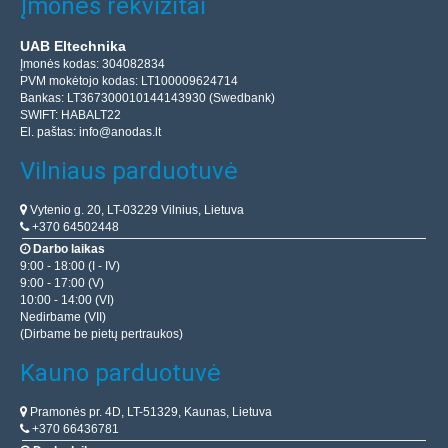
Įmonės rekvizitai
UAB Eltechnika
Įmonės kodas: 304082834
PVM mokėtojo kodas: LT100009624714
Bankas: LT367300010144143930 (Swedbank)
SWIFT: HABALT22
El. paštas:
info@anodas.lt
Vilniaus parduotuvė
Vytenio g. 20, LT-03229 Vilnius, Lietuva
+370 64502448
Darbo laikas
9:00 - 18:00 (I - IV)
9:00 - 17:00 (V)
10:00 - 14:00 (VI)
Nedirbame (VII)
(Dirbame be pietų pertraukos)
Kauno parduotuvė
Pramonės pr. 4D, LT-51329, Kaunas, Lietuva
+370 66436781