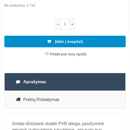
Be mokesčių:
4.71€
Įdėti į krepšelį
Pridėti prie norų sąrašo
Aprašymas
Prekių Pristatymas
Greitai džiūstanti skaidri PVB danga, pasižyminti
geromis izoliacinėmis savybėmis, apsaugo nuo