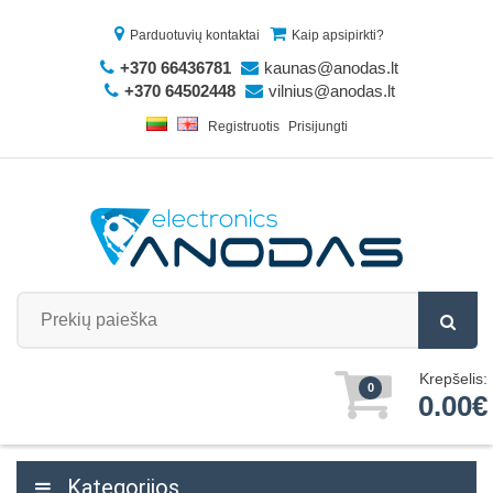
Parduotuvių kontaktai
Kaip apsipirkti?
+370 66436781
kaunas@anodas.lt
+370 64502448
vilnius@anodas.lt
Registruotis
Prisijungti
Krepšelis:
0
0.00€
Kategorijos