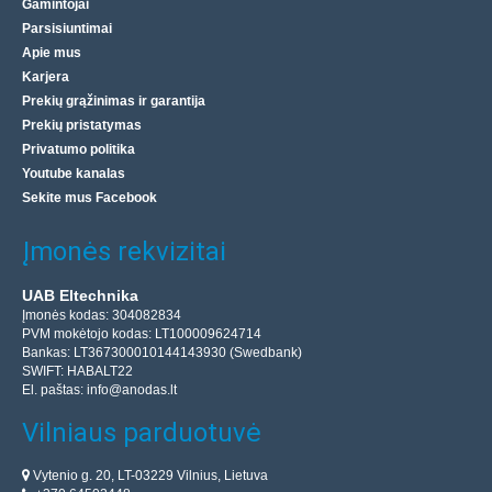
Gamintojai
Parsisiuntimai
Apie mus
Karjera
Prekių grąžinimas ir garantija
Prekių pristatymas
Privatumo politika
Youtube kanalas
Sekite mus Facebook
Įmonės rekvizitai
UAB Eltechnika
Įmonės kodas: 304082834
PVM mokėtojo kodas: LT100009624714
Bankas: LT367300010144143930 (Swedbank)
SWIFT: HABALT22
El. paštas:
info@anodas.lt
Vilniaus parduotuvė
Vytenio g. 20, LT-03229 Vilnius, Lietuva