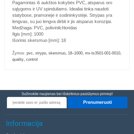
Pagamintas iš aukštos kokybės PVC, atsparus oro
sąlygoms ir UV spinduliams. Idealiai tinka naudoti
statybose, pramonėje ir sodininkystėje. Strypas yra
lengvas, su juo lengva dirbti ir jis atsparus korozijai.
Medžiaga: PVC, polivinilchloridas
Ilgis [mm]: 1000
Išorinis skersmuo [mm]: 18
,
,
,
,
,
Žymos:
pvc
strypo
skersmuo
18–1000
mx-ts3501-001-0010
,
quality
control
Sužinokite naujienas bei išskirtinius pasiūlymus pirmieji!
Prenumeruoti
Informacija