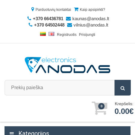
Parduotuvių kontaktai
Kaip apsipirkti?
+370 66436781
kaunas@anodas.lt
+370 64502448
vilnius@anodas.lt
Registruotis
Prisijungti
Krepšelis:
0
0.00€
Kategorijos