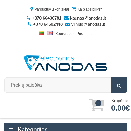
Parduotuvių kontaktai
Kaip apsipirkti?
+370 66436781
kaunas@anodas.lt
+370 64502448
vilnius@anodas.lt
Registruotis
Prisijungti
Krepšelis:
0
0.00€
Kategorijos