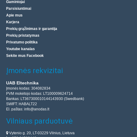
Gamintojai
Parsisiuntimai
Apie mus
Karjera
Prekių grąžinimas ir garantija
Prekių pristatymas
Privatumo politika
Youtube kanalas
Sekite mus Facebook
Įmonės rekvizitai
UAB Eltechnika
Įmonės kodas: 304082834
PVM mokėtojo kodas: LT100009624714
Bankas: LT367300010144143930 (Swedbank)
SWIFT: HABALT22
El. paštas:
info@anodas.lt
Vilniaus parduotuvė
Vytenio g. 20, LT-03229 Vilnius, Lietuva