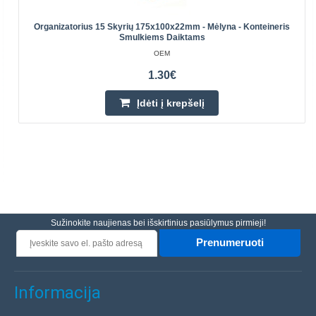
Organizatorius 15 Skyrių 175x100x22mm - Mėlyna - Konteineris
Smulkiems Daiktams
OEM
1.30€
Įdėti į krepšelį
Sužinokite naujienas bei išskirtinius pasiūlymus pirmieji!
Prenumeruoti
Informacija