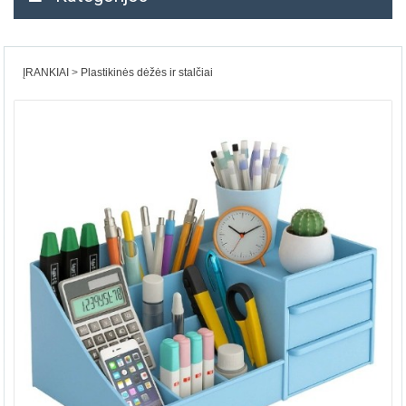
ĮRANKIAI
Plastikinės dėžės ir stalčiai