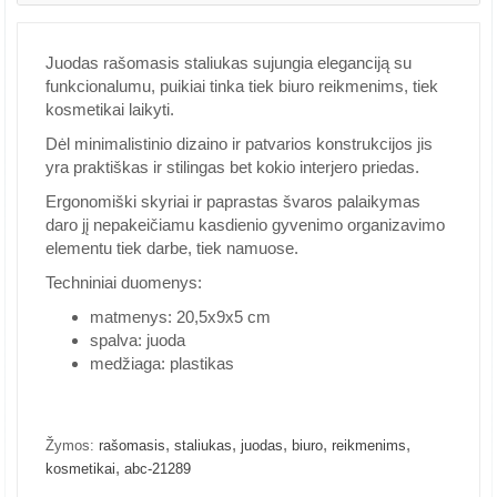
Juodas rašomasis staliukas sujungia eleganciją su
funkcionalumu, puikiai tinka tiek biuro reikmenims, tiek
kosmetikai laikyti.
Dėl minimalistinio dizaino ir patvarios konstrukcijos jis
yra praktiškas ir stilingas bet kokio interjero priedas.
Ergonomiški skyriai ir paprastas švaros palaikymas
daro jį nepakeičiamu kasdienio gyvenimo organizavimo
elementu tiek darbe, tiek namuose.
Techniniai duomenys:
matmenys: 20,5x9x5 cm
spalva: juoda
medžiaga: plastikas
,
,
,
,
,
Žymos:
rašomasis
staliukas
juodas
biuro
reikmenims
,
kosmetikai
abc-21289