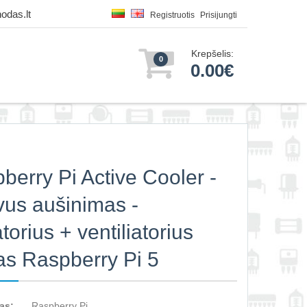
odas.lt
Registruotis
Prisijungti
Krepšelis:
0
0.00€
berry Pi Active Cooler -
vus aušinimas -
torius + ventiliatorius
tas Raspberry Pi 5
as:
Raspberry Pi