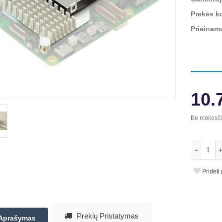
Prekės k
Prieinam
10.
Be mokesč
Pridėti
Prekių Pristatymas
Aprašymas