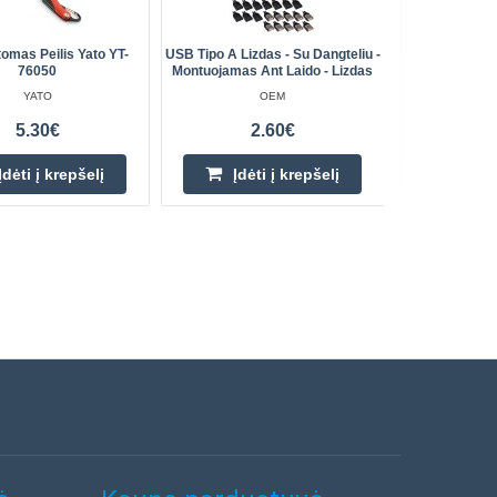
omas Peilis Yato YT-
USB Tipo A Lizdas - Su Dangteliu -
3D Plast
76050
Montuojamas Ant Laido - Lizdas
1.75mm 
YATO
OEM
5.30€
2.60€
Įdėti į krepšelį
Įdėti į krepšelį