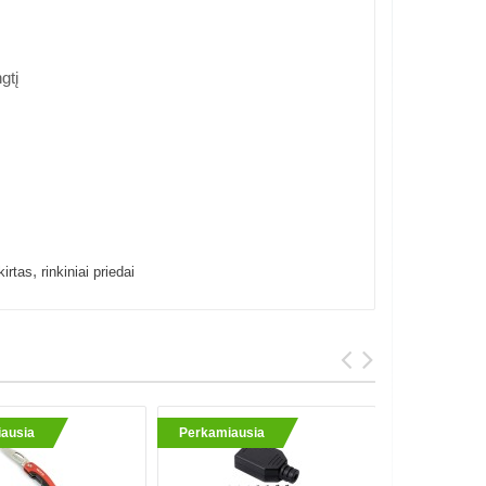
gtį
,
kirtas
rinkiniai priedai
ausia
Perkamiausia
Perkami