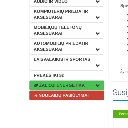
AUDIO IR VIDEO
Spec
KOMPIUTERIŲ PRIEDAI IR
AKSESUARAI
MOBILIŲJŲ TELEFONŲ
AKSESUARAI
AUTOMOBILIŲ PRIEDAI IR
AKSESUARAI
LAISVALAIKIS IR SPORTAS
Žym
PREKĖS IKI 3€
ŽALIOJI ENERGETIKA
Susi
% NUOLAIDŲ PASIŪLYMAI
Perk