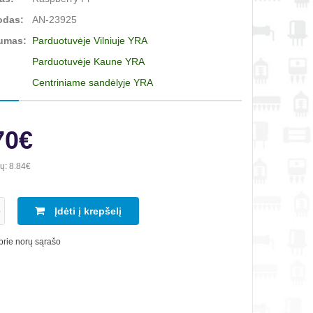
odas:
AN-23925
umas:
Parduotuvėje Vilniuje YRA
Parduotuvėje Kaune YRA
Centriniame sandėlyje YRA
70€
ių:
8.84€
Įdėti į krepšelį
 prie norų sąrašo