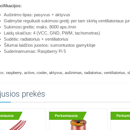
ifikacijos:
Aušinimo tipas: pasyvus + aktyvus
Galimybė reguliuoti sukimosi greitį: per tam skirtą ventiliatoriaus jun
Sukimosi greitis: maks. 8000 aps./min
Laidų skaičius: 4 (VCC, GND, PWM, tachometras)
Sudėtis: radiatorius + ventiliatorius
Šilumai laidžios juostos: sumontuotos gamykloje
Suderinamumas: Raspberry Pi 5
,
,
,
,
,
,
,
os:
raspberry
active
cooler
aktyvus
aušinimas
radiatorius
ventiliatorius
s
jusios prekės
amiausia
Perkamiausia
Perkami