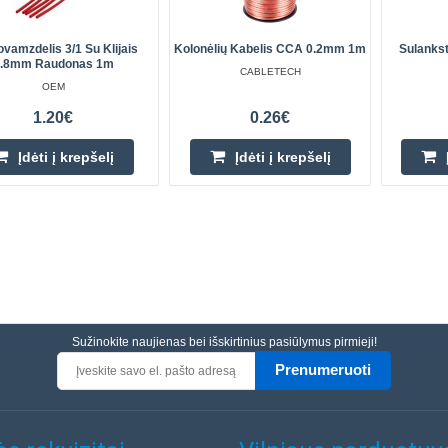
vamzdelis 3/1 Su Klijais
Kolonėlių Kabelis CCA 0.2mm 1m
Sulankst
.8mm Raudonas 1m
CABLETECH
OEM
1.20€
0.26€
Įdėti į krepšelį
Įdėti į krepšelį
Sužinokite naujienas bei išskirtinius pasiūlymus pirmieji!
Prenumeruoti