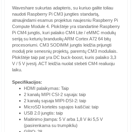
Waveshare sukurtas adapteris, su kuriuo galite toliau
naudoti Raspberry Pi CM3 jungties standartą,
atnaujindami esamus projektus naujesniu Raspberry Pi
Compute Module 4. Plokštėje yra standartinė Raspberry
Pi CM4 jungtis, kuri palaiko CM4 Lite / eMMC modulių
seriją su keturių branduolių ARM Cortex A72 64 bitų
procesoriumi. CM3 SODIMM jungtis leidžia prijungti
modulį prie senesnių projektų, paremtų CM3 moduliais.
Plokštėje taip pat yra DC buck-boost, kuris palaiko 3,3
V / 5 V įvestį. ACT leidžia nuolat stebėti CM4 realiuoju
laiku.
Specifikacijos:
HDMI palaikymas: Taip
2 kanalų MIPI CSI-2 sąsaja: taip
2 kanalų sąsaja MIPI-DSI-2: taip
MicroSD kortelės sąsajos kaiščiai: taip
USB 2.0 jungtis: taip
Maitinimo įtampa: 5 V arba 1,8 V iki 5,5 V
(pasirenkama su trumpikliu)
GPIO: 28