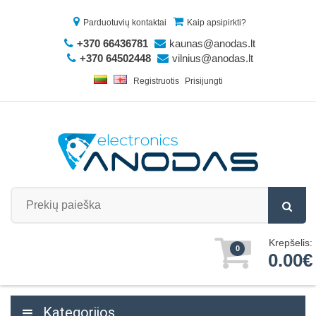
Parduotuvių kontaktai
Kaip apsipirkti?
+370 66436781
kaunas@anodas.lt
+370 64502448
vilnius@anodas.lt
Registruotis
Prisijungti
Krepšelis:
0
0.00€
Kategorijos