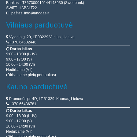
Bankas: LT367300010144143930 (Swedbank)
SWIFT: HABALT22
El. paštas:
info@anodas.lt
Vilniaus parduotuvė
Vytenio g. 20, LT-03229 Vilnius, Lietuva
+370 64502448
Darbo laikas
9:00 - 18:00 (I - IV)
9:00 - 17:00 (V)
10:00 - 14:00 (VI)
Nedirbame (VII)
(Dirbame be pietų pertraukos)
Kauno parduotuvė
Pramonės pr. 4D, LT-51329, Kaunas, Lietuva
+370 66436781
Darbo laikas
9:00 - 18:00 (I - IV)
9:00 - 17:00 (V)
10:00 - 14:00 (VI)
Nedirbame (VII)
(Dirbame be pietų pertraukos)