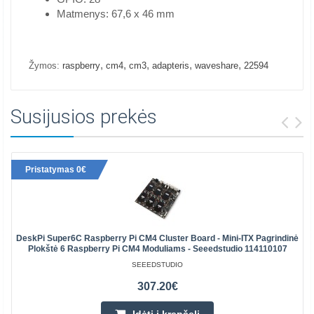
Matmenys: 67,6 x 46 mm
,
,
,
,
,
Žymos:
raspberry
cm4
cm3
adapteris
waveshare
22594
Susijusios prekės
Pristatymas 0€
DeskPi Super6C Raspberry Pi CM4 Cluster Board - Mini-ITX Pagrindinė
Plokštė 6 Raspberry Pi CM4 Moduliams - Seeedstudio 114110107
SEEEDSTUDIO
307.20€