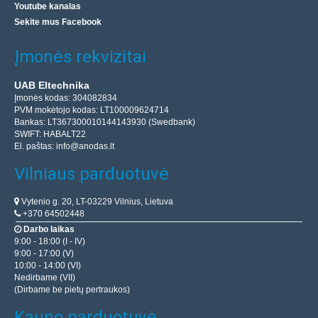
Youtube kanalas
Sekite mus Facebook
Įmonės rekvizitai
UAB Eltechnika
Įmonės kodas: 304082834
PVM mokėtojo kodas: LT100009624714
Bankas: LT367300010144143930 (Swedbank)
SWIFT: HABALT22
El. paštas:
info@anodas.lt
Vilniaus parduotuvė
Vytenio g. 20, LT-03229 Vilnius, Lietuva
+370 64502448
Darbo laikas
9:00 - 18:00 (I - IV)
9:00 - 17:00 (V)
10:00 - 14:00 (VI)
Nedirbame (VII)
(Dirbame be pietų pertraukos)
Kauno parduotuvė