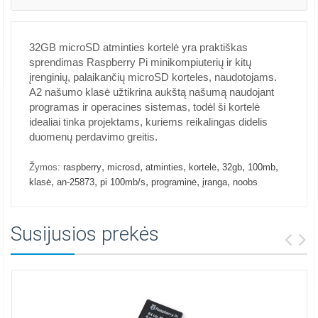
32GB microSD atminties kortelė yra praktiškas
sprendimas Raspberry Pi minikompiuterių ir kitų
įrenginių, palaikančių microSD korteles, naudotojams.
A2 našumo klasė užtikrina aukštą našumą naudojant
programas ir operacines sistemas, todėl ši kortelė
idealiai tinka projektams, kuriems reikalingas didelis
duomenų perdavimo greitis.
,
,
,
,
,
,
Žymos:
raspberry
microsd
atminties
kortelė
32gb
100mb
,
,
,
,
,
klasė
an-25873
pi 100mb/s
programinė
įranga
noobs
Susijusios prekės