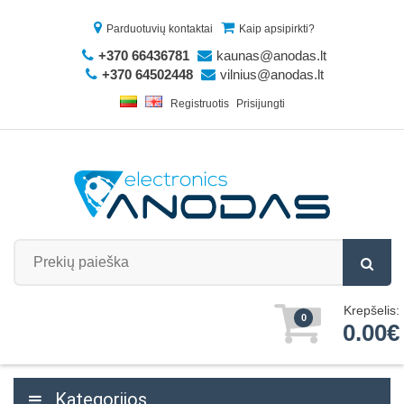
Parduotuvių kontaktai
Kaip apsipirkti?
+370 66436781
kaunas@anodas.lt
+370 64502448
vilnius@anodas.lt
Registruotis
Prisijungti
Krepšelis:
0
0.00€
Kategorijos