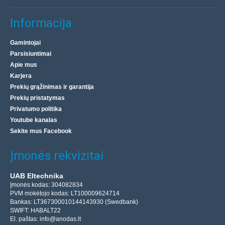
Informacija
Gamintojai
Parsisiuntimai
Apie mus
Karjera
Prekių grąžinimas ir garantija
Prekių pristatymas
Privatumo politika
Youtube kanalas
Sekite mus Facebook
Įmonės rekvizitai
UAB Eltechnika
Įmonės kodas: 304082834
PVM mokėtojo kodas: LT100009624714
Bankas: LT367300010144143930 (Swedbank)
SWIFT: HABALT22
El. paštas:
info@anodas.lt