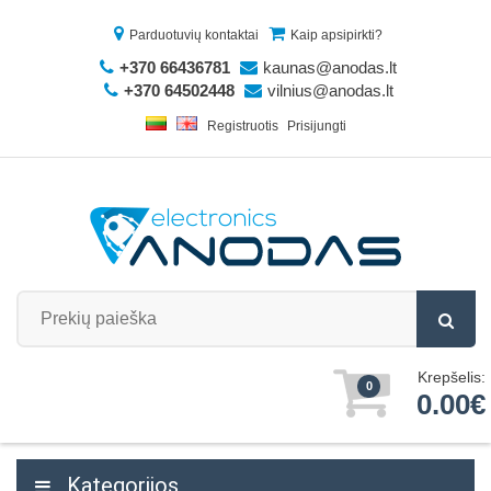
Parduotuvių kontaktai
Kaip apsipirkti?
+370 66436781
kaunas@anodas.lt
+370 64502448
vilnius@anodas.lt
Registruotis
Prisijungti
Krepšelis:
0
0.00€
Kategorijos