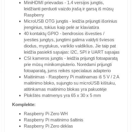
MiniHDMI prievadas - 1.4 versijos jungtis,
leidžianti perduoti vaizdo įrašą ir garsą iš mūsų
Raspberry
MicroUSB OTG jungtis - leidžia prijungti išorinius
įrenginius, tokius kaip pelė ar klaviatūra
40 kontaktų GPIO - bendrosios išvesties /
įvesties jungtys, jungtimi galima valdyti šviesos
diodus, mygtukus, variklio valdiklius. Jie taip pat
leidžia pasiekti sąsajas: I2C, SPI ir UART sąsajas
CSI kameros jungtis - leidžia prijungti fotoaparatą
prie mūsų minikompiuterio. Norėdami prijungti
fotoaparatą, jums reikės specialaus adapterio
Maitinimas - Raspberry Pi maitinamas iš 5 V / 2 A
maitinimo bloko, sujungto su microUSB kištuku,
atitinkamas maitinimo blokas yra pakuotėje
Plokštės matmenys yra 65 x 30 x 5 mm
Komplekte:
Raspberry Pi Zero WH
Raspberry Pi maitinimo šaltinis
Raspberry Pi Zero dėklas