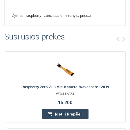
,
,
,
,
Žymos:
raspberry
zero
basic
rinkinys
priedai
Susijusios prekės
Raspberry Zero V1.3 Mini Kamera, Waveshare 12039
WAVESHARE
15.20€
Įdėti į krepšelį