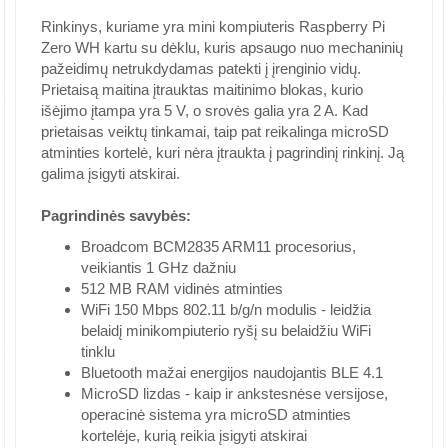
Rinkinys, kuriame yra mini kompiuteris Raspberry Pi
Zero WH kartu su dėklu, kuris apsaugo nuo mechaninių
pažeidimų netrukdydamas patekti į įrenginio vidų.
Prietaisą maitina įtrauktas maitinimo blokas, kurio
išėjimo įtampa yra 5 V, o srovės galia yra 2 A. Kad
prietaisas veiktų tinkamai, taip pat reikalinga microSD
atminties kortelė, kuri nėra įtraukta į pagrindinį rinkinį. Ją
galima įsigyti atskirai.
Pagrindinės savybės:
Broadcom BCM2835 ARM11 procesorius,
veikiantis 1 GHz dažniu
512 MB RAM vidinės atminties
WiFi 150 Mbps 802.11 b/g/n modulis - leidžia
belaidį minikompiuterio ryšį su belaidžiu WiFi
tinklu
Bluetooth mažai energijos naudojantis BLE 4.1
MicroSD lizdas - kaip ir ankstesnėse versijose,
operacinė sistema yra microSD atminties
kortelėje, kurią reikia įsigyti atskirai