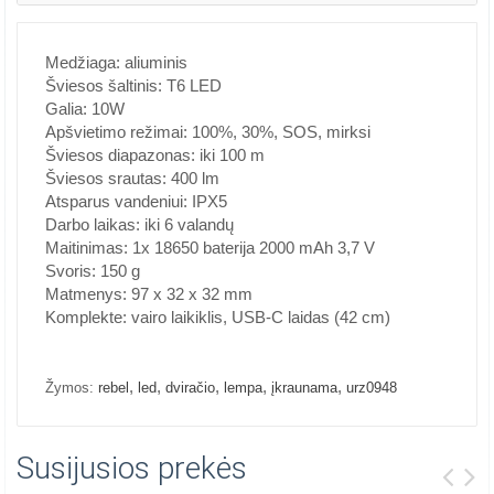
Medžiaga: aliuminis
Šviesos šaltinis: T6 LED
Galia: 10W
Apšvietimo režimai: 100%, 30%, SOS, mirksi
Šviesos diapazonas: iki 100 m
Šviesos srautas: 400 lm
Atsparus vandeniui: IPX5
Darbo laikas: iki 6 valandų
Maitinimas: 1x 18650 baterija 2000 mAh 3,7 V
Svoris: 150 g
Matmenys: 97 x 32 x 32 mm
Komplekte: vairo laikiklis, USB-C laidas (42 cm)
,
,
,
,
,
Žymos:
rebel
led
dviračio
lempa
įkraunama
urz0948
Susijusios prekės