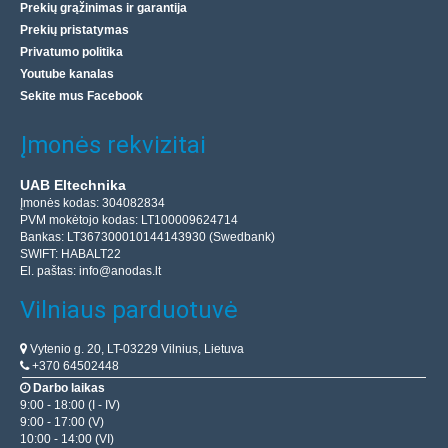
Prekių grąžinimas ir garantija
Prekių pristatymas
Privatumo politika
Youtube kanalas
Sekite mus Facebook
Įmonės rekvizitai
UAB Eltechnika
Įmonės kodas: 304082834
PVM mokėtojo kodas: LT100009624714
Bankas: LT367300010144143930 (Swedbank)
SWIFT: HABALT22
El. paštas:
info@anodas.lt
Vilniaus parduotuvė
Vytenio g. 20, LT-03229 Vilnius, Lietuva
+370 64502448
Darbo laikas
9:00 - 18:00 (I - IV)
9:00 - 17:00 (V)
10:00 - 14:00 (VI)