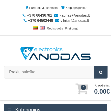
Parduotuvių kontaktai
Kaip apsipirkti?
+370 66436781
kaunas@anodas.lt
+370 64502448
vilnius@anodas.lt
Registruotis
Prisijungti
Krepšelis:
0
0.00€
Kategorijos