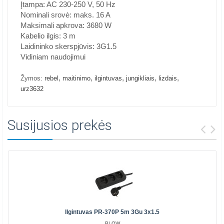
Įtampa: AC 230-250 V, 50 Hz
Nominali srovė: maks. 16 A
Maksimali apkrova: 3680 W
Kabelio ilgis: 3 m
Laidininko skerspjūvis: 3G1.5
Vidiniam naudojimui
,
,
,
,
,
Žymos:
rebel
maitinimo
ilgintuvas
jungikliais
lizdais
urz3632
Susijusios prekės
Ilgintuvas PR-370P 5m 3Gu 3x1.5
BLOW