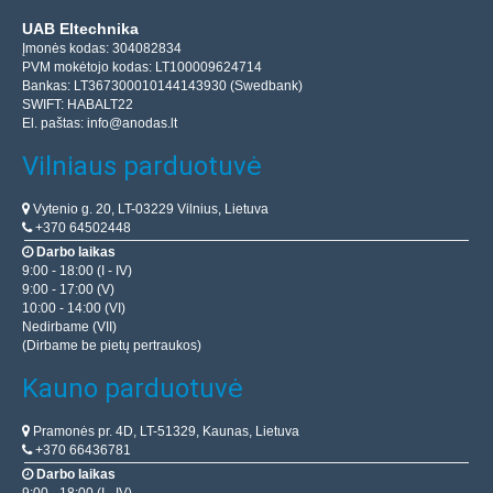
UAB Eltechnika
Įmonės kodas: 304082834
PVM mokėtojo kodas: LT100009624714
Bankas: LT367300010144143930 (Swedbank)
SWIFT: HABALT22
El. paštas:
info@anodas.lt
Vilniaus parduotuvė
Vytenio g. 20, LT-03229 Vilnius, Lietuva
+370 64502448
Darbo laikas
9:00 - 18:00 (I - IV)
9:00 - 17:00 (V)
10:00 - 14:00 (VI)
Nedirbame (VII)
(Dirbame be pietų pertraukos)
Kauno parduotuvė
Pramonės pr. 4D, LT-51329, Kaunas, Lietuva
+370 66436781
Darbo laikas