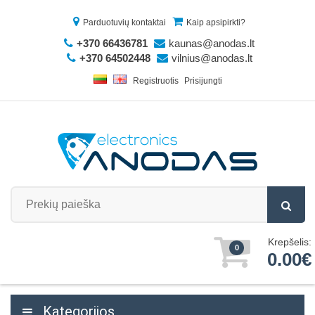
Parduotuvių kontaktai
Kaip apsipirkti?
+370 66436781
kaunas@anodas.lt
+370 64502448
vilnius@anodas.lt
Registruotis
Prisijungti
Krepšelis:
0
0.00€
Kategorijos