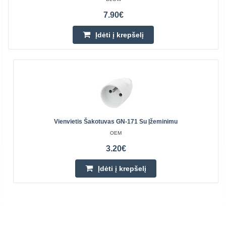
7.90€
Įdėti į krepšelį
Vienvietis Šakotuvas GN-171 Su Įžeminimu
OEM
3.20€
Įdėti į krepšelį