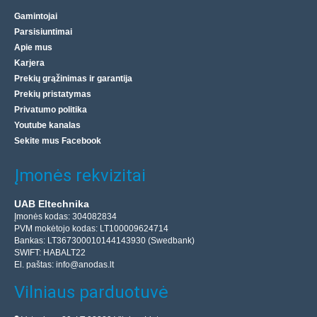
Gamintojai
Parsisiuntimai
Apie mus
Karjera
Prekių grąžinimas ir garantija
Prekių pristatymas
Privatumo politika
Youtube kanalas
Sekite mus Facebook
Įmonės rekvizitai
UAB Eltechnika
Įmonės kodas: 304082834
PVM mokėtojo kodas: LT100009624714
Bankas: LT367300010144143930 (Swedbank)
SWIFT: HABALT22
El. paštas:
info@anodas.lt
Vilniaus parduotuvė