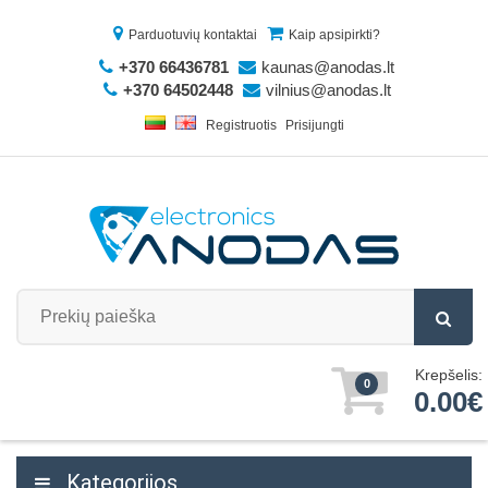
Parduotuvių kontaktai
Kaip apsipirkti?
+370 66436781
kaunas@anodas.lt
+370 64502448
vilnius@anodas.lt
Registruotis
Prisijungti
Krepšelis:
0
0.00€
Kategorijos