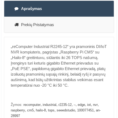
Aprašymas
Prekių Pristatymas
„reComputer Industrial R2245-12“ yra pramoninis DI/IoT
NVR kompiuteris, pagrįstas „Raspberry Pi CM5“ su
„Hailo-8“ greitintuvu, siūlantis iki 26 TOPS našumą.
Įrenginys turi keturis gigabito Ethernet prievadus su
„PoE PSE“, papildomą gigabito Ethernet prievadą, platų
izoliuotų pramoninių sąsajų rinkinį, belaidį ryšį ir pasyvų
aušinimą, kad būtų užtikrintas stabilus veikimas esant
temperatūrai nuo -20 °C iki 50 °C.
,
,
,
,
,
,
,
Žymos:
recomputer
industrial
r2235-12
–
edge
iot
nvr
,
,
,
,
,
,
raspberry
cm5
hailo-8
tops
seeedstudio
100077451
an-
28997