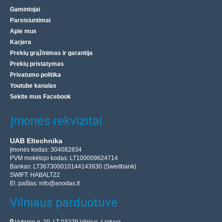
Gamintojai
Parsisiuntimai
Apie mus
Karjera
Prekių grąžinimas ir garantija
Prekių pristatymas
Privatumo politika
Youtube kanalas
Sekite mus Facebook
Įmonės rekvizitai
UAB Eltechnika
Įmonės kodas: 304082834
PVM mokėtojo kodas: LT100009624714
Bankas: LT367300010144143930 (Swedbank)
SWIFT: HABALT22
El. paštas:
info@anodas.lt
Vilniaus parduotuvė