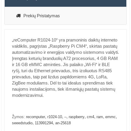
Prekių Pristatymas
„reComputer R1024-10“ yra pramoninis daiktų interneto
valdiklis, pagrįstas „Raspberry Pi CM4“, skirtas pastatų
automatizavimo ir energijos valdymo sistemoms valdyti.
Įrengtas keturių branduolių A72 procesorius, 4 GB RAM
ir 16 GB eMMC atminties. Jis palaiko „Wi-Fi“ ir BLE
ryšį, turi du Ethernet prievadus, tris izoliuotus RS485
prievadus, taip pat lizdus papildomiems 4G, LoRa,
ZigBee moduliams. Dėl to tai idealus sprendimas tiek
naujoms instaliacijoms, tiek išmaniųjų pastatų sistemų
modernizavimui.
,
,
,
,
,
,
,
Žymos:
recomputer
r1024-10
–
raspberry
cm4
ram
emmc
,
,
seeedstudio
113991294
an-25618