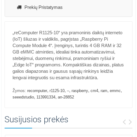
Prekių Pristatymas
„reComputer R1125-10“ yra pramoninis daiktų interneto
(IoT) šliuzas ir valdiklis, pagrįstas „Raspberry Pi
Compute Module 4“. Įrenginys, turintis 4 GB RAM ir 32
GB eMMC atminties, idealiai tinka automatizavimui,
stebėjimui, duomenų rinkimui, pramoniniam ryšiui ir
„Edge IoT“ programoms. Kompaktiškas dizainas, platus
galios diapazonas ir gausus sąsajų rinkinys leidžia
lengvai integruotis su esama infrastruktūra.
,
,
,
,
,
,
,
Žymos:
recomputer
r1125-10
–
raspberry
cm4
ram
emmc
,
,
seeedstudio
113991334
an-28852
Susijusios prekės