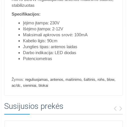
stabilizuotas
Specifikacijos:
Įėjimo įtampa: 230V
Išėjimo įtampa: 2-12V
Maksimali apkrovos srovė: 100mA
Kabelio ilgis: 90cm
Jungties tipas: antenos laidas
Darbo indikacija: LED diodas
Potenciometras
,
,
,
,
,
,
Žymos:
reguliuojamas
antenos
maitinimo
šaltinis
rohs
blow
,
,
ac/dc
sieniniai
blokai
Susijusios prekės