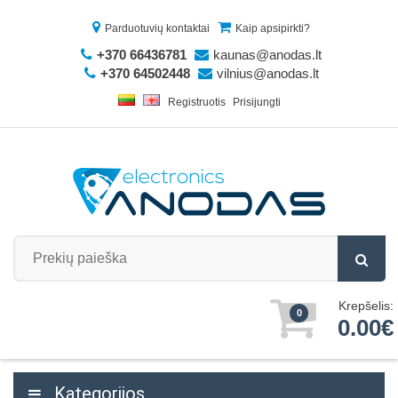
Parduotuvių kontaktai
Kaip apsipirkti?
+370 66436781
kaunas@anodas.lt
+370 64502448
vilnius@anodas.lt
Registruotis
Prisijungti
Krepšelis:
0
0.00€
Kategorijos