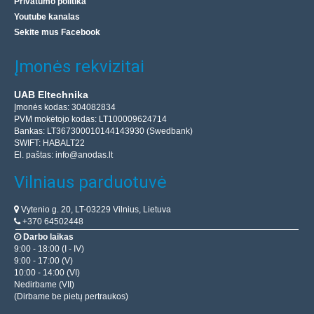
Privatumo politika
Youtube kanalas
Sekite mus Facebook
Įmonės rekvizitai
UAB Eltechnika
Įmonės kodas: 304082834
PVM mokėtojo kodas: LT100009624714
Bankas: LT367300010144143930 (Swedbank)
SWIFT: HABALT22
El. paštas:
info@anodas.lt
Vilniaus parduotuvė
Vytenio g. 20, LT-03229 Vilnius, Lietuva
+370 64502448
Darbo laikas
9:00 - 18:00 (I - IV)
9:00 - 17:00 (V)
10:00 - 14:00 (VI)
Nedirbame (VII)
(Dirbame be pietų pertraukos)