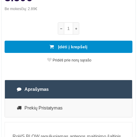
Be mokesčių:
2.89€
Įdėti į krepšelį
Pridėti prie norų sąrašo
Aprašymas
Prekių Pristatymas
RoHS BLOW reguliuojamas antenos maitinimo šaltinis,