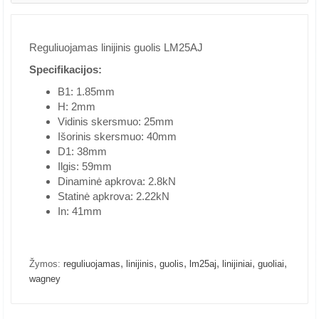
Reguliuojamas linijinis guolis LM25AJ
Specifikacijos:
B1: 1.85mm
H: 2mm
Vidinis skersmuo: 25mm
Išorinis skersmuo: 40mm
D1: 38mm
Ilgis: 59mm
Dinaminė apkrova: 2.8kN
Statinė apkrova: 2.22kN
In: 41mm
,
,
,
,
,
,
Žymos:
reguliuojamas
linijinis
guolis
lm25aj
linijiniai
guoliai
wagney