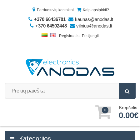
Parduotuvių kontaktai
Kaip apsipirkti?
+370 66436781
kaunas@anodas.lt
+370 64502448
vilnius@anodas.lt
Registruotis
Prisijungti
Krepšelis:
0
0.00€
Kategorijos