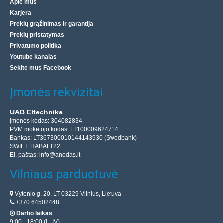
Apie mus
Karjera
Prekių grąžinimas ir garantija
Prekių pristatymas
Privatumo politika
Youtube kanalas
Sekite mus Facebook
Įmonės rekvizitai
UAB Eltechnika
Įmonės kodas: 304082834
PVM mokėtojo kodas: LT100009624714
Bankas: LT367300010144143930 (Swedbank)
SWIFT: HABALT22
El. paštas:
info@anodas.lt
Vilniaus parduotuvė
Vytenio g. 20, LT-03229 Vilnius, Lietuva
+370 64502448
Darbo laikas
9:00 - 18:00 (I - IV)