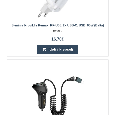
Sieninis Įkroviklis Remax, RP-U55, 2x USB-C, USB, 65W (balta)
REMAX
16.70€
Įdėti į krepšelį
Sieninis įkroviklis Remax, RP-U55, 2x USB-C, USB,
65W (balta)
Remax tinklo įkroviklis, RP-U55, 2x USB-C, USB, 65W
(balta) Įkraukite iki 3 įrenginių vienu metu! Remax
kintamosios srovės įkroviklis RP-U55 yra kompaktiškas į..
16.70€