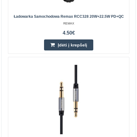
Laikinai Neturime
Ładowarka Samochodowa Remax RCC328 20W+22.5W PD+QC
Įdėti į krepšelį
REMAX
Pridėti prie pageidavimų sąrašo
4.50€
Įdėti į krepšelį
Ładowarka samochodowa Remax RCC328
20W+22.5W PD+QC