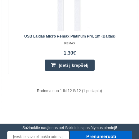
USB Laidas Micro Remax Platinum Pro, 1m (baltas)
REMAX
1.30€
Įdėti į krepšelį
USB kabelis 3in1 Remax Kerolla, 1m (baltas)
Rodoma nuo 1 iki 12 iš 12 (1 puslapių)
Remax Kerolla 3in1 USB laidas, 1 m (baltas) Remax
Kerolla 3in1 USB laidas yra patikimas priedas, leidžiantis
įkrauti skirtingus įrenginius! Jame yra 3 skirting..
Sužinokite naujienas bei išskirtinius pasiūlymus pirmieji!
2.80€
Prenumeruoti