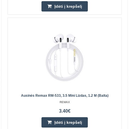
Įdėti į krepšelį
Fan Remax Doraemon Boqin (rožinė)
Remax Doraemon Boqin ventiliatorius (rožinis) Remax
Ausinės Remax RM-533, 3.5 Mini Lizdas, 1.2 M (balta)
Doraemon Boqin ventiliatorius suteiks malonų vėsinimą
REMAX
karštomis dienomis. Prietaisas leidžia rinktis iš 4 g..
3.40€
4.00€
Įdėti į krepšelį
Laikinai Neturime