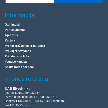
Laikinai Neturime
Įdėti į krepšelį
Informacija
Pridėti prie pageidavimų sąrašo
Gamintojai
Parsisiuntimai
Apie mus
Karjera
Prekių grąžinimas ir garantija
Prekių pristatymas
Privatumo politika
Youtube kanalas
Sekite mus Facebook
Įmonės rekvizitai
UAB Eltechnika
Įmonės kodas: 304082834
Remax USB - micro USB kabelis Kayla II RC-C008
PVM mokėtojo kodas: LT100009624714
Bankas: LT367300010144143930 (Swedbank)
1m - Juodas
SWIFT: HABALT22