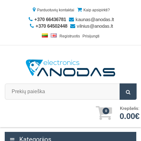
Parduotuvių kontaktai
Kaip apsipirkti?
+370 66436781
kaunas@anodas.lt
+370 64502448
vilnius@anodas.lt
Registruotis
Prisijungti
Krepšelis:
0
0.00€
Kategorijos