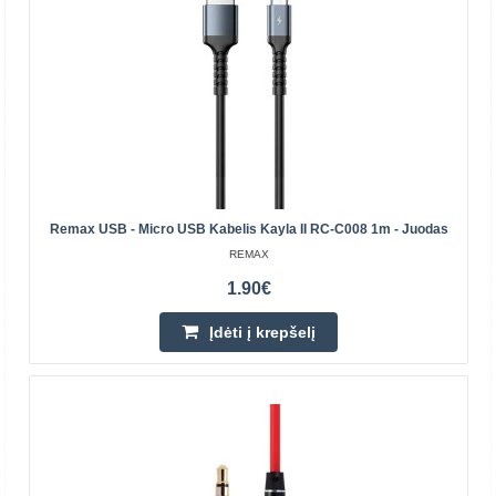
Ausinės Remax RM-533, 3.5 mini lizdas, 1.2 m (balta)
Remax RM-533 ausinės, 3,5 mini lizdas, 1,2 m (balta)
Remax RM-533 yra stilingos ir patogios ausinės su 3,5
mini lizdo jungtimi, suderinamos su daugeliu įrengin..
3.40€
Remax USB - Micro USB Kabelis Kayla II RC-C008 1m - Juodas
Laikinai Neturime
REMAX
Įdėti į krepšelį
1.90€
Įdėti į krepšelį
Pridėti prie pageidavimų sąrašo