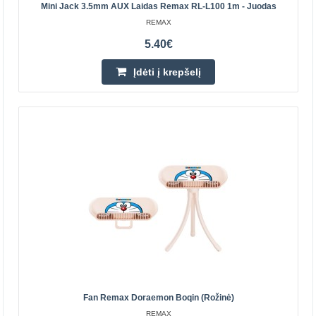
Mini Jack 3.5mm AUX Laidas Remax RL-L100 1m - Juodas
Remax RCC328 20W+22.5W PD+QC automobilinis
REMAX
pakrovėjas Būkite ramūs, kad jūsų telefonas neišsikraus
5.40€
ilgos kelionės automobiliu! Remax automobilinis įkroviklis
t..
Įdėti į krepšelį
4.50€
Laikinai Neturime
Įdėti į krepšelį
Pridėti prie pageidavimų sąrašo
Fan Remax Doraemon Boqin (rožinė)
REMAX