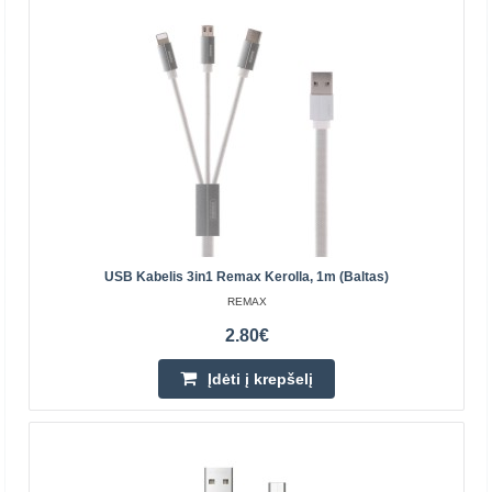
Išbandykite stovą, kad nereikėtų laikyti įrenginio...
3.70€
Laikinai Neturime
Įdėti į krepšelį
Pridėti prie pageidavimų sąrašo
USB Kabelis 3in1 Remax Kerolla, 1m (baltas)
REMAX
2.80€
Įdėti į krepšelį