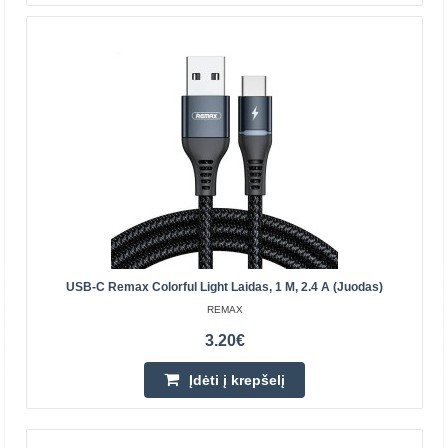
Įdėti į krepšelį
Pridėti prie pageidavimų sąrašo
USB-C Remax Colorful Light Laidas, 1 M, 2.4 A (juodas)
REMAX
3.20€
Įdėti į krepšelį
Laikiklis, telefono stovas Remax, RM-C08 (juodas)
Laikiklis, telefono stovas Remax, RM-C08 (juodas) Ar
dažnai naudojatės telefonu ar planšetiniu kompiuteriu?