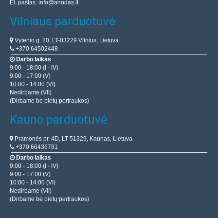
El. paštas:
info@anodas.lt
Remax Kayla II kabelis pasižymi aukšta darbo kokybe ir
funkcionalumu. Jo ilgis – 1m, o srovė – iki 2.4A, o tai
Vilniaus parduotuvė
leidžia greitai įkrauti įvairius mobiliuosius įre..
Vytenio g. 20, LT-03229 Vilnius, Lietuva
+370 64502448
1.90€
Darbo laikas
9:00 - 18:00 (I - IV)
Laikinai Neturime
9:00 - 17:00 (V)
10:00 - 14:00 (VI)
Įdėti į krepšelį
Nedirbame (VII)
(Dirbame be pietų pertraukos)
Pridėti prie pageidavimų sąrašo
Kauno parduotuvė
Pramonės pr. 4D, LT-51329, Kaunas, Lietuva
+370 66436781
Darbo laikas
9:00 - 18:00 (I - IV)
9:00 - 17:00 (V)
10:00 - 14:00 (VI)
Nedirbame (VII)
(Dirbame be pietų pertraukos)