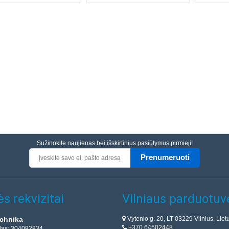
Sužinokite naujienas bei išskirtinius pasiūlymus pirmieji!
Prenumeruoti
s rekvizitai
Vilniaus parduotuv
Vytenio g. 20, LT-03229 Vilnius, Liet
chnika
+370 64502448
das: 304082834