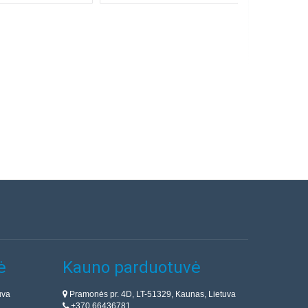
ė
Kauno parduotuvė
uva
Pramonės pr. 4D, LT-51329, Kaunas, Lietuva
+370 66436781