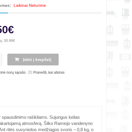
umas:
Laikinai Neturime
50€
ių:
30.99€
Įdėti į krepšelį
 prie norų sąrašo
Pranešti, kai atsiras
 spausdinimo rašikliams. Sujungus kelias
epakartojamą atmosferą. Šilko Ramiojo vandenyno
Ant ritės suvyniotos medžiagos svoris – 0,8 kg, o