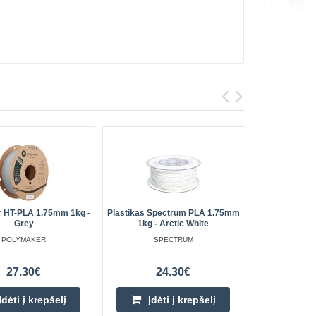
 HT-PLA 1.75mm 1kg -
Plastikas Spectrum PLA 1.75mm
Bambu La
Grey
1kg - Arctic White
PLA Matt
POLYMAKER
SPECTRUM
27.30€
24.30€
Įdėti į krepšelį
Įdėti į krepšelį