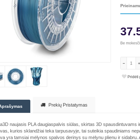
Prieinam
37.
Be mokesč
Pridėti
Prekių Pristatymas
Aprašymas
3D naujasis PLA daugiaspalvis siūlas, skirtas 3D spausdintuvams ir
vas, kurios sklandžiai teka tarpusavyje, tai suteikia spaudiniams n
va yra tamsiai mėlynos spalvos derinys su mėlynu plienu ir sidabru. 