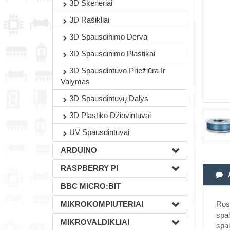
3D Skeneriai
3D Rašikliai
3D Spausdinimo Derva
3D Spausdinimo Plastikai
3D Spausdintuvo Priežiūra Ir
Valymas
3D Spausdintuvų Dalys
3D Plastiko Džiovintuvai
UV Spausdintuvai
ARDUINO
RASPBERRY PI
BBC MICRO:BIT
MIKROKOMPIUTERIAI
Rosa
spal
MIKROVALDIKLIAI
spal