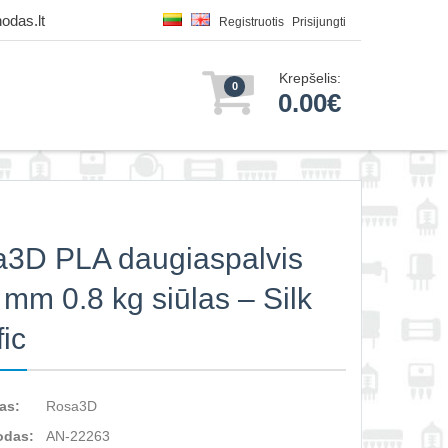
odas.lt
Registruotis
Prisijungti
Krepšelis:
0
0.00€
3D PLA daugiaspalvis
 mm 0.8 kg siūlas – Silk
fic
as:
Rosa3D
odas:
AN-22263