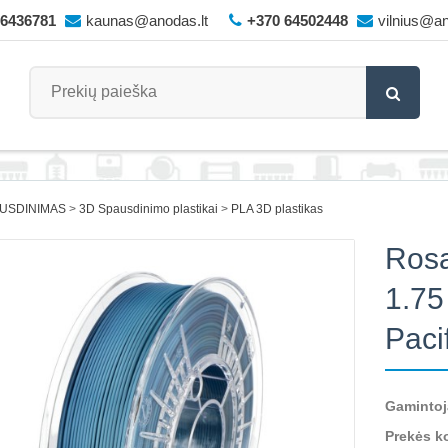
66436781
kaunas@anodas.lt
+370 64502448
vilnius@an
AUSDINIMAS
3D Spausdinimo plastikai
PLA 3D plastikas
Rosa
1.75
Paci
Gamintoj
Prekės k