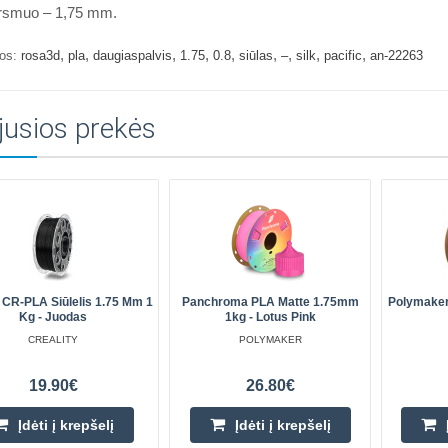
rsmuo – 1,75 mm.
,
,
,
,
,
,
,
,
,
os:
rosa3d
pla
daugiaspalvis
1.75
0.8
siūlas
–
silk
pacific
an-22263
jusios prekės
y CR-PLA Siūlelis 1.75 Mm 1
Panchroma PLA Matte 1.75mm
Polymaker
Kg - Juodas
1kg - Lotus Pink
CREALITY
POLYMAKER
19.90€
26.80€
Įdėti į krepšelį
Įdėti į krepšelį