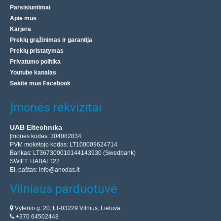
Parsisiuntimai
Apie mus
Karjera
Prekių grąžinimas ir garantija
Prekių pristatymas
Privatumo politika
Youtube kanalas
Sekite mus Facebook
Įmonės rekvizitai
UAB Eltechnika
Įmonės kodas: 304082834
PVM mokėtojo kodas: LT100009624714
Bankas: LT367300010144143930 (Swedbank)
SWIFT: HABALT22
El. paštas:
info@anodas.lt
Vilniaus parduotuvė
Vytenio g. 20, LT-03229 Vilnius, Lietuva
+370 64502448