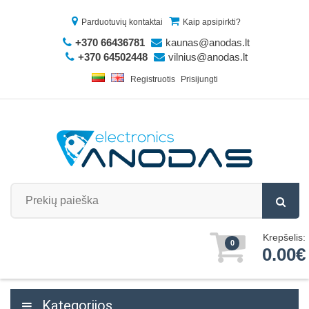
Parduotuvių kontaktai
Kaip apsipirkti?
+370 66436781
kaunas@anodas.lt
+370 64502448
vilnius@anodas.lt
Registruotis
Prisijungti
Krepšelis:
0
0.00€
Kategorijos