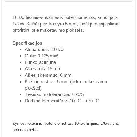
10 kΩ tiesinis-sukamasis potenciometras, kurio galia
1/8 W. Kaiščių rastras yra 5 mm, todėl įrenginį galima
pritvirtinti prie maketavimo plokštės.
Specifikacijos:
Atsparumas: 10 kΩ
Galia: 0,125 mW
Funkcija: linijinė
Ašies ilgis: 15 mm
Ašies skersmuo: 6 mm
Kaiščių rastras: 5 mm (tinka maketavimo
plokštei)
Tiesiškumo tolerancija: ± 20%
Darbinė temperatūra: -10 °C - +70 °C
,
,
,
,
,
,
Žymos:
rotacinis
potenciometras
10kω
linijinis
1/8w-
vnt
potenciometrai