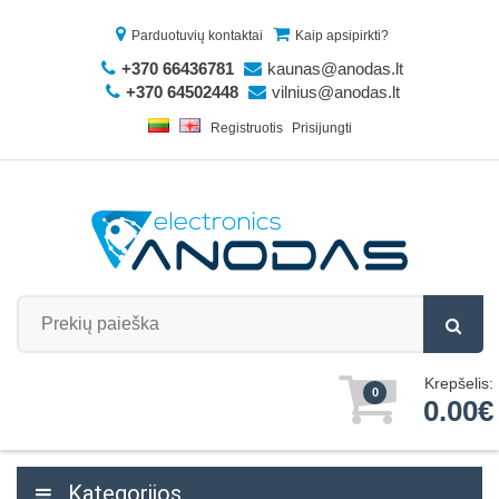
Parduotuvių kontaktai
Kaip apsipirkti?
+370 66436781
kaunas@anodas.lt
+370 64502448
vilnius@anodas.lt
Registruotis
Prisijungti
Krepšelis:
0
0.00€
Kategorijos