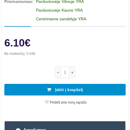
Prieinamumas:
Parduotuvėje Vilniuje YRA
Parduotuvėje Kaune YRA
Centriniame sandėlyje YRA
6.10€
Be mokesčių:
5.04€
Įdėti į krepšelį
Pridėti prie norų sąrašo
Aprašymas