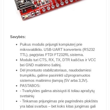
Savybės:
Puikus modulis prijungti kompiuterį prie
mikrovaldiklio. USB-UART konverteris (RS232
TTL), pagrįstas FTDI FT232RL sistema.
Modulis turi CTS, RX, TX, DTR kaiščius ir VCC
bei GND maitinimo šaltinį.
Dėl įmontuoto stabilizatoriaus, naudodamiesi
trumpikliu, galime pasirinkti užprogramuotos
sistemos maitinimo įtampą (5V arba 3,3V).
PASTABOS:
- Tvarkykles galima atsisiųsti iš toliau aprašytų
svetainių
- Tinkamas prijungimas prie pagrindinės plokštės
yra labai svarbus – bet koks kitas jungimas gali