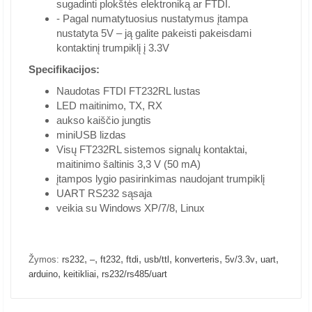
sugadinti plokštės elektroniką ar FTDI.
- Pagal numatytuosius nustatymus įtampa
nustatyta 5V – ją galite pakeisti pakeisdami
kontaktinį trumpiklį į 3.3V
Specifikacijos:
Naudotas FTDI FT232RL lustas
LED maitinimo, TX, RX
aukso kaiščio jungtis
miniUSB lizdas
Visų FT232RL sistemos signalų kontaktai,
maitinimo šaltinis 3,3 V (50 mA)
įtampos lygio pasirinkimas naudojant trumpiklį
UART RS232 sąsaja
veikia su Windows XP/7/8, Linux
,
,
,
,
,
,
,
,
Žymos:
rs232
–
ft232
ftdi
usb/ttl
konverteris
5v/3.3v
uart
,
,
arduino
keitikliai
rs232/rs485/uart