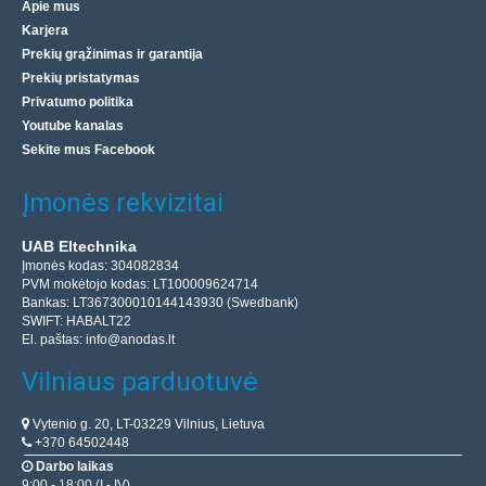
Apie mus
Karjera
Prekių grąžinimas ir garantija
Prekių pristatymas
Privatumo politika
Youtube kanalas
Sekite mus Facebook
Įmonės rekvizitai
UAB Eltechnika
Įmonės kodas: 304082834
PVM mokėtojo kodas: LT100009624714
Bankas: LT367300010144143930 (Swedbank)
SWIFT: HABALT22
El. paštas:
info@anodas.lt
Vilniaus parduotuvė
Vytenio g. 20, LT-03229 Vilnius, Lietuva
+370 64502448
Darbo laikas
9:00 - 18:00 (I - IV)