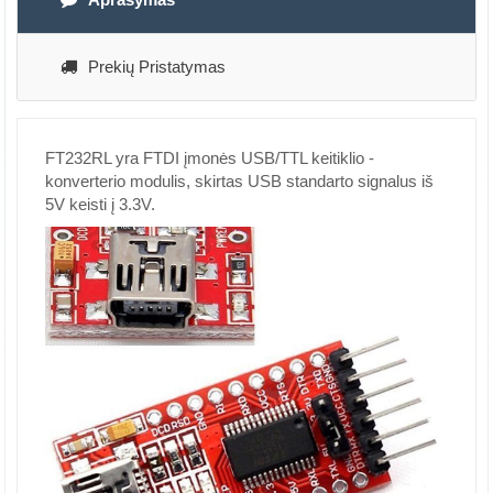
Prekių Pristatymas
FT232RL yra FTDI įmonės USB/TTL keitiklio -
konverterio modulis, skirtas USB standarto signalus iš
5V keisti į 3.3V.