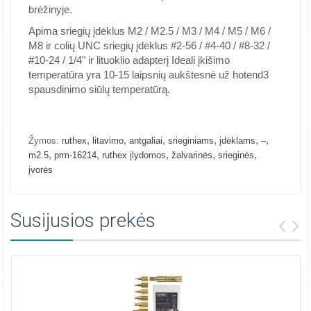
brėžinyje.
Apima sriegių įdėklus M2 / M2.5 / M3 / M4 / M5 / M6 /
M8 ir colių UNC sriegių įdėklus #2-56 / #4-40 / #8-32 /
#10-24 / 1/4" ir lituoklio adapterį Ideali įkišimo
temperatūra yra 10-15 laipsnių aukštesnė už hotend3
spausdinimo siūlų temperatūrą.
,
,
,
,
,
,
Žymos:
ruthex
litavimo
antgaliai
srieginiams
įdėklams
–
,
,
,
,
,
m2.5
prm-16214
ruthex įlydomos
žalvarinės
srieginės
įvorės
Susijusios prekės