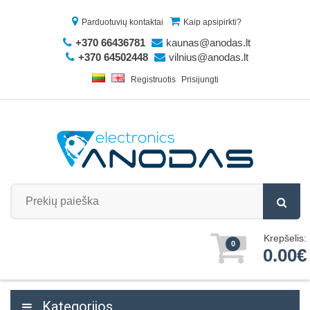
Parduotuvių kontaktai
Kaip apsipirkti?
+370 66436781
kaunas@anodas.lt
+370 64502448
vilnius@anodas.lt
Registruotis
Prisijungti
Krepšelis:
0
0.00€
Kategorijos