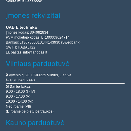
Sekite mus Facebook
Įmonės rekvizitai
UAB Eltechnika
Įmonės kodas: 304082834
PVM mokėtojo kodas: LT100009624714
Bankas: LT367300010144143930 (Swedbank)
SWIFT: HABALT22
El. paštas:
info@anodas.lt
Vilniaus parduotuvė
Vytenio g. 20, LT-03229 Vilnius, Lietuva
+370 64502448
Darbo laikas
9:00 - 18:00 (I - IV)
9:00 - 17:00 (V)
10:00 - 14:00 (VI)
Nedirbame (VII)
(Dirbame be pietų pertraukos)
Kauno parduotuvė