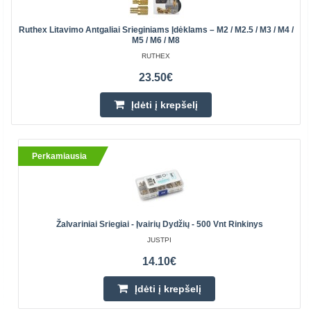
Ruthex Litavimo Antgaliai Srieginiams Įdėklams – M2 / M2.5 / M3 / M4 /
M5 / M6 / M8
RUTHEX
23.50€
Įdėti į krepšelį
Perkamiausia
Žalvariniai Sriegiai - Įvairių Dydžių - 500 Vnt Rinkinys
JUSTPI
14.10€
Įdėti į krepšelį