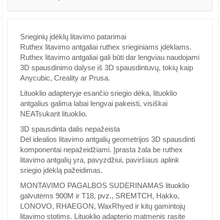
Srieginių įdėklų litavimo patarimai
Ruthex litavimo antgaliai ruthex srieginiams įdėklams.
Ruthex litavimo antgaliai gali būti dar lengviau naudojami
3D spausdinimo dalyse iš 3D spausdintuvų, tokių kaip
Anycubic, Creality ar Prusa.
Lituoklio adapteryje esančio sriegio dėka, lituoklio
antgalius galima labai lengvai pakeisti, visiškai
NEATsukant lituoklio.
3D spausdinta dalis nepažeista
Dėl idealios litavimo antgalių geometrijos 3D spausdinti
komponentai nepažeidžiami. Įprasta žala be ruthex
litavimo antgalių yra, pavyzdžiui, paviršiaus aplink
sriegio įdėklą pažeidimas.
MONTAVIMO PAGALBOS SUDERINAMAS lituoklio
galvutėms 900M ir T18, pvz., SREMTCH, Hakko,
LONOVO, RHAEGON, WaxRhyed ir kitų gamintojų
litavimo stotims. Lituoklio adapterio matmenis rasite