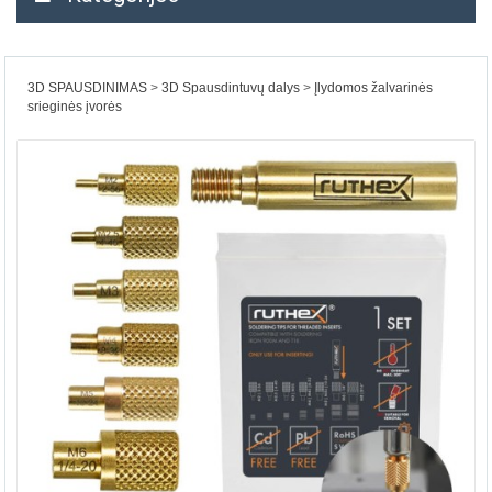
3D SPAUSDINIMAS
3D Spausdintuvų dalys
Įlydomos žalvarinės
srieginės įvorės