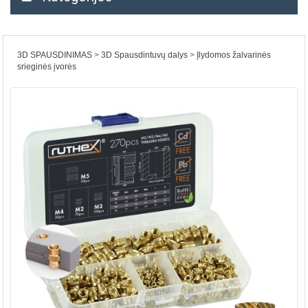
3D SPAUSDINIMAS
3D Spausdintuvų dalys
Įlydomos žalvarinės
srieginės įvorės