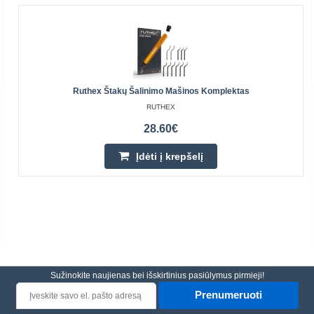
Ruthex Štakų Šalinimo Mašinos Komplektas
RUTHEX
28.60€
Įdėti į krepšelį
Sužinokite naujienas bei išskirtinius pasiūlymus pirmieji!
Prenumeruoti