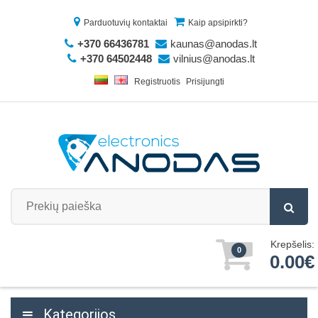
Parduotuvių kontaktai
Kaip apsipirkti?
+370 66436781
kaunas@anodas.lt
+370 64502448
vilnius@anodas.lt
Registruotis
Prisijungti
Krepšelis:
0
0.00€
Kategorijos