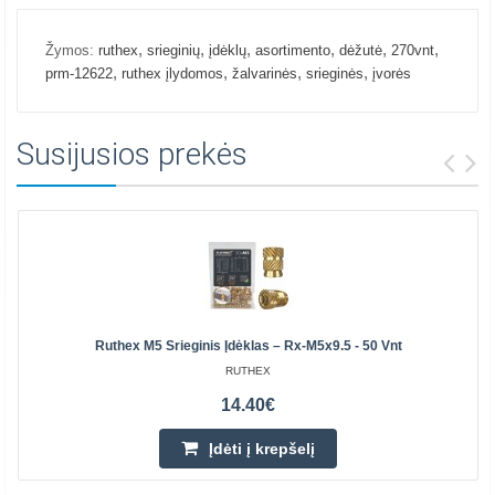
,
,
,
,
,
,
Žymos:
ruthex
srieginių
įdėklų
asortimento
dėžutė
270vnt
,
,
,
,
prm-12622
ruthex įlydomos
žalvarinės
srieginės
įvorės
Susijusios prekės
Ruthex M5 Srieginis Įdėklas – Rx-M5x9.5 - 50 Vnt
RUTHEX
14.40€
Įdėti į krepšelį