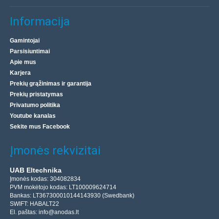
Informacija
Gamintojai
Parsisiuntimai
Apie mus
Karjera
Prekių grąžinimas ir garantija
Prekių pristatymas
Privatumo politika
Youtube kanalas
Sekite mus Facebook
Įmonės rekvizitai
UAB Eltechnika
Įmonės kodas: 304082834
PVM mokėtojo kodas: LT100009624714
Bankas: LT367300010144143930 (Swedbank)
SWIFT: HABALT22
El. paštas:
info@anodas.lt