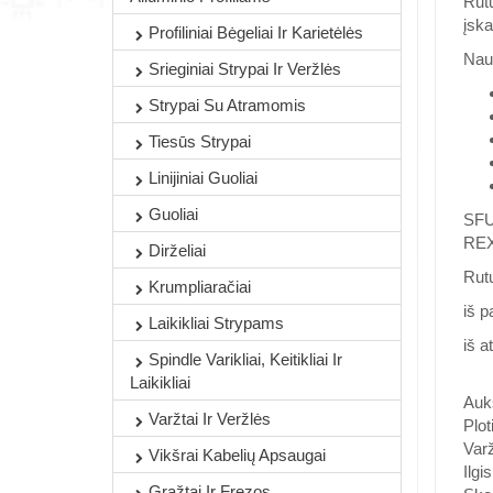
Rutu
įska
Profiliniai Bėgeliai Ir Karietėlės
Naud
Srieginiai Strypai Ir Veržlės
Strypai Su Atramomis
Tiesūs Strypai
Linijiniai Guoliai
Guoliai
SFU 
REX
Dirželiai
Rut
Krumpliaračiai
iš 
Laikikliai Strypams
iš 
Spindle Varikliai, Keitikliai Ir
Laikikliai
Auk
Varžtai Ir Veržlės
Plot
Varž
Vikšrai Kabelių Apsaugai
Ilgi
Grąžtai Ir Frezos