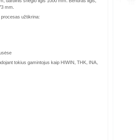
, darbinis sriegio ilgis 1000 mm. Bendras ilgis,
1073 mm.
 procesas užtikrina:
pusėse
audojant tokius gamintojus kaip HIWIN, THK, INA,