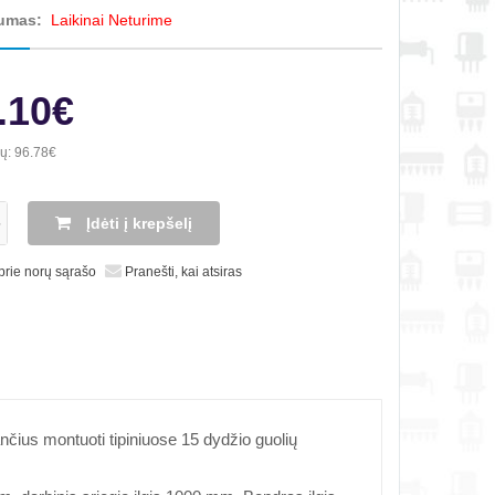
umas:
Laikinai Neturime
.10€
ių:
96.78€
Įdėti į krepšelį
 prie norų sąrašo
Pranešti, kai atsiras
ančius montuoti tipiniuose 15 dydžio guolių