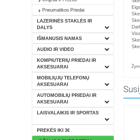
Ske
Eig
Pneumatikos Priedai
Ske
Ske
LAZERINĖS STAKLĖS IR
Darb
DALYS
Visa
IŠMANUSIS NAMAS
Ske
Ske
AUDIO IR VIDEO
KOMPIUTERIŲ PRIEDAI IR
AKSESUARAI
Žym
MOBILIŲJŲ TELEFONŲ
AKSESUARAI
Susi
AUTOMOBILIŲ PRIEDAI IR
AKSESUARAI
LAISVALAIKIS IR SPORTAS
PREKĖS IKI 3€