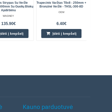
is Strypas Su Veržle
Trapecinis Varžtas T8x8 - 250mm +
NSK LAH 25
600mm Su Guolių Blokų
Bronzinė Veržlė - THSL-300-8D
Apdirbimu
OEM
WAGNEY
135.90€
6.40€
Įdėti į krepšelį
Įdėti į krepšelį
ė
Kauno parduotuvė