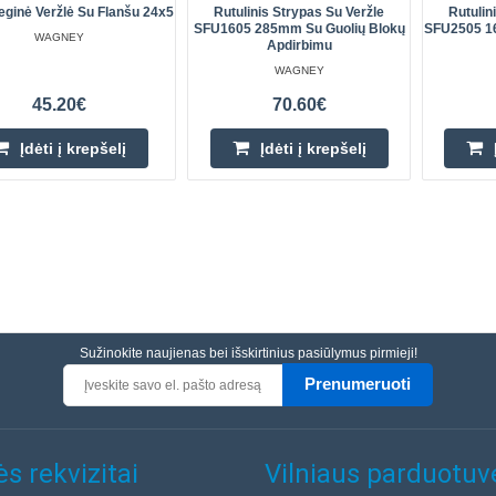
eginė Veržlė Su Flanšu 24x5
Rutulinis Strypas Su Veržle
Rutulin
SFU1605 285mm Su Guolių Blokų
SFU2505 1
WAGNEY
Apdirbimu
WAGNEY
45.20€
70.60€
Įdėti į krepšelį
Įdėti į krepšelį
Sužinokite naujienas bei išskirtinius pasiūlymus pirmieji!
Prenumeruoti
s rekvizitai
Vilniaus parduotuv