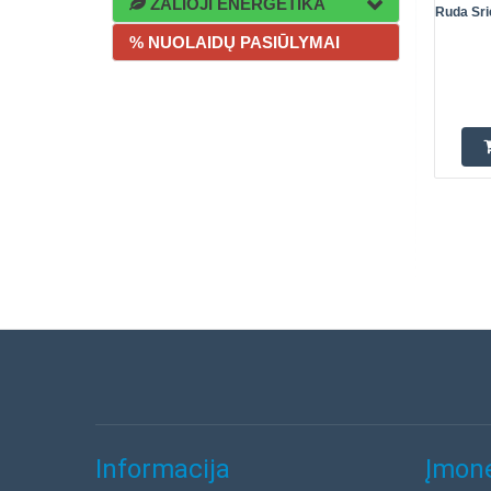
ŽALIOJI ENERGETIKA
Ruda Sri
% NUOLAIDŲ PASIŪLYMAI
Informacija
Įmonė