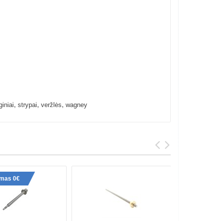
,
,
,
giniai
strypai
veržlės
wagney
ymas 0€
Pristaty