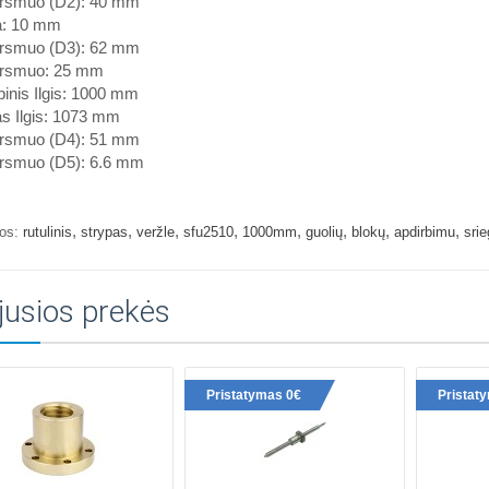
rsmuo (D2): 40 mm
a: 10 mm
rsmuo (D3): 62 mm
rsmuo: 25 mm
inis Ilgis: 1000 mm
s Ilgis: 1073 mm
rsmuo (D4): 51 mm
rsmuo (D5): 6.6 mm
,
,
,
,
,
,
,
,
os:
rutulinis
strypas
veržle
sfu2510
1000mm
guolių
blokų
apdirbimu
srie
jusios prekės
Pristatymas 0€
Pristat