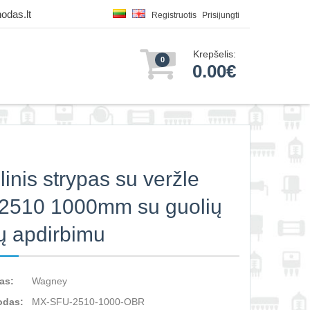
odas.lt
Registruotis
Prisijungti
Krepšelis:
0
0.00€
linis strypas su veržle
2510 1000mm su guolių
ų apdirbimu
as:
Wagney
odas:
MX-SFU-2510-1000-OBR