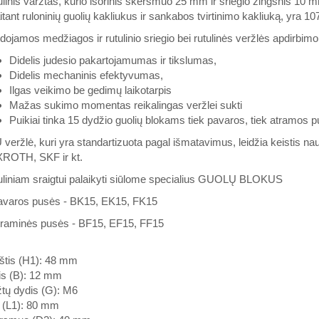
linis varžtas, kurio išorinis skersmuo 25 mm ir sriegio žingsnis 10 mm
itant ruloninių guolių kakliukus ir sankabos tvirtinimo kakliuką, yra 
ojamos medžiagos ir rutulinio sriegio bei rutulinės veržlės apdirbimo
Didelis judesio pakartojamumas ir tikslumas,
Didelis mechaninis efektyvumas,
Ilgas veikimo be gedimų laikotarpis
Mažas sukimo momentas reikalingas veržlei sukti
Puikiai tinka 15 dydžio guolių blokams tiek pavaros, tiek atramos 
veržlė, kuri yra standartizuota pagal išmatavimus, leidžia keistis n
ROTH, SKF ir kt.
uliniam sraigtui palaikyti siūlome specialius GUOLŲ BLOKUS
pavaros pusės - BK15, EK15, FK15
atraminės pusės - BF15, EF15, FF15
štis (H1): 48 mm
is (B): 12 mm
tų dydis (G): M6
s (L1): 80 mm