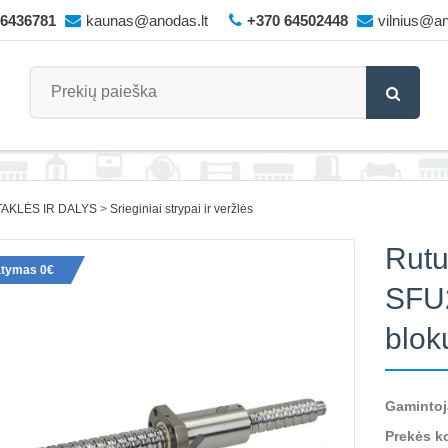
66436781
kaunas@anodas.lt
+370 64502448
vilnius@an
AKLĖS IR DALYS
Srieginiai strypai ir veržlės
Rutu
atymas 0€
SFU
blok
Gamintoj
Prekės k