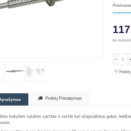
Prieinam
117
Be mokesč
Pridėti
Prekių Pristatymas
Aprašymas
tos kokybės rutulinis varžtas ir veržlė turi užapvalintus galus, leidži
kuose.