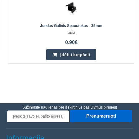
Juodas Galinis Spaustukas - 35mm
OEM
0.90€
Įdėti į krepšelį
Sužinokite naujienas bei išskirtinius pasiūlymus pirmieji!
Prenumeruoti
Informacija