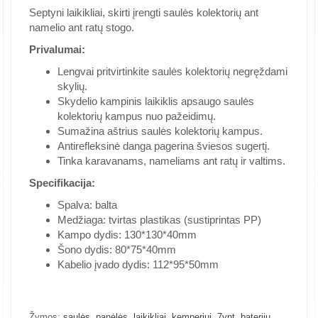
Septyni laikikliai, skirti įrengti saulės kolektorių ant
namelio ant ratų stogo.
Privalumai:
Lengvai pritvirtinkite saulės kolektorių negręždami
skylių.
Skydelio kampinis laikiklis apsaugo saulės
kolektorių kampus nuo pažeidimų.
Sumažina aštrius saulės kolektorių kampus.
Antirefleksinė danga pagerina šviesos sugertį.
Tinka karavanams, nameliams ant ratų ir valtims.
Specifikacija
:
Spalva: balta
Medžiaga: tvirtas plastikas (sustiprintas PP)
Kampo dydis: 130*130*40mm
Šono dydis: 80*75*40mm
Kabelio įvado dydis: 112*95*50mm
,
,
,
,
,
,
Žymos:
saulės
panėlės
laikikliai
kemperiui
7vnt
baterijų