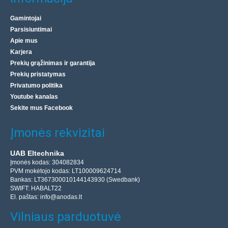
Gamintojai
Parsisiuntimai
Apie mus
Karjera
Prekių grąžinimas ir garantija
Prekių pristatymas
Privatumo politika
Youtube kanalas
Sekite mus Facebook
Įmonės rekvizitai
UAB Eltechnika
Įmonės kodas: 304082834
PVM mokėtojo kodas: LT100009624714
Bankas: LT367300010144143930 (Swedbank)
SWIFT: HABALT22
El. paštas:
info@anodas.lt
Vilniaus parduotuvė