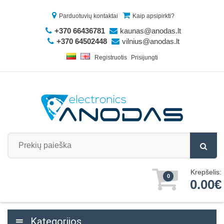
Parduotuvių kontaktai
Kaip apsipirkti?
+370 66436781
kaunas@anodas.lt
+370 64502448
vilnius@anodas.lt
Registruotis
Prisijungti
Krepšelis:
0
0.00€
Kategorijos