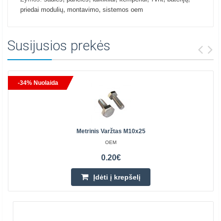
,
,
priedai modulių
montavimo
sistemos oem
Susijusios prekės
-34% Nuolaida
Metrinis Varžtas M10x25
OEM
0.20€
Įdėti į krepšelį