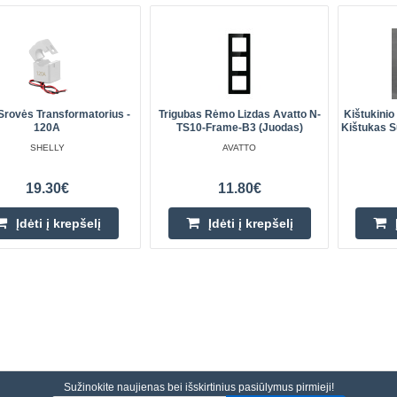
 Srovės Transformatorius -
Trigubas Rėmo Lizdas Avatto N-
Kištukinio
120A
TS10-Frame-B3 (juodas)
Kištukas S
SHELLY
AVATTO
19.30€
11.80€
Įdėti į krepšelį
Įdėti į krepšelį
Sužinokite naujienas bei išskirtinius pasiūlymus pirmieji!