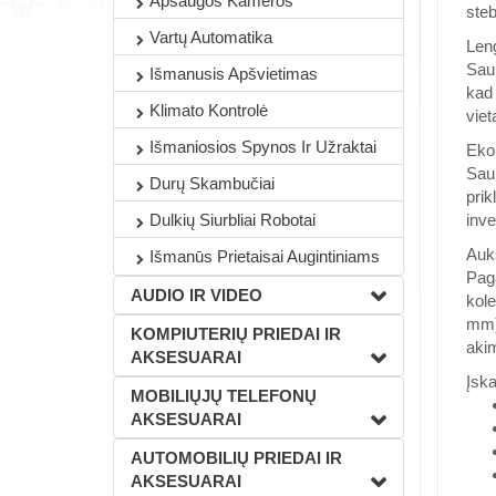
Apsaugos Kameros
ste
Vartų Automatika
Len
Saul
Išmanusis Apšvietimas
kad 
Klimato Kontrolė
viet
Išmaniosios Spynos Ir Užraktai
Eko
Saul
Durų Skambučiai
prik
inve
Dulkių Siurbliai Robotai
Auk
Išmanūs Prietaisai Augintiniams
Paga
AUDIO IR VIDEO
kole
mm) 
KOMPIUTERIŲ PRIEDAI IR
aki
AKSESUARAI
Įska
MOBILIŲJŲ TELEFONŲ
AKSESUARAI
AUTOMOBILIŲ PRIEDAI IR
AKSESUARAI