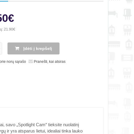
50€
ių:
21.90€
Įdėti į krepšelį
 prie norų sąrašo
Pranešti, kai atsiras
, savo „Spotlight Cam“ tieksite nuolatinį
ų ir yra atsparus lietui, idealiai tinka lauko