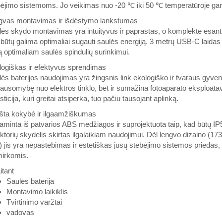
bėjimo sistemoms. Jo veikimas nuo -20 ℃ iki 50 ℃ temperatūroje ga
gvas montavimas ir išdėstymo lankstumas
ės skydo montavimas yra intuityvus ir paprastas, o komplekte esantis 
būtų galima optimaliai sugauti saulės energiją. 3 metrų USB-C laidas s
ą optimaliam saulės spindulių surinkimui.
logiškas ir efektyvus sprendimas
ės baterijos naudojimas yra žingsnis link ekologiško ir tvaraus gyve
lausomybę nuo elektros tinklo, bet ir sumažina fotoaparato eksploatavi
sticija, kuri greitai atsiperka, tuo pačiu tausojant aplinką.
šta kokybė ir ilgaamžiškumas
minta iš patvarios ABS medžiagos ir suprojektuota taip, kad būtų IP
ktorių skydelis skirtas ilgalaikiam naudojimui. Dėl lengvo dizaino (
jis yra nepastebimas ir estetiškas jūsų stebėjimo sistemos priedas, 
mirkomis.
itant
Saulės baterija
Montavimo laikiklis
Tvirtinimo varžtai
vadovas