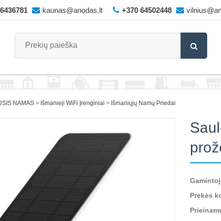
66436781
kaunas@anodas.lt
+370 64502448
vilnius@an
USIS NAMAS
Išmanieji WiFi Įrenginiai
Išmaniųjų Namų Priedai
Saul
prož
Gamintoj
Prekės k
Prieinam