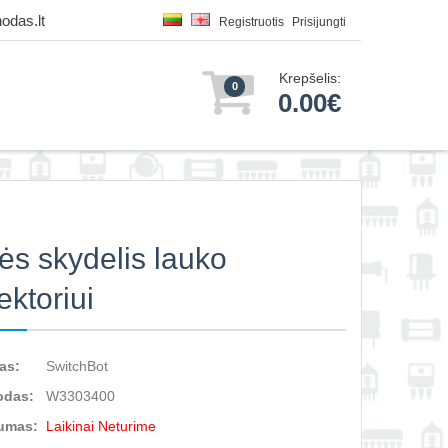
odas.lt
Registruotis
Prisijungti
Krepšelis:
0
0.00€
ės skydelis lauko
ektoriui
as:
SwitchBot
odas:
W3303400
umas:
Laikinai Neturime