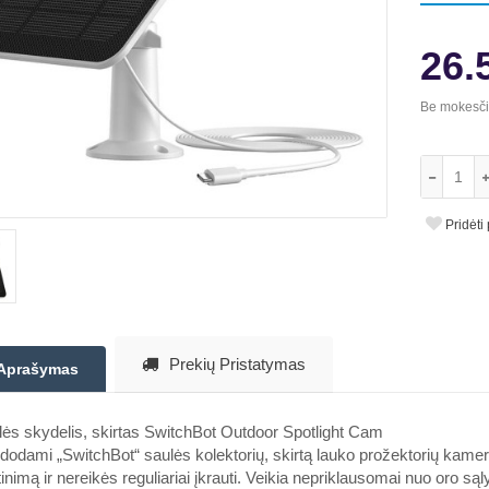
26.
Be mokesč
Pridėti
Prekių Pristatymas
Aprašymas
ės skydelis, skirtas SwitchBot Outdoor Spotlight Cam
odami „SwitchBot“ saulės kolektorių, skirtą lauko prožektorių kamerai
inimą ir nereikės reguliariai įkrauti. Veikia nepriklausomai nuo oro sąlyg