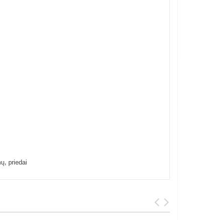
,
mų
priedai