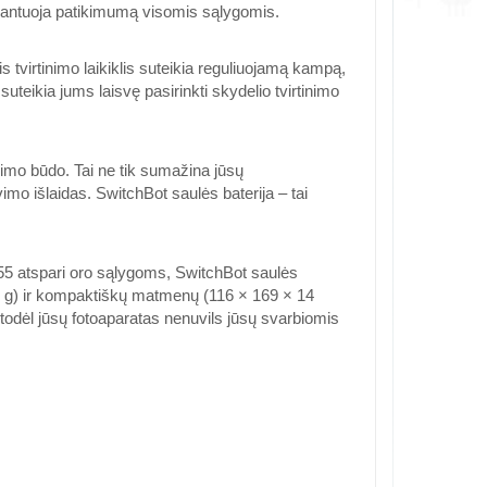
rantuoja patikimumą visomis sąlygomis.
tvirtinimo laikiklis suteikia reguliuojamą kampą,
uteikia jums laisvę pasirinkti skydelio tvirtinimo
nimo būdo. Tai ne tik sumažina jūsų
mo išlaidas. SwitchBot saulės baterija – tai
55 atspari oro sąlygoms, SwitchBot saulės
173 g) ir kompaktiškų matmenų (116 × 169 × 14
todėl jūsų fotoaparatas nenuvils jūsų svarbiomis