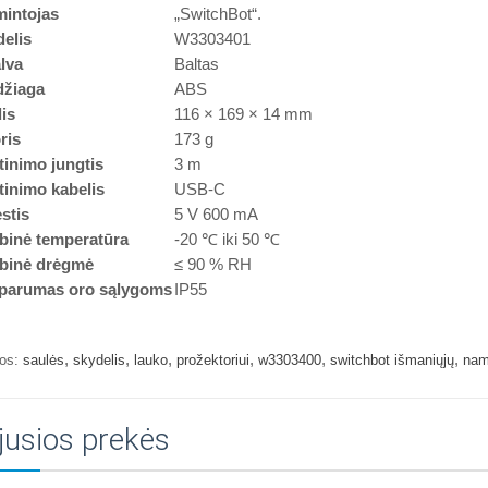
intojas
„SwitchBot“.
elis
W3303401
lva
Baltas
žiaga
ABS
is
116 × 169 × 14 mm
ris
173 g
tinimo jungtis
3 m
tinimo kabelis
USB-C
stis
5 V 600 mA
binė temperatūra
-20 ℃ iki 50 ℃
binė drėgmė
≤ 90 % RH
parumas oro sąlygoms
IP55
,
,
,
,
,
,
os:
saulės
skydelis
lauko
prožektoriui
w3303400
switchbot išmaniųjų
na
jusios prekės