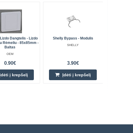
 Lizdo Dangtelis - Lizdo
Shelly Bypass - Modulis
Shelly Sie
u Rėmeliu - 85x85mm -
Sieninia
SHELLY
Baltas
OEM
0.90€
3.90€
Įdėti į krepšelį
Įdėti į krepšelį