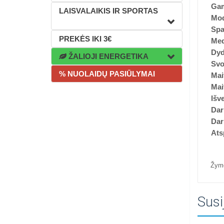
Gam
LAISVALAIKIS IR SPORTAS
Mod
Spa
PREKĖS IKI 3€
Med
Dyd
ŽALIOJI ENERGETIKA
Svo
% NUOLAIDŲ PASIŪLYMAI
Mai
Mai
Išve
Dar
Dar
Ats
Žym
Susi