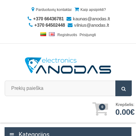
Parduotuvių kontaktai
Kaip apsipirkti?
+370 66436781
kaunas@anodas.lt
+370 64502448
vilnius@anodas.lt
Registruotis
Prisijungti
Krepšelis:
0
0.00€
Kategorijos