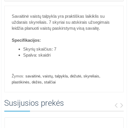
Savaitinė vaistų talpykla yra praktiškas laikiklis su
uždarais skyreliais. 7 skyriai su atskirais užsegimais
leidžia planuoti vaistų paskirstymą visą savaitę.
Specifikacijos:
Skyrių skaičius: 7
Spalva: skaidri
,
,
,
,
,
Žymos:
savaitinė
vaistų
talpykla
dėžutė
skyreliais
,
,
plastikinės
dėžės
stalčiai
Susijusios prekės