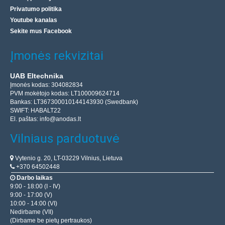
Privatumo politika
Youtube kanalas
Sekite mus Facebook
Įmonės rekvizitai
UAB Eltechnika
Įmonės kodas: 304082834
PVM mokėtojo kodas: LT100009624714
Bankas: LT367300010144143930 (Swedbank)
SWIFT: HABALT22
El. paštas:
info@anodas.lt
Vilniaus parduotuvė
Vytenio g. 20, LT-03229 Vilnius, Lietuva
+370 64502448
Darbo laikas
9:00 - 18:00 (I - IV)
9:00 - 17:00 (V)
10:00 - 14:00 (VI)
Nedirbame (VII)
(Dirbame be pietų pertraukos)