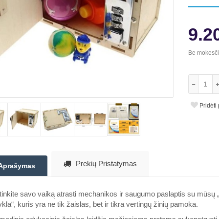
9.2
Be mokesč
Pridėti
Prekių Pristatymas
Aprašymas
inkite savo vaiką atrasti mechanikos ir saugumo paslaptis su mūsų „p
ykla“, kuris yra ne tik žaislas, bet ir tikra vertingų žinių pamoka.