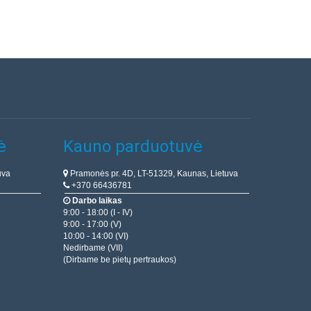
ė
Kauno parduotuvė
uva
Pramonės pr. 4D, LT-51329, Kaunas, Lietuva
+370 66436781
Darbo laikas
9:00 - 18:00 (I - IV)
9:00 - 17:00 (V)
10:00 - 14:00 (VI)
Nedirbame (VII)
(Dirbame be pietų pertraukos)