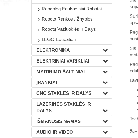
Šis 
sup
Robobloq Edukaciniai Robotai
Suri
Roboto Rankos / Žnyplės
aps
Robotų Važiuoklės Ir Dalys
Paga
sus
LEGO Education
Šis 
ELEKTRONIKA
mate
ELEKTRINIAI VARIKLIAI
Pado
edu
MAITINIMO ŠALTINIAI
Lavi
ĮRANKIAI
CNC STAKLĖS IR DALYS
LAZERINĖS STAKLĖS IR
DALYS
Tec
IŠMANUSIS NAMAS
AUDIO IR VIDEO
Žym