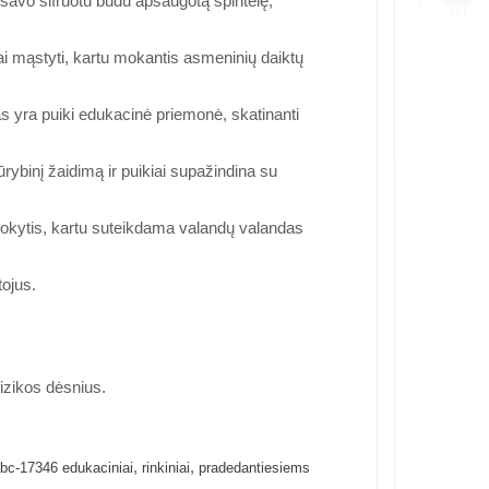
savo šifruotu būdu apsaugotą spintelę,
kai mąstyti, kartu mokantis asmeninių daiktų
 yra puiki edukacinė priemonė, skatinanti
ūrybinį žaidimą ir puikiai supažindina su
mokytis, kartu suteikdama valandų valandas
ojus.
.
fizikos dėsnius.
,
,
bc-17346 edukaciniai
rinkiniai
pradedantiesiems