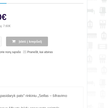
0€
ių:
7.60€
Įdėti į krepšelį
 prie norų sąrašo
Pranešti, kai atsiras
asidaryk pats“ rinkiniu „Seifas – šifravimo