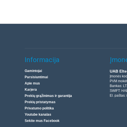
Informacija
Įmonė
Gamintojai
UAB Elte
Įmonės ko
Parsisiuntimai
PVM mokėt
Apie mus
Bankas: L
Karjera
SWIFT: HA
El. paštas:
Prekių grąžinimas ir garantija
Prekių pristatymas
Privatumo politika
Youtube kanalas
Sekite mus Facebook