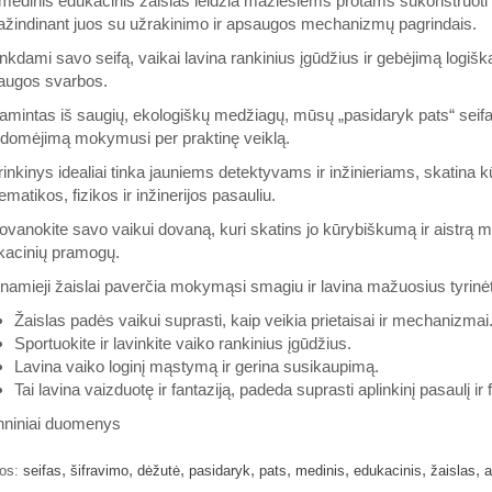
medinis edukacinis žaislas leidžia mažiesiems protams sukonstruoti 
ažindinant juos su užrakinimo ir apsaugos mechanizmų pagrindais.
nkdami savo seifą, vaikai lavina rankinius įgūdžius ir gebėjimą logiš
augos svarbos.
mintas iš saugių, ekologiškų medžiagų, mūsų „pasidaryk pats“ seifas
idomėjimą mokymusi per praktinę veiklą.
rinkinys idealiai tinka jauniems detektyvams ir inžinieriams, skatina k
matikos, fizikos ir inžinerijos pasauliu.
vanokite savo vaikui dovaną, kuri skatins jo kūrybiškumą ir aistrą 
kacinių pramogų.
namieji žaislai paverčia mokymąsi smagiu ir lavina mažuosius tyrinėt
Žaislas padės vaikui suprasti, kaip veikia prietaisai ir mechanizmai
Sportuokite ir lavinkite vaiko rankinius įgūdžius.
Lavina vaiko loginį mąstymą ir gerina susikaupimą.
Tai lavina vaizduotę ir fantaziją, padeda suprasti aplinkinį pasaulį ir 
hniniai duomenys
,
,
,
,
,
,
,
,
os:
seifas
šifravimo
dėžutė
pasidaryk
pats
medinis
edukacinis
žaislas
a