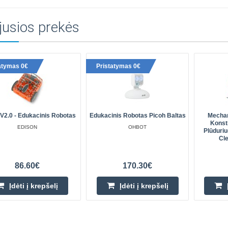
jusios prekės
atymas 0€
Pristatymas 0€
V2.0 - Edukacinis Robotas
Edukacinis Robotas Picoh Baltas
Mechan
Konst
EDISON
OHBOT
Plūduriu
Cl
86.60€
170.30€
Įdėti į krepšelį
Įdėti į krepšelį