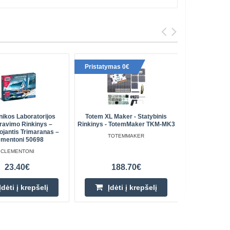
Pristatymas 0€
Pristaty
ikos Laboratorijos
Totem XL Maker - Statybinis
Photon EDU
ravimo Rinkinys –
Rinkinys - TotemMaker TKM-MK3
Išp
ojantis Trimaranas –
TOTEMMAKER
ementoni 50698
CLEMENTONI
23.40€
188.70€
Įdėti į krepšelį
Įdėti į krepšelį