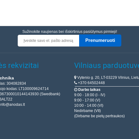
Sužinokite naujienas bei išskirtinius pasiūlymus pirmieji!
Prenumeruoti
s rekvizitai
Vilniaus parduotuv
Vytenio g. 20, LT-03229 Vilnius, Liet
chnika
+370 64502448
das: 304082834
ojo kodas: LT100009624714
Darbo laikas
T367300010144143930 (Swedbank)
9:00 - 18:00 (I - IV)
BALT22
9:00 - 17:00 (V)
info@anodas.lt
10:00 - 14:00 (VI)
Nedirbame (VII)
(Dirbame be pietų pertraukos)