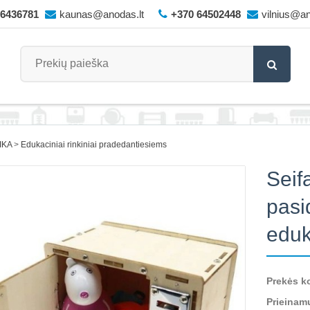
66436781
kaunas@anodas.lt
+370 64502448
vilnius@an
IKA
Edukaciniai rinkiniai pradedantiesiems
Seif
pasi
eduk
Prekės k
Prieinam