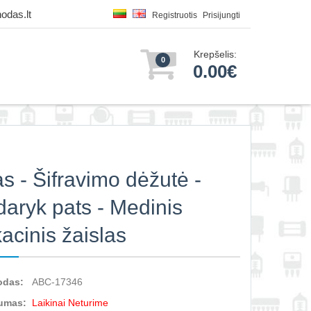
odas.lt
Registruotis
Prisijungti
Krepšelis:
0
0.00€
as - Šifravimo dėžutė -
daryk pats - Medinis
acinis žaislas
odas:
ABC-17346
umas:
Laikinai Neturime