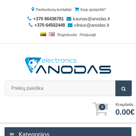
Parduotuvių kontaktai
Kaip apsipirkti?
+370 66436781
kaunas@anodas.lt
+370 64502448
vilnius@anodas.lt
Registruotis
Prisijungti
Krepšelis:
0
0.00€
Kategorijos