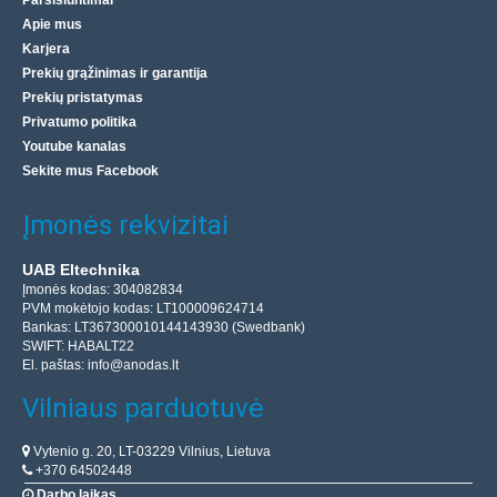
Parsisiuntimai
Apie mus
Karjera
Prekių grąžinimas ir garantija
Prekių pristatymas
Privatumo politika
Youtube kanalas
Sekite mus Facebook
Įmonės rekvizitai
UAB Eltechnika
Įmonės kodas: 304082834
PVM mokėtojo kodas: LT100009624714
Bankas: LT367300010144143930 (Swedbank)
SWIFT: HABALT22
El. paštas:
info@anodas.lt
Vilniaus parduotuvė
Vytenio g. 20, LT-03229 Vilnius, Lietuva
+370 64502448
Darbo laikas