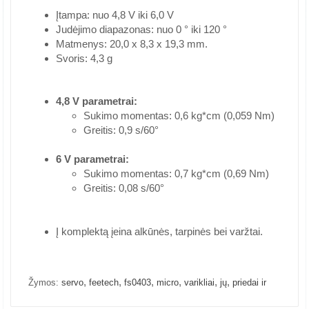
Įtampa: nuo 4,8 V iki 6,0 V
Judėjimo diapazonas: nuo 0 ° iki 120 °
Matmenys: 20,0 x 8,3 x 19,3 mm.
Svoris: 4,3 g
4,8 V parametrai:
Sukimo momentas: 0,6 kg*cm (0,059 Nm)
Greitis: 0,9 s/60°
6 V parametrai:
Sukimo momentas: 0,7 kg*cm (0,69 Nm)
Greitis: 0,08 s/60°
Į komplektą įeina alkūnės, tarpinės bei varžtai.
,
,
,
,
,
,
Žymos:
servo
feetech
fs0403
micro
varikliai
jų
priedai ir