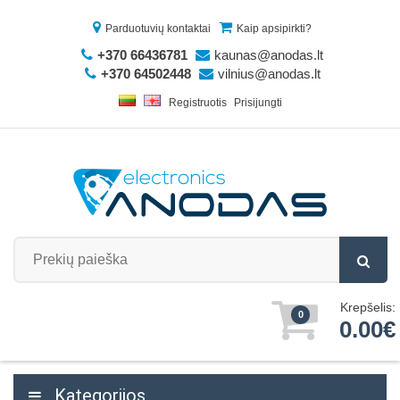
Parduotuvių kontaktai
Kaip apsipirkti?
+370 66436781
kaunas@anodas.lt
+370 64502448
vilnius@anodas.lt
Registruotis
Prisijungti
Krepšelis:
0
0.00€
Kategorijos