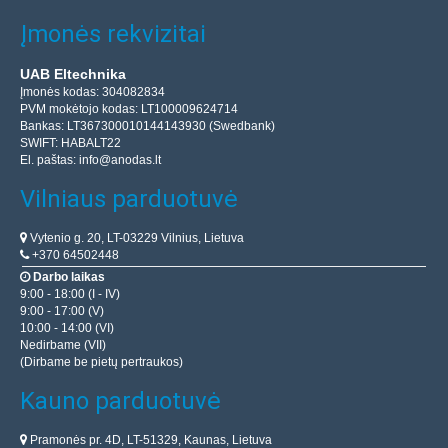
Įmonės rekvizitai
UAB Eltechnika
Įmonės kodas: 304082834
PVM mokėtojo kodas: LT100009624714
Bankas: LT367300010144143930 (Swedbank)
SWIFT: HABALT22
El. paštas:
info@anodas.lt
Vilniaus parduotuvė
Vytenio g. 20, LT-03229 Vilnius, Lietuva
+370 64502448
Darbo laikas
9:00 - 18:00 (I - IV)
9:00 - 17:00 (V)
10:00 - 14:00 (VI)
Nedirbame (VII)
(Dirbame be pietų pertraukos)
Kauno parduotuvė
Pramonės pr. 4D, LT-51329, Kaunas, Lietuva