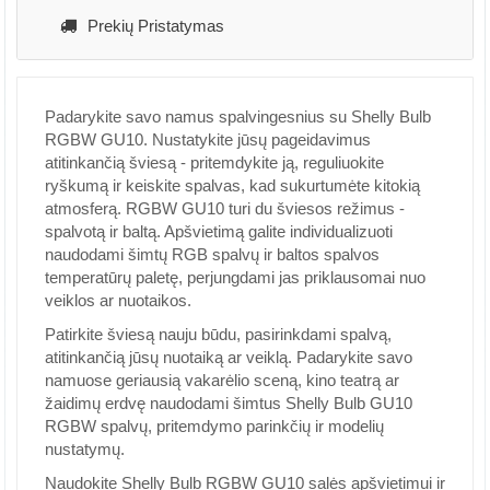
Prekių Pristatymas
Padarykite savo namus spalvingesnius su Shelly Bulb
RGBW GU10. Nustatykite jūsų pageidavimus
atitinkančią šviesą - pritemdykite ją, reguliuokite
ryškumą ir keiskite spalvas, kad sukurtumėte kitokią
atmosferą. RGBW GU10 turi du šviesos režimus -
spalvotą ir baltą. Apšvietimą galite individualizuoti
naudodami šimtų RGB spalvų ir baltos spalvos
temperatūrų paletę, perjungdami jas priklausomai nuo
veiklos ar nuotaikos.
Patirkite šviesą nauju būdu, pasirinkdami spalvą,
atitinkančią jūsų nuotaiką ar veiklą. Padarykite savo
namuose geriausią vakarėlio sceną, kino teatrą ar
žaidimų erdvę naudodami šimtus Shelly Bulb GU10
RGBW spalvų, pritemdymo parinkčių ir modelių
nustatymų.
Naudokite Shelly Bulb RGBW GU10 salės apšvietimui ir