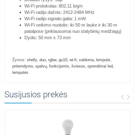
Wi-Fi protokolas: 802.11 b/g/n
Wi-Fi radijo dažnis: 2412-2484 MHz
Wi-Fi radijo signalo galia: 1 mW
Wi-Fi veikimo nuotolis: iki 50 m lauke ir iki 30 m
patalpose (priklausomai nuo statybinių medžiagų)
Dydis: 50 mm x 73 mm
,
,
,
,
,
,
,
Žymos:
shelly
duo
rgbw
gu10
wi-fi
valdoma
lemputė
,
,
,
,
,
pritemdymo
spalvų
funkcijomis
šviesos
sprendimai led
lemputės
Susijusios prekės