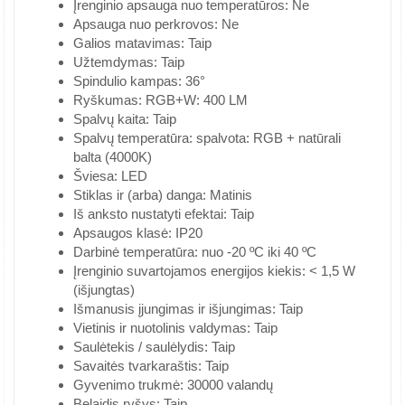
Įrenginio apsauga nuo temperatūros: Ne
Apsauga nuo perkrovos: Ne
Galios matavimas: Taip
Užtemdymas: Taip
Spindulio kampas: 36°
Ryškumas: RGB+W: 400 LM
Spalvų kaita: Taip
Spalvų temperatūra: spalvota: RGB + natūrali
balta (4000K)
Šviesa: LED
Stiklas ir (arba) danga: Matinis
Iš anksto nustatyti efektai: Taip
Apsaugos klasė: IP20
Darbinė temperatūra: nuo -20 ºC iki 40 ºC
Įrenginio suvartojamos energijos kiekis: < 1,5 W
(išjungtas)
Išmanusis įjungimas ir išjungimas: Taip
Vietinis ir nuotolinis valdymas: Taip
Saulėtekis / saulėlydis: Taip
Savaitės tvarkaraštis: Taip
Gyvenimo trukmė: 30000 valandų
Belaidis ryšys: Taip