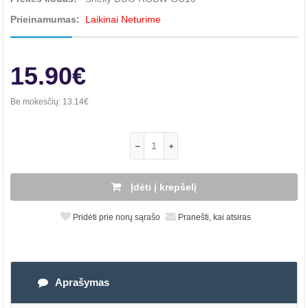
Prieinamumas:
Laikinai Neturime
15.90€
Be mokesčių:
13.14€
Įdėti į krepšelį
Pridėti prie norų sąrašo
Pranešti, kai atsiras
Aprašymas