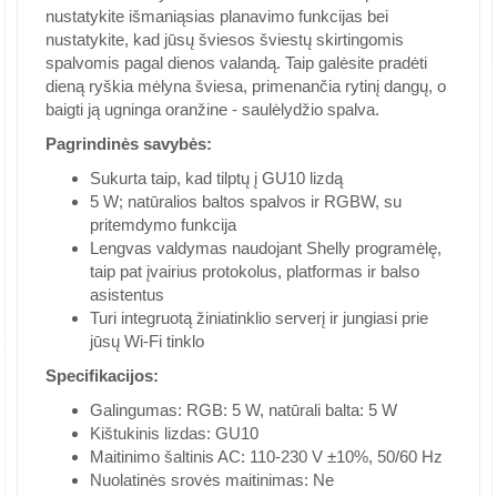
nustatykite išmaniąsias planavimo funkcijas bei
nustatykite, kad jūsų šviesos šviestų skirtingomis
spalvomis pagal dienos valandą. Taip galėsite pradėti
dieną ryškia mėlyna šviesa, primenančia rytinį dangų, o
baigti ją ugninga oranžine - saulėlydžio spalva.
Pagrindinės savybės:
Sukurta taip, kad tilptų į GU10 lizdą
5 W; natūralios baltos spalvos ir RGBW, su
pritemdymo funkcija
Lengvas valdymas naudojant Shelly programėlę,
taip pat įvairius protokolus, platformas ir balso
asistentus
Turi integruotą žiniatinklio serverį ir jungiasi prie
jūsų Wi-Fi tinklo
Specifikacijos:
Galingumas: RGB: 5 W, natūrali balta: 5 W
Kištukinis lizdas: GU10
Maitinimo šaltinis AC: 110-230 V ±10%, 50/60 Hz
Nuolatinės srovės maitinimas: Ne