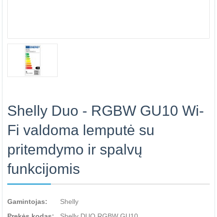
Shelly Duo - RGBW GU10 Wi-
Fi valdoma lemputė su
pritemdymo ir spalvų
funkcijomis
Gamintojas:
Shelly
Prekės kodas:
Shelly DUO RGBW GU10