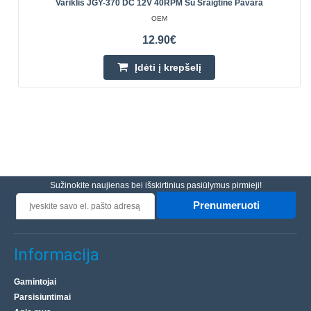
Variklis JGY-370 DC 12V 40RPM Su Sraigtine Pavara
OEM
12.90€
Įdėti į krepšelį
Sužinokite naujienas bei išskirtinius pasiūlymus pirmieji!
Prenumeruoti
Informacija
Gamintojai
Parsisiuntimai