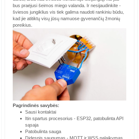
bus praėjusi šeimos miego valanda. Ir nesijaudinkite -
šviesos jungiklius vis tiek galima naudoti rankiniu būdu,
kad jie atitiktų visų jūsų namuose gyvenančių žmonių
poreikius.
Pagrindinės savybės:
Sausi kontaktai
Itin spartus procesorius - ESP32, patobulinta API
sąsaja
Patobulinta sauga
Didesnis saugumas - MQTT ir WSS palaikymas,