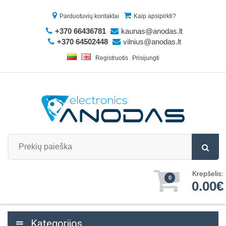
Parduotuvių kontaktai
Kaip apsipirkti?
+370 66436781
kaunas@anodas.lt
+370 64502448
vilnius@anodas.lt
Registruotis
Prisijungti
Krepšelis:
0
0.00€
Kategorijos