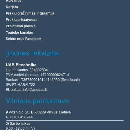
Apie mus
Karjera
Prekių grąžinimas ir garantija
Prekių pristatymas
Privatumo politika
Youtube kanalas
Sekite mus Facebook
Įmonės rekvizitai
UAB Eltechnika
Įmonės kodas: 304082834
PVM mokėtojo kodas: LT100009624714
Bankas: LT367300010144143930 (Swedbank)
SWIFT: HABALT22
El. paštas:
info@anodas.lt
Vilniaus parduotuvė
Vytenio g. 20, LT-03229 Vilnius, Lietuva
+370 64502448
Darbo laikas
9:00 - 18:00 (I - IV)