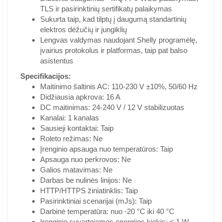
TLS ir pasirinktinių sertifikatų palaikymas
Sukurta taip, kad tilptų į daugumą standartinių
elektros dėžučių ir jungiklių
Lengvas valdymas naudojant Shelly programėlę,
įvairius protokolus ir platformas, taip pat balso
asistentus
Specifikacijos:
Maitinimo šaltinis AC: 110-230 V ±10%, 50/60 Hz
Didžiausia apkrova: 16 A
DC maitinimas: 24-240 V / 12 V stabilizuotas
Kanalai: 1 kanalas
Sausieji kontaktai: Taip
Roleto režimas: Ne
Įrenginio apsauga nuo temperatūros: Taip
Apsauga nuo perkrovos: Ne
Galios matavimas: Ne
Darbas be nulinės linijos: Ne
HTTP/HTTPS žiniatinklis: Taip
Pasirinktiniai scenarijai (mJs): Taip
Darbinė temperatūra: nuo -20 °C iki 40 °C
Įrenginio suvartojamos energijos kiekis: < 1 W