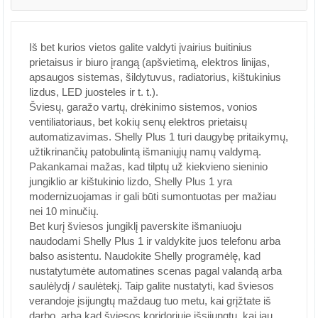
Iš bet kurios vietos galite valdyti įvairius buitinius
prietaisus ir biuro įrangą (apšvietimą, elektros linijas,
apsaugos sistemas, šildytuvus, radiatorius, kištukinius
lizdus, LED juosteles ir t. t.).
Šviesų, garažo vartų, drėkinimo sistemos, vonios
ventiliatoriaus, bet kokių senų elektros prietaisų
automatizavimas. Shelly Plus 1 turi daugybę pritaikymų,
užtikrinančių patobulintą išmaniųjų namų valdymą.
Pakankamai mažas, kad tilptų už kiekvieno sieninio
jungiklio ar kištukinio lizdo, Shelly Plus 1 yra
modernizuojamas ir gali būti sumontuotas per mažiau
nei 10 minučių.
Bet kurį šviesos jungiklį paverskite išmaniuoju
naudodami Shelly Plus 1 ir valdykite juos telefonu arba
balso asistentu. Naudokite Shelly programėlę, kad
nustatytumėte automatines scenas pagal valandą arba
saulėlydį / saulėtekį. Taip galite nustatyti, kad šviesos
verandoje įsijungtų maždaug tuo metu, kai grįžtate iš
darbo, arba kad šviesos koridoriuje išsijungtų, kai jau