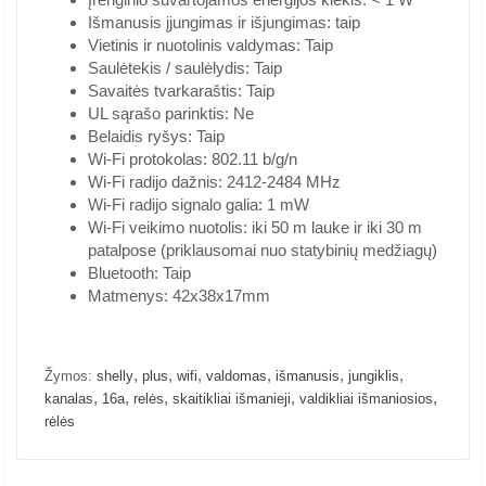
Išmanusis įjungimas ir išjungimas: taip
Vietinis ir nuotolinis valdymas: Taip
Saulėtekis / saulėlydis: Taip
Savaitės tvarkaraštis: Taip
UL sąrašo parinktis: Ne
Belaidis ryšys: Taip
Wi-Fi protokolas: 802.11 b/g/n
Wi-Fi radijo dažnis: 2412-2484 MHz
Wi-Fi radijo signalo galia: 1 mW
Wi-Fi veikimo nuotolis: iki 50 m lauke ir iki 30 m
patalpose (priklausomai nuo statybinių medžiagų)
Bluetooth: Taip
Matmenys: 42x38x17mm
,
,
,
,
,
,
Žymos:
shelly
plus
wifi
valdomas
išmanusis
jungiklis
,
,
,
,
,
kanalas
16a
relės
skaitikliai išmanieji
valdikliai išmaniosios
rėlės