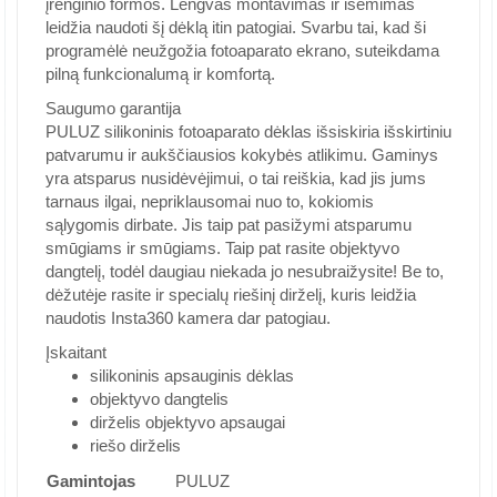
įrenginio formos. Lengvas montavimas ir išėmimas
leidžia naudoti šį dėklą itin patogiai. Svarbu tai, kad ši
programėlė neužgožia fotoaparato ekrano, suteikdama
pilną funkcionalumą ir komfortą.
Saugumo garantija
PULUZ silikoninis fotoaparato dėklas išsiskiria išskirtiniu
patvarumu ir aukščiausios kokybės atlikimu. Gaminys
yra atsparus nusidėvėjimui, o tai reiškia, kad jis jums
tarnaus ilgai, nepriklausomai nuo to, kokiomis
sąlygomis dirbate. Jis taip pat pasižymi atsparumu
smūgiams ir smūgiams. Taip pat rasite objektyvo
dangtelį, todėl daugiau niekada jo nesubraižysite! Be to,
dėžutėje rasite ir specialų riešinį dirželį, kuris leidžia
naudotis Insta360 kamera dar patogiau.
Įskaitant
silikoninis apsauginis dėklas
objektyvo dangtelis
dirželis objektyvo apsaugai
riešo dirželis
Gamintojas
PULUZ