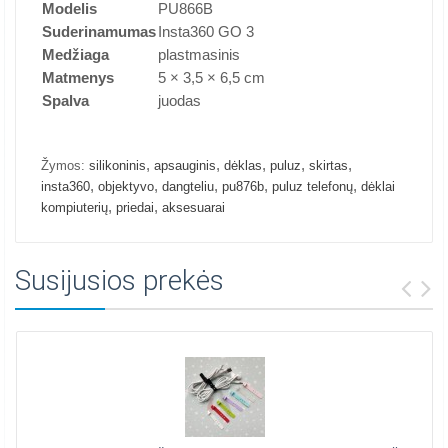
Modelis
PU866B
Suderinamumas
Insta360 GO 3
Medžiaga
plastmasinis
Matmenys
5 × 3,5 × 6,5 cm
Spalva
juodas
,
,
,
,
,
Žymos:
silikoninis
apsauginis
dėklas
puluz
skirtas
,
,
,
,
,
insta360
objektyvo
dangteliu
pu876b
puluz telefonų
dėklai
,
,
kompiuterių
priedai
aksesuarai
Susijusios prekės