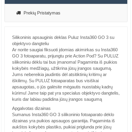
Prekių Pristatymas
Silikoninis apsauginis dėklas Puluz Insta360 GO 3 su
objektyvo dangteliu
Ar norite saugiai fiksuoti įdomias akimirkas su Insta360
GO 3 fotoaparatu, prijungtu prie Action Pod? Su PULUZ
silikoniniu dėklu tai bus įmanoma! Pagaminta iš puikios
kokybės medžiagų, užtikrina jūsų įrangos saugumą.
Jums nebereikia jaudintis dėl atsitiktinių kritimų ar
iškilimų. Su PULUZ fotoaparatas bus visiškai
apsaugotas, o jūs galėsite mėgautis nuostabių kadrų
kūrimu! Jame taip pat yra specialus objektyvo dangtelis,
kuris dar labiau padidina jūsų įrangos saugumą
Apgalvotas dizainas
Sumanus Insta360 GO 3 silikoninio fotoaparato dėklo
dizainas yra puikios apsaugos garantija. Pagaminta iš
aukštos kokybės plastiko, puikiai priglunda prie jūsų