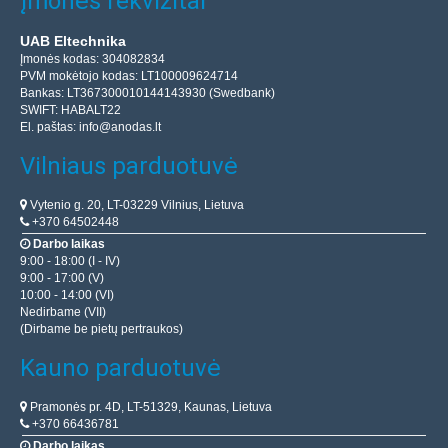
Įmonės rekvizitai
UAB Eltechnika
Įmonės kodas: 304082834
PVM mokėtojo kodas: LT100009624714
Bankas: LT367300010144143930 (Swedbank)
SWIFT: HABALT22
El. paštas:
info@anodas.lt
Vilniaus parduotuvė
Vytenio g. 20, LT-03229 Vilnius, Lietuva
+370 64502448
Darbo laikas
9:00 - 18:00 (I - IV)
9:00 - 17:00 (V)
10:00 - 14:00 (VI)
Nedirbame (VII)
(Dirbame be pietų pertraukos)
Kauno parduotuvė
Pramonės pr. 4D, LT-51329, Kaunas, Lietuva
+370 66436781
Darbo laikas