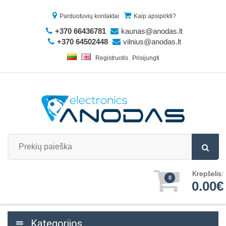
Parduotuvių kontaktai
Kaip apsipirkti?
+370 66436781
kaunas@anodas.lt
+370 64502448
vilnius@anodas.lt
Registruotis
Prisijungti
Krepšelis:
0
0.00€
Kategorijos