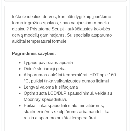
Ieškote idealios dervos, kuri būtų lygi kaip įpurškimo
forma ir gražios spalvos, savo naujausiam modelio
dizainui? Pristatome Sculpt - aukščiausios kokybės
dervą modelių gamintojams. Su specialia atsparumo
aukštai temperatūrai formule.
Pagrindinės savybės:
Lygaus paviršiaus apdaila
Didelė skiriamoji geba
Atsparumas aukštai temperatūrai. HDT apie 160
°C, puikiai tinka vulkanizuotos gumos liejimui
Lengvai valoma ir šlifuojama
Optimizuota LCD/DLP spausdinimui, veikia su
Moonray spausdintuvu
Puikiai tinka spausdinti stalo miniatiūroms,
skaitmeninėms skulptūroms arba naudoti, kai
reikia atsparumo aukštai temperatūrai