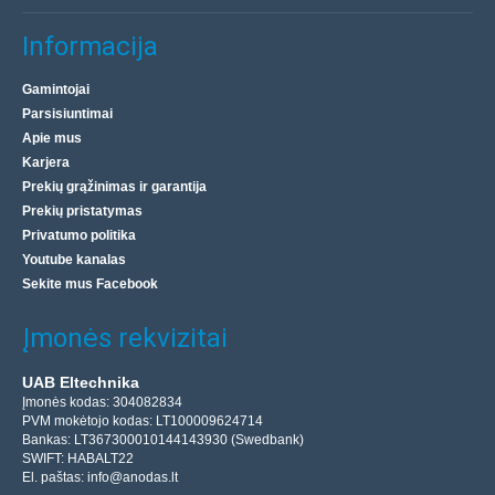
Informacija
Gamintojai
Parsisiuntimai
Apie mus
Karjera
Prekių grąžinimas ir garantija
Prekių pristatymas
Privatumo politika
Youtube kanalas
Sekite mus Facebook
Įmonės rekvizitai
UAB Eltechnika
Įmonės kodas: 304082834
PVM mokėtojo kodas: LT100009624714
Bankas: LT367300010144143930 (Swedbank)
SWIFT: HABALT22
El. paštas:
info@anodas.lt