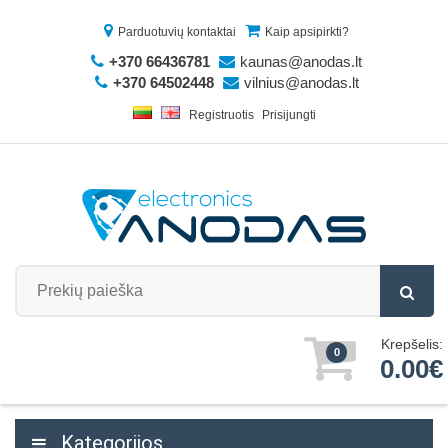
Parduotuvių kontaktai
Kaip apsipirkti?
+370 66436781
kaunas@anodas.lt
+370 64502448
vilnius@anodas.lt
Registruotis
Prisijungti
Krepšelis:
0
0.00€
Kategorijos