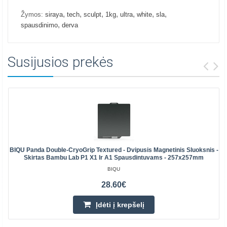
,
,
,
,
,
,
,
Žymos:
siraya
tech
sculpt
1kg
ultra
white
sla
,
spausdinimo
derva
Susijusios prekės
BIQU Panda Double-CryoGrip Textured - Dvipusis Magnetinis Sluoksnis -
Skirtas Bambu Lab P1 X1 Ir A1 Spausdintuvams - 257x257mm
BIQU
28.60€
Įdėti į krepšelį