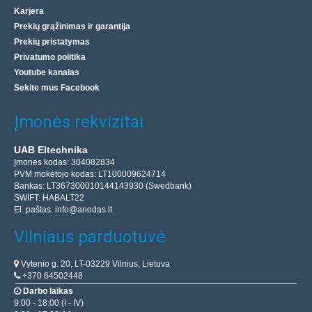
Karjera
Prekių grąžinimas ir garantija
Prekių pristatymas
Privatumo politika
Youtube kanalas
Sekite mus Facebook
Įmonės rekvizitai
UAB Eltechnika
Įmonės kodas: 304082834
PVM mokėtojo kodas: LT100009624714
Bankas: LT367300010144143930 (Swedbank)
SWIFT: HABALT22
El. paštas:
info@anodas.lt
Vilniaus parduotuvė
Vytenio g. 20, LT-03229 Vilnius, Lietuva
+370 64502448
Darbo laikas
9:00 - 18:00 (I - IV)