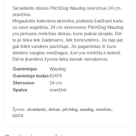
Skraidantis diskas PitchDog Waudog skersmuo 24 cm,
oranžinis.
Mėgaukitės kiekviena akimirka, praleista žaidžiant kartu
su savo augintiniu. 24 cm skersmens PitchDog Waudog
yra pirmasis minkštas diskas, kuris puikiai skraido. Dėl
to jis tinka tiek žaidimams, tiek treniruotėms. Jis taip pat
gali išlikti vandens paviršiuje. Jis pagamintas iš šuns
dantims saugios medžiagos, kuri yra minkšta ir lanksti.
Dėl to įkandimo žymės lieka beveik nematomos.
Gamintojas
Waudog
Gamintojo kodas
62474
Skersmuo
24 cm
Spalva
oranžinė
,
,
,
,
,
Žymos:
skraidantis
diskas
pitchdog
waudog
oranžinis
62474