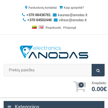
Parduotuvių kontaktai
Kaip apsipirkti?
+370 66436781
kaunas@anodas.lt
+370 64502448
vilnius@anodas.lt
Registruotis
Prisijungti
Krepšelis:
0
0.00€
Kategorijos