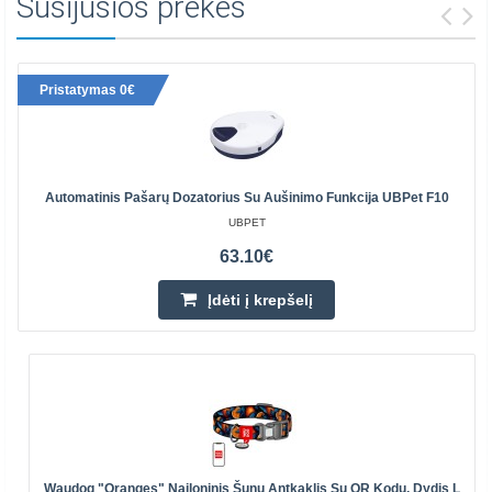
Susijusios prekės
Pristatymas 0€
Automatinis Pašarų Dozatorius Su Aušinimo Funkcija UBPet F10
UBPET
63.10€
Įdėti į krepšelį
Waudog "Oranges" Nailoninis Šunų Antkaklis Su QR Kodu, Dydis L